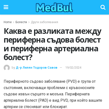
Home
Болести
Други заболявания
Каква е разликата между
периферна съдова болест
и периферна артериална
болест?
by
Д-р Лилян Тодоров Савов
19/02/2024
Периферното съдово заболяване (PVD) е група от
състояния, включващи проблеми с кръвоносните
съдове извън сърцето и мозъка. Периферната
артериална болест (PAD) е вид PVD, при който вашите
артерии се стесняват или блокират.