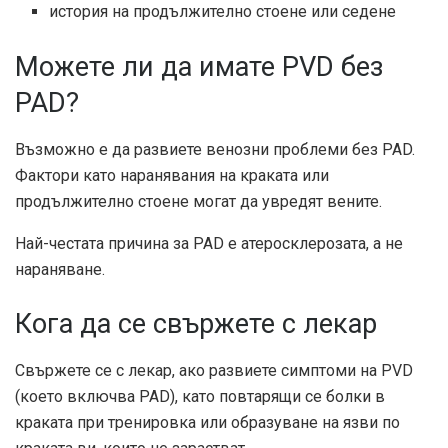
история на продължително стоене или седене
Можете ли да имате PVD без
PAD?
Възможно е да развиете венозни проблеми без PAD.
Фактори като наранявания на краката или
продължително стоене могат да увредят вените.
Най-честата причина за PAD е атеросклерозата, а не
нараняване.
Кога да се свържете с лекар
Свържете се с лекар, ако развиете симптоми на PVD
(което включва PAD), като повтарящи се болки в
краката при тренировка или образуване на язви по