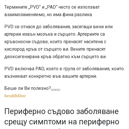
Термините „PVD“ и „PAD“ често се използват
взаимозаменяемо, но има фина разлика.
PVD се отнася до заболявания, засягащи вени или
артерии извън мозъка и сърцето. Артериите са
кръвоносни съдове, които пренасят наситена с
кислород кръв от сърцето ви. Вените пренасят
деоксигенирана кръв обратно към сърцето ви.
PVD
включва
PAD, което е група от заболявания, които
възникват конкретно във вашите артерии.
Беше ли Ви полезно?
Периферно съдово заболяване
срещу симптоми на периферно