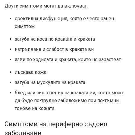
Други симптоми могат да включват:
еректилна дисфункция, която е
често
ранен
симптом
загуба на коса по краката и краката
изтръпване и слабост в краката ви
язви по ходилата и краката, които не зарастват
лъскава кожа
загуба на мускулите на краката
блед или син оттенък на краката ви, което може
да бъде по-трудно забележимо при по-тъмни
тонове на кожата
Симптоми на периферно съдово
заболяване