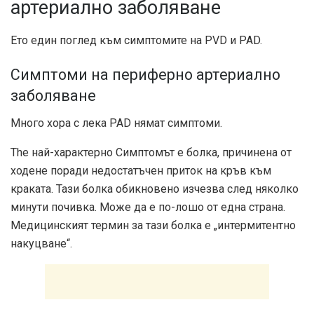
артериално заболяване
Ето един поглед към симптомите на PVD и PAD.
Симптоми на периферно артериално
заболяване
Много хора с лека PAD нямат симптоми.
The
най-характерно
Симптомът е болка, причинена от
ходене поради недостатъчен приток на кръв към
краката. Тази болка обикновено изчезва след няколко
минути почивка. Може да е по-лошо от една страна.
Медицинският термин за тази болка е „интермитентно
накуцване“.