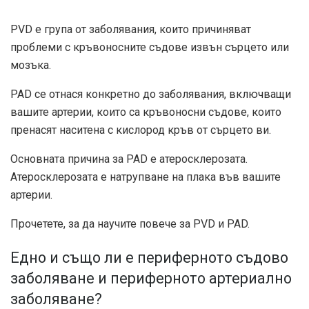
PVD е група от заболявания, които причиняват
проблеми с кръвоносните съдове извън сърцето или
мозъка.
PAD се отнася конкретно до заболявания, включващи
вашите артерии, които са кръвоносни съдове, които
пренасят наситена с кислород кръв от сърцето ви.
Основната причина за PAD е атеросклерозата.
Атеросклерозата е натрупване на плака във вашите
артерии.
Прочетете, за да научите повече за PVD и PAD.
Едно и също ли е периферното съдово
заболяване и периферното артериално
заболяване?