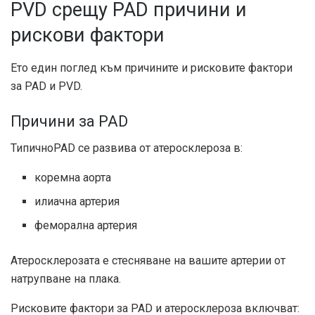
PVD срещу PAD причини и
рискови фактори
Ето един поглед към причините и рисковите фактори
за PAD и PVD.
Причини за PAD
Типично
PAD се развива от атеросклероза в:
коремна аорта
илиачна артерия
феморална артерия
Атеросклерозата е стесняване на вашите артерии от
натрупване на плака.
Рисковите фактори за PAD и атеросклероза включват: