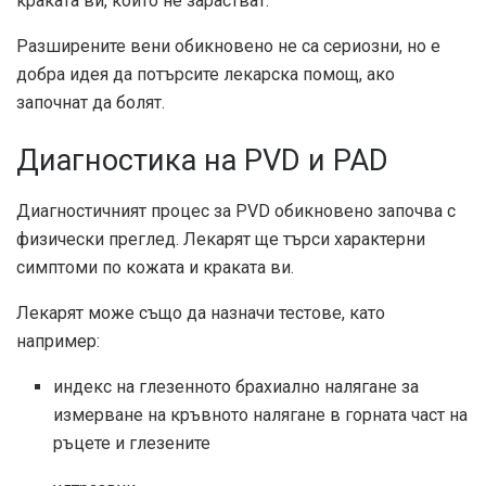
краката ви, които не зарастват.
Разширените вени обикновено не са сериозни, но е
добра идея да потърсите лекарска помощ, ако
започнат да болят.
Диагностика на PVD и PAD
Диагностичният процес за PVD обикновено започва с
физически преглед. Лекарят ще търси характерни
симптоми по кожата и краката ви.
Лекарят може също да назначи тестове, като
например:
индекс на глезенното брахиално налягане за
измерване на кръвното налягане в горната част на
ръцете и глезените