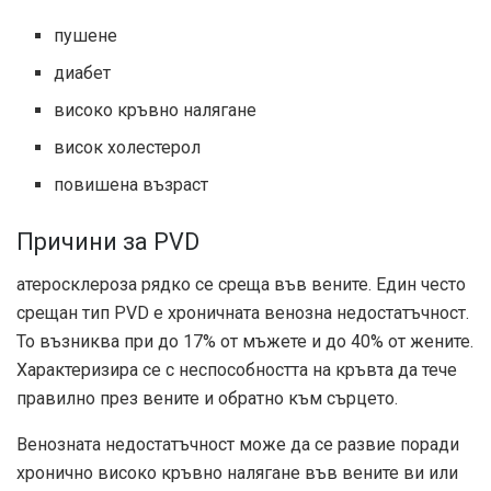
пушене
диабет
високо кръвно налягане
висок холестерол
повишена възраст
Причини за PVD
атеросклероза
рядко се среща във вените. Един често
срещан тип PVD е хроничната венозна недостатъчност.
То
възниква
при до 17% от мъжете и до 40% от жените.
Характеризира се с неспособността на кръвта да тече
правилно през вените и обратно към сърцето.
Венозната недостатъчност може да се развие поради
хронично високо кръвно налягане във вените ви или