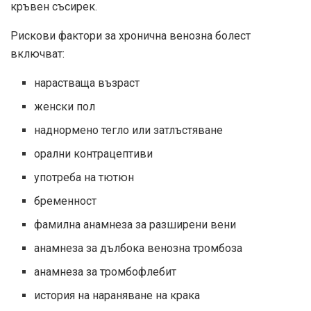
кръвен съсирек.
Рискови фактори за хронична венозна болест
включват
:
нарастваща възраст
женски пол
наднормено тегло или затлъстяване
орални контрацептиви
употреба на тютюн
бременност
фамилна анамнеза за разширени вени
анамнеза за дълбока венозна тромбоза
анамнеза за тромбофлебит
история на нараняване на крака