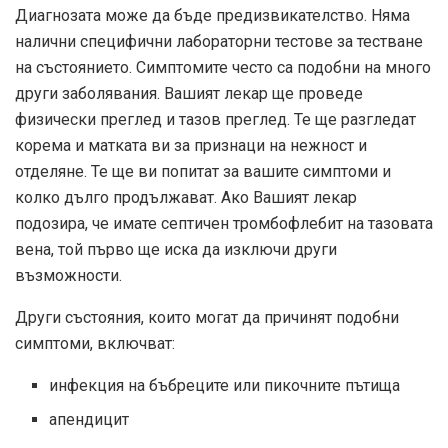
Диагнозата може да бъде предизвикателство. Няма
налични специфични лабораторни тестове за тестване
на състоянието. Симптомите често са подобни на много
други заболявания. Вашият лекар ще проведе
физически преглед и тазов преглед. Те ще разгледат
корема и матката ви за признаци на нежност и
отделяне. Те ще ви попитат за вашите симптоми и
колко дълго продължават. Ако Вашият лекар
подозира, че имате септичен тромбофлебит на тазовата
вена, той първо ще иска да изключи други
възможности.
Други състояния, които могат да причинят подобни
симптоми, включват:
инфекция на бъбреците или пикочните пътища
апендицит