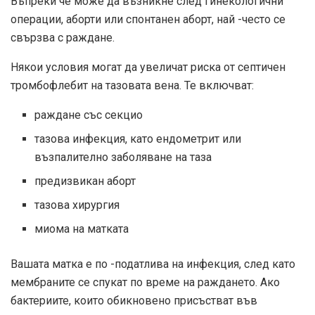
Въпреки че може да възникне след гинекологични
операции, аборти или спонтанен аборт, най -често се
свързва с раждане.
Някои условия могат да увеличат риска от септичен
тромбофлебит на тазовата вена. Те включват:
раждане със секцио
тазова инфекция, като ендометрит или
възпалително заболяване на таза
предизвикан аборт
тазова хирургия
миома на матката
Вашата матка е по -податлива на инфекция, след като
мембраните се спукат по време на раждането. Ако
бактериите, които обикновено присъстват във