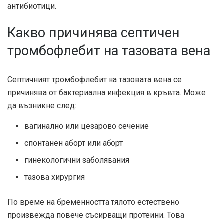
антибиотици.
Какво причинява септичен
тромбофлебит на тазовата вена
Септичният тромбофлебит на тазовата вена се
причинява от бактериална инфекция в кръвта. Може
да възникне след:
вагинално или цезарово сечение
спонтанен аборт или аборт
гинекологични заболявания
тазова хирургия
По време на бременността тялото естествено
произвежда повече съсирващи протеини. Това