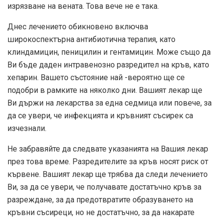
изрязване на вената. Това вече не е така.
Днес лечението обикновено включва
широкоспектърна антибиотична терапия, като
клиндамицин, пеницилин и гентамицин. Може също да
Ви бъде даден интравенозно разредител на кръв, като
хепарин. Вашето състояние най -вероятно ще се
подобри в рамките на няколко дни. Вашият лекар ще
Ви държи на лекарства за една седмица или повече, за
да се увери, че инфекцията и кръвният съсирек са
изчезнали.
Не забравяйте да следвате указанията на Вашия лекар
през това време. Разредителите за кръв носят риск от
кървене. Вашият лекар ще трябва да следи лечението
Ви, за да се увери, че получавате достатъчно кръв за
разреждане, за да предотвратите образуването на
кръвни съсиреци, но не достатъчно, за да накарате