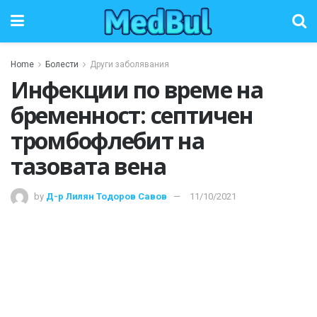
Home
Болести
Други заболявания
Инфекции по време на
бременност: септичен
тромбофлебит на
тазовата вена
by
Д-р Лилян Тодоров Савов
11/10/2021