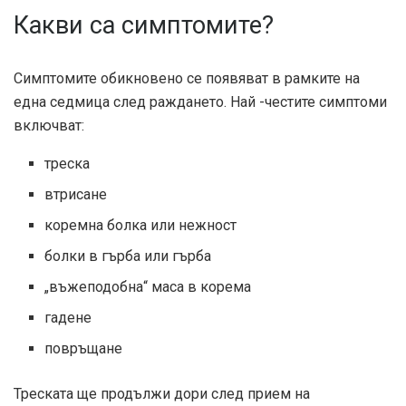
Какви са симптомите?
Симптомите обикновено се появяват в рамките на
една седмица след раждането. Най -честите симптоми
включват:
треска
втрисане
коремна болка или нежност
болки в гърба или гърба
„въжеподобна“ маса в корема
гадене
повръщане
Треската ще продължи дори след прием на