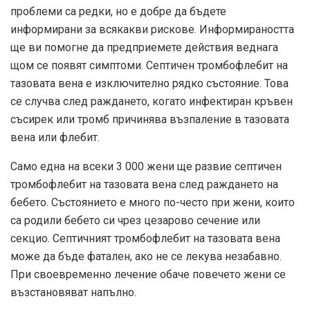
проблеми са редки, но е добре да бъдете
информирани за всякакви рискове. Информираността
ще ви помогне да предприемете действия веднага
щом се появят симптоми. Септичен тромбофлебит на
тазовата вена е изключително рядко състояние. Това
се случва след раждането, когато инфектиран кръвен
съсирек или тромб причинява възпаление в тазовата
вена или флебит.
Само една на всеки 3 000 жени ще развие септичен
тромбофлебит на тазовата вена след раждането на
бебето. Състоянието е много по-често при жени, които
са родили бебето си чрез цезарово сечение или
секцио. Септичният тромбофлебит на тазовата вена
може да бъде фатален, ако не се лекува незабавно.
При своевременно лечение обаче повечето жени се
възстановяват напълно.