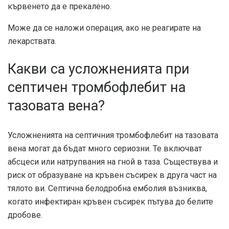
кървенето да е прекалено.
Може да се наложи операция, ако не реагирате на
лекарствата.
Какви са усложненията при
септичен тромбофлебит на
тазовата вена?
Усложненията на септичния тромбофлебит на тазовата
вена могат да бъдат много сериозни. Те включват
абсцеси или натрупвания на гной в таза. Съществува и
риск от образуване на кръвен съсирек в друга част на
тялото ви. Септична белодробна емболия възниква,
когато инфектиран кръвен съсирек пътува до белите
дробове.