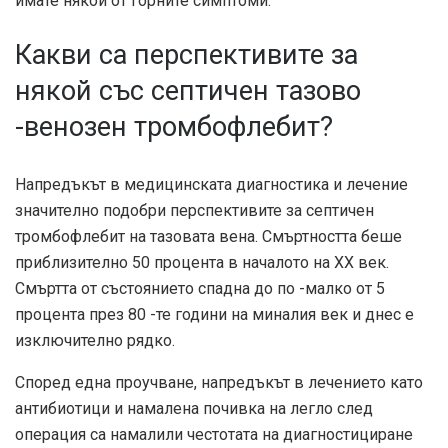
имате някой от горните симптоми.
Какви са перспективите за
някой със септичен тазово
-венозен тромбофлебит?
Напредъкът в медицинската диагностика и лечение
значително подобри перспективите за септичен
тромбофлебит на тазовата вена. Смъртността беше
приблизително
50 процента
в началото на ХХ век.
Смъртта от състоянието спадна до по -малко от
5
процента
през 80 -те години на миналия век и днес е
изключително рядко.
Според една
проучване
, напредъкът в лечението като
антибиотици и намалена почивка на легло след
операция са намалили честотата на диагностициране