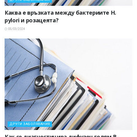
Каква е връзката между бактериите H.
pylori и розацеята?
05/03/2024
ДРУГИ ЗАБОЛЯВАНИЯ
Как се диагностицира дифузен голям В-