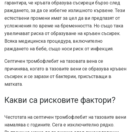
гарантира, че кръвта образува съсиреци бързо след
раждането, за да се избегне излишното кървене. Тези
естествени промени имат за цел да ви предпазят от
усложнения по време на бременността. Но също така
увеличават риска от образуване на кръвен съсирек.
Всяка медицинска процедура, включително
раждането на бебе, също носи риск от инфекция.
Септичен тромбофлебит на тазовата вена се
причинява, когато в тазовите вени се образува кръвен
съсирек и се зарази от бактерии, присъстващи в
матката.
Какви са рисковите фактори?
Честотата на септичен тромбофлебит на тазовите вени
намалява с годините. Сега е изключително рядко.