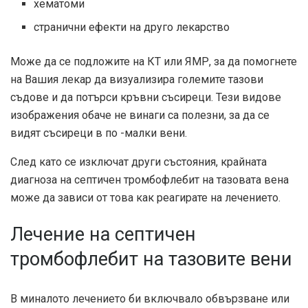
хематоми
странични ефекти на друго лекарство
Може да се подложите на КТ или ЯМР, за да помогнете
на Вашия лекар да визуализира големите тазови
съдове и да потърси кръвни съсиреци. Тези видове
изображения обаче не винаги са полезни, за да се
видят съсиреци в по -малки вени.
След като се изключат други състояния, крайната
диагноза на септичен тромбофлебит на тазовата вена
може да зависи от това как реагирате на лечението.
Лечение на септичен
тромбофлебит на тазовите вени
В миналото лечението би включвало обвързване или