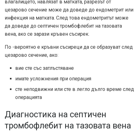
влагалището, навлязат в матката, разрезът от
цезарово сечение може да доведе до ендометрит или
инфекция на матката. След това ендометритът може
да доведе до септичен тромбофлебит на тазовата
вена, ако се зарази кръвен съсирек.
По -вероятно е кръвни съсиреци да се образуват след
цезарово сечение, ако:
вие сте със затлъстяване
имате усложнения при операция
сте неподвижни или сте в легло дълго време след
операцията
Диагностика на септичен
тромбофлебит на тазовата вена