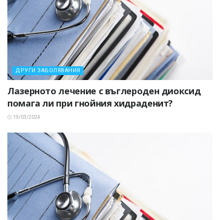
ДРУГИ ЗАБОЛЯВАНИЯ
Лазерното лечение с въглероден диоксид
помага ли при гнойния хидраденит?
19/03/2024