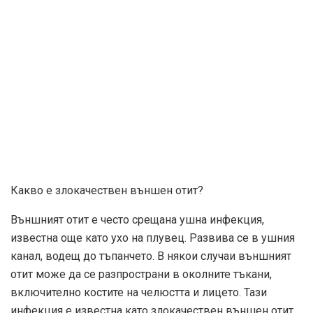
Какво е злокачествен външен отит?
Външният отит е често срещана ушна инфекция,
известна още като ухо на плувец. Развива се в ушния
канал, водещ до тъпанчето. В някои случаи външният
отит може да се разпространи в околните тъкани,
включително костите на челюстта и лицето. Тази
инфекция е известна като злокачествен външен отит.