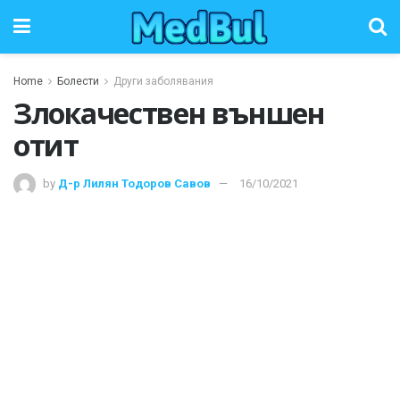
Home
Болести
Други заболявания
Злокачествен външен
отит
by
Д-р Лилян Тодоров Савов
16/10/2021