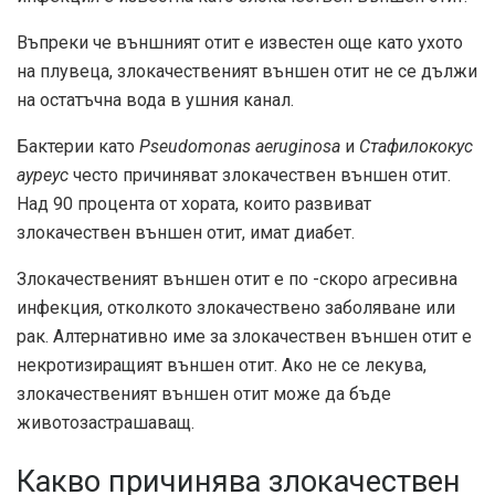
Въпреки че външният отит е известен още като ухото
на плувеца, злокачественият външен отит не се дължи
на остатъчна вода в ушния канал.
Бактерии като
Pseudomonas aeruginosa
и
Стафилококус
ауреус
често причиняват злокачествен външен отит.
Над 90 процента от хората, които развиват
злокачествен външен отит, имат диабет.
Злокачественият външен отит е по -скоро агресивна
инфекция, отколкото злокачествено заболяване или
рак. Алтернативно име за злокачествен външен отит е
некротизиращият външен отит. Ако не се лекува,
злокачественият външен отит може да бъде
животозастрашаващ.
Какво причинява злокачествен