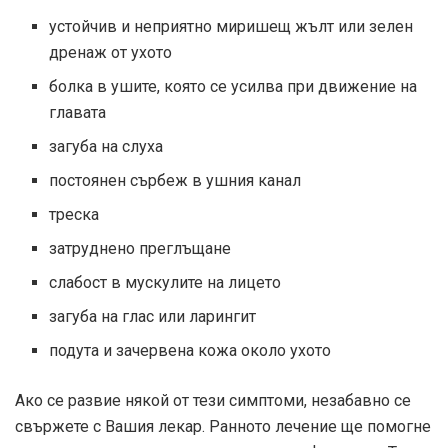
устойчив и неприятно миришещ жълт или зелен
дренаж от ухото
болка в ушите, която се усилва при движение на
главата
загуба на слуха
постоянен сърбеж в ушния канал
треска
затруднено преглъщане
слабост в мускулите на лицето
загуба на глас или ларингит
подута и зачервена кожа около ухото
Ако се развие някой от тези симптоми, незабавно се
свържете с Вашия лекар. Ранното лечение ще помогне