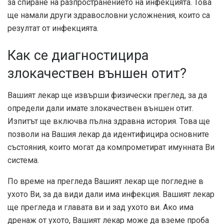
за спиране на разпространението на инфекцията. Това
ще намали други здравословни усложнения, които са
резултат от инфекцията.
Как се диагностицира
злокачествен външен отит?
Вашият лекар ще извърши физически преглед, за да
определи дали имате злокачествен външен отит.
Изпитът ще включва пълна здравна история. Това ще
позволи на Вашия лекар да идентифицира основните
състояния, които могат да компрометират имунната Ви
система.
По време на прегледа Вашият лекар ще погледне в
ухото Ви, за да види дали има инфекция. Вашият лекар
ще прегледа и главата ви и зад ухото ви. Ако има
дренаж от ухото, Вашият лекар може да вземе проба