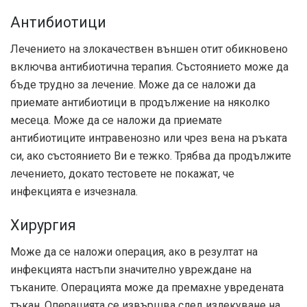
Антибиотици
Лечението на злокачествен външен отит обикновено
включва антибиотична терапия. Състоянието може да
бъде трудно за лечение. Може да се наложи да
приемате антибиотици в продължение на няколко
месеца. Може да се наложи да приемате
антибиотиците интравенозно или чрез вена на ръката
си, ако състоянието Ви е тежко. Трябва да продължите
лечението, докато тестовете не покажат, че
инфекцията е изчезнала.
Хирургия
Може да се наложи операция, ако в резултат на
инфекцията настъпи значително увреждане на
тъканите. Операцията може да премахне увредената
тъкан. Операцията се извършва след излекуване на