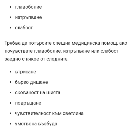
главоболие
изтръпване
слабост
Трябва да потърсите спешна медицинска помощ, ако
почувствате главоболие, изтръпване или слабост
заедно с някое от следните:
втрисане
бързо дишане
скованост на шията
повръщане
чувствителност към светлина
умствена възбуда