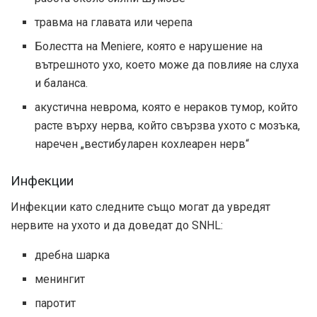
травма на главата или черепа
Болестта на Meniere, която е нарушение на
вътрешното ухо, което може да повлияе на слуха
и баланса.
акустична неврома, която е нераков тумор, който
расте върху нерва, който свързва ухото с мозъка,
наречен „вестибуларен кохлеарен нерв“
Инфекции
Инфекции като следните също могат да увредят
нервите на ухото и да доведат до SNHL:
дребна шарка
менингит
паротит