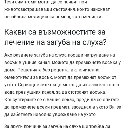
Тези симптоми могат да се появят при
животозастрашаващи състояния, които изискват
незабавна медицинска помощ, като менингит.
Какви са възможностите за
лечение на загуба на слуха?
Ако развиете загуба на слуха поради натрупване на
восък в ушния канал, можете да премахнете восъка у
дома. Решенията без рецепта, включително
омекотители за восък, могат да премахнат восък от
ухото. Спринцовките също могат да изтласкват топла
вода през ушния канал, за да отстранят восъка.
Консултирайте се с Вашия лекар, преди да се опитате
да премахнете всеки предмет, заседнал в ухото Ви, за
да избегнете неволно увреждане на ухото.
За други причини за загуба на слуха ще трябва да