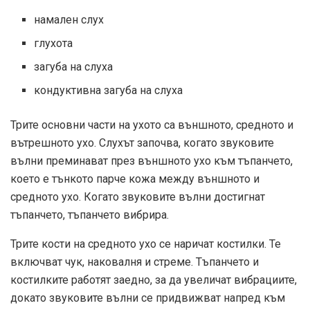
намален слух
глухота
загуба на слуха
кондуктивна загуба на слуха
Трите основни части на ухото са външното, средното и
вътрешното ухо. Слухът започва, когато звуковите
вълни преминават през външното ухо към тъпанчето,
което е тънкото парче кожа между външното и
средното ухо. Когато звуковите вълни достигнат
тъпанчето, тъпанчето вибрира.
Трите кости на средното ухо се наричат ​​костилки. Те
включват чук, наковалня и стреме. Тъпанчето и
костилките работят заедно, за да увеличат вибрациите,
докато звуковите вълни се придвижват напред към