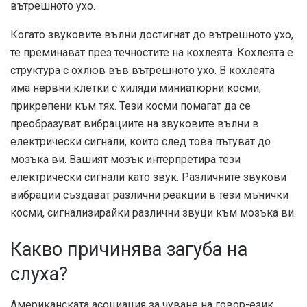
вътрешното ухо.
Когато звуковите вълни достигнат до вътрешното ухо,
те преминават през течностите на кохлеята. Кохлеята е
структура с охлюв във вътрешното ухо. В кохлеята
има нервни клетки с хиляди миниатюрни косми,
прикрепени към тях. Тези косми помагат да се
преобразуват вибрациите на звуковите вълни в
електрически сигнали, които след това пътуват до
мозъка ви. Вашият мозък интерпретира тези
електрически сигнали като звук. Различните звукови
вибрации създават различни реакции в тези мънички
косми, сигнализирайки различни звуци към мозъка ви.
Какво причинява загуба на
слуха?
Американската асоциация за чуване на говор-език