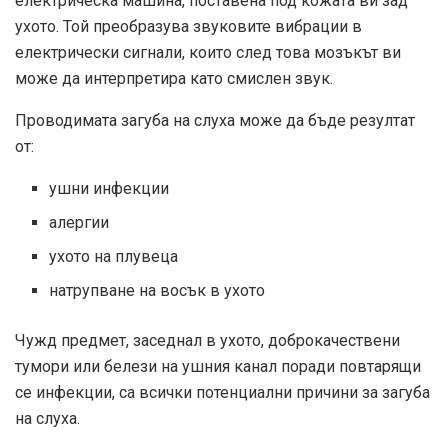
електрическа машина, поставена под кожата ви зад
ухото. Той преобразува звуковите вибрации в
електрически сигнали, които след това мозъкът ви
може да интерпретира като смислен звук.
Проводимата загуба на слуха може да бъде резултат
от:
ушни инфекции
алергии
ухото на плувеца
натрупване на восък в ухото
Чужд предмет, заседнал в ухото, доброкачествени
тумори или белези на ушния канал поради повтарящи
се инфекции, са всички потенциални причини за загуба
на слуха.