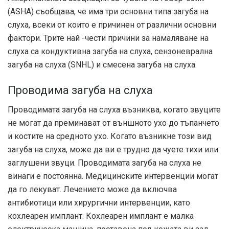
(ASHA) съобщава, че има три основни типа загуба на
слуха, всеки от които е причинен от различни основни
фактори. Трите най -чести причини за намаляване на
слуха са кондуктивна загуба на слуха, сензоневрална
загуба на слуха (SNHL) и смесена загуба на слуха.
Проводима загуба на слуха
Проводимата загуба на слуха възниква, когато звуците
не могат да преминават от външното ухо до тъпанчето
и костите на средното ухо. Когато възникне този вид
загуба на слуха, може да ви е трудно да чуете тихи или
заглушени звуци. Проводимата загуба на слуха не
винаги е постоянна. Медицинските интервенции могат
да го лекуват. Лечението може да включва
антибиотици или хирургични интервенции, като
кохлеарен имплант. Кохлеарен имплант е малка