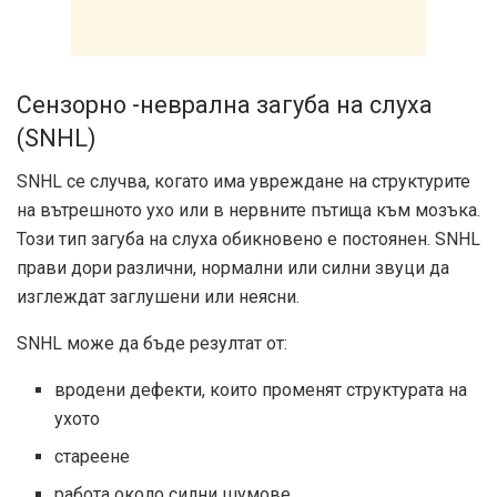
Сензорно -неврална загуба на слуха
(SNHL)
SNHL се случва, когато има увреждане на структурите
на вътрешното ухо или в нервните пътища към мозъка.
Този тип загуба на слуха обикновено е постоянен. SNHL
прави дори различни, нормални или силни звуци да
изглеждат заглушени или неясни.
SNHL може да бъде резултат от:
вродени дефекти, които променят структурата на
ухото
стареене
работа около силни шумове