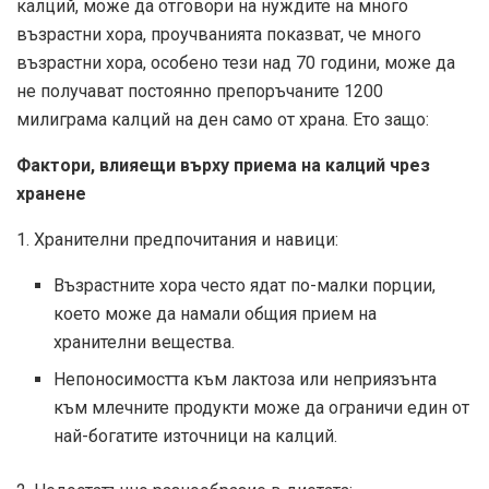
калций, може да отговори на нуждите на много
възрастни хора, проучванията показват, че много
възрастни хора, особено тези над 70 години, може да
не получават постоянно препоръчаните 1200
милиграма калций на ден само от храна. Ето защо:
Фактори, влияещи върху приема на калций чрез
хранене
1. Хранителни предпочитания и навици:
Възрастните хора често ядат по-малки порции,
което може да намали общия прием на
хранителни вещества.
Непоносимостта към лактоза или неприязънта
към млечните продукти може да ограничи един от
най-богатите източници на калций.