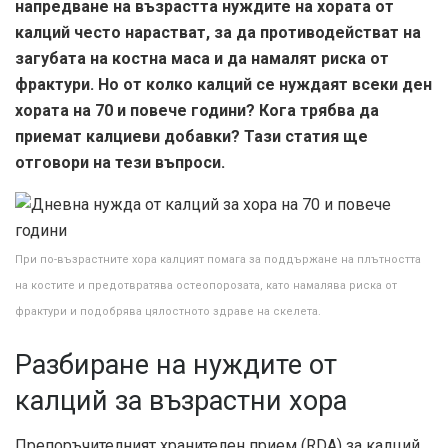
напредване на възрастта нуждите на хората от
калций често нарастват, за да противодействат на
загубата на костна маса и да намалят риска от
фрактури. Но от колко калций се нуждаят всеки ден
хората на 70 и повече години? Кога трябва да
приемат калциеви добавки? Тази статия ще
отговори на тези въпроси.
При по-възрастните хора калцият помага за поддържане на плътността
на костите и предотвратява остеопорозата, като намалява риска от
фрактури и подобрява цялостното здраве на скелета.
Разбиране на нуждите от
калций за възрастни хора
Препоръчителният хранителен прием (RDA) за калций