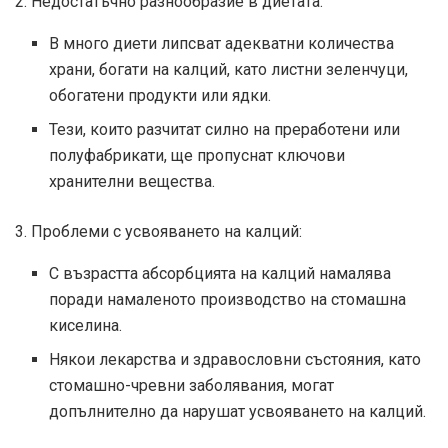
2. Недостатъчно разнообразие в диетата:
В много диети липсват адекватни количества
храни, богати на калций, като листни зеленчуци,
обогатени продукти или ядки.
Тези, които разчитат силно на преработени или
полуфабрикати, ще пропуснат ключови
хранителни вещества.
3. Проблеми с усвояването на калций:
С възрастта абсорбцията на калций намалява
поради намаленото производство на стомашна
киселина.
Някои лекарства и здравословни състояния, като
стомашно-чревни заболявания, могат
допълнително да нарушат усвояването на калций.