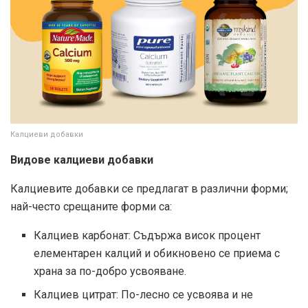
Калциеви добавки
Видове калциеви добавки
Калциевите добавки се предлагат в различни форми;
най-често срещаните форми са:
Калциев карбонат: Съдържа висок процент
елементарен калций и обикновено се приема с
храна за по-добро усвояване.
Калциев цитрат: По-лесно се усвоява и не