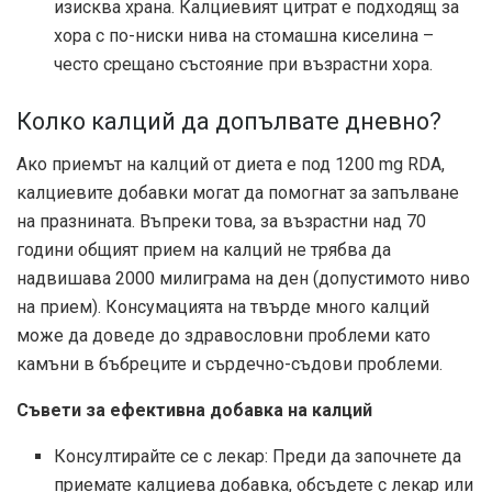
изисква храна. Калциевият цитрат е подходящ за
хора с по-ниски нива на стомашна киселина –
често срещано състояние при възрастни хора.
Колко калций да допълвате дневно?
Ако приемът на калций от диета е под 1200 mg RDA,
калциевите добавки могат да помогнат за запълване
на празнината. Въпреки това, за възрастни над 70
години общият прием на калций не трябва да
надвишава 2000 милиграма на ден (допустимото ниво
на прием). Консумацията на твърде много калций
може да доведе до здравословни проблеми като
камъни в бъбреците и сърдечно-съдови проблеми.
Съвети за ефективна добавка на калций
Консултирайте се с лекар: Преди да започнете да
приемате калциева добавка, обсъдете с лекар или