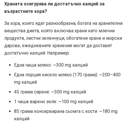
Храната осигурява ли достатъчно калций за
възрастните хора?
За хора, които ядат разнообразна, богата на хранителни
вещества диета, която включва храни като млечни
продукти, листни зеленчуци, обогатени храни и морски
дарове, ежедневните хранения могат да доставят
достатъчно калций. Например:
Една чаша мляко: ~300 mg калций
Една порция кисело мляко (170 грама): ~200–400
mg калций
45 грама сирене: ~300 mg калций
1 чаша варено зеле: ~100 mg калций
85 грама консервирана сьомга с кости: ~180 mg
калций