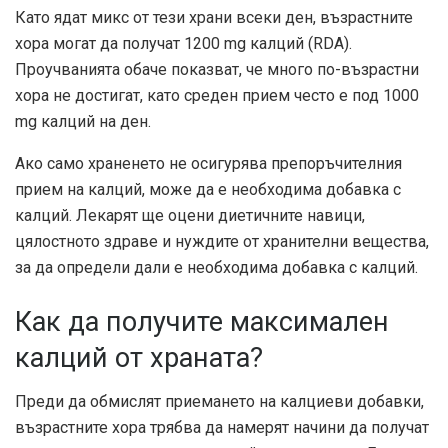
Като ядат микс от тези храни всеки ден, възрастните
хора могат да получат 1200 mg калций (RDA).
Проучванията обаче показват, че много по-възрастни
хора не достигат, като среден прием често е под 1000
mg калций на ден.
Ако само храненето не осигурява препоръчителния
прием на калций, може да е необходима добавка с
калций. Лекарят ще оцени диетичните навици,
цялостното здраве и нуждите от хранителни вещества,
за да определи дали е необходима добавка с калций.
Как да получите максимален
калций от храната?
Преди да обмислят приемането на калциеви добавки,
възрастните хора трябва да намерят начини да получат