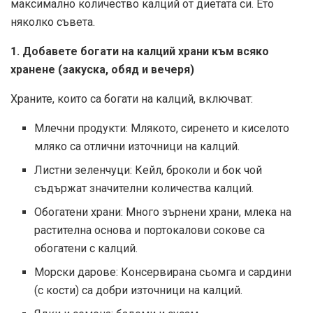
максимално количество калций от диетата си. Ето
няколко съвета.
1. Добавете богати на калций храни към всяко
хранене (закуска, обяд и вечеря)
Храните, които са богати на калций, включват:
Млечни продукти: Млякото, сиренето и киселото
мляко са отлични източници на калций.
Листни зеленчуци: Кейл, броколи и бок чой
съдържат значителни количества калций.
Обогатени храни: Много зърнени храни, млека на
растителна основа и портокалови сокове са
обогатени с калций.
Морски дарове: Консервирана сьомга и сардини
(с кости) са добри източници на калций.