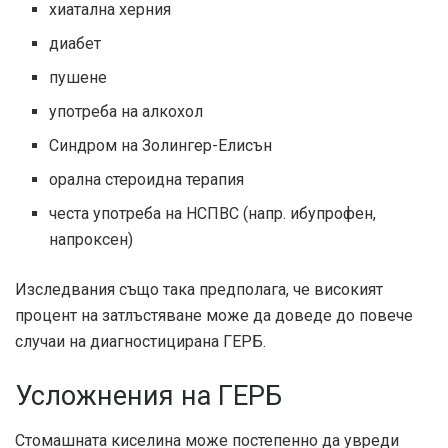
хиатална херния
диабет
пушене
употреба на алкохол
Синдром на Золингер-Елисън
орална стероидна терапия
честа употреба на НСПВС (напр. ибупрофен,
напроксен)
Изследвания
също така предполага, че високият
процент на затлъстяване може да доведе до повече
случаи на диагностицирана ГЕРБ.
Усложнения на ГЕРБ
Стомашната киселина може постепенно да увреди