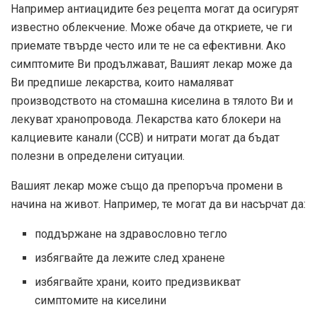
Например антиацидите без рецепта могат да осигурят
известно облекчение. Може обаче да откриете, че ги
приемате твърде често или те не са ефективни. Ако
симптомите Ви продължават, Вашият лекар може да
Ви предпише лекарства, които намаляват
производството на стомашна киселина в тялото Ви и
лекуват хранопровода. Лекарства като блокери на
калциевите канали (CCB) и нитрати могат да бъдат
полезни в определени ситуации.
Вашият лекар може също да препоръча промени в
начина на живот. Например, те могат да ви насърчат да:
поддържане на здравословно тегло
избягвайте да лежите след хранене
избягвайте храни, които предизвикват
симптомите на киселини