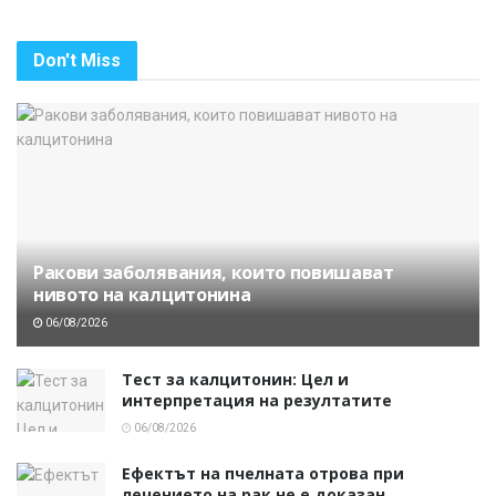
Don't Miss
Ракови заболявания, които повишават
нивото на калцитонина
06/08/2026
Тест за калцитонин: Цел и
интерпретация на резултатите
06/08/2026
Ефектът на пчелната отрова при
лечението на рак не е доказан