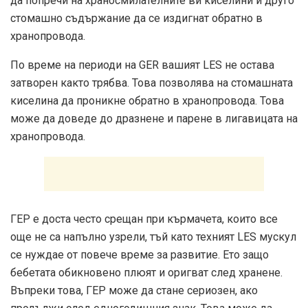
да попречи на храносмилателните ви киселини и друго
стомашно съдържание да се издигнат обратно в
хранопровода.
По време на периоди на GER вашият LES не остава
затворен както трябва. Това позволява на стомашната
киселина да проникне обратно в хранопровода. Това
може да доведе до дразнене и парене в лигавицата на
хранопровода.
ГЕР е доста често срещан при кърмачета, които все
още не са напълно узрели, тъй като техният LES мускул
се нуждае от повече време за развитие. Ето защо
бебетата обикновено плюят и оригват след хранене.
Въпреки това, ГЕР може да стане сериозен, ако