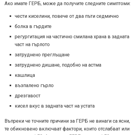
Ако имате ГЕРБ, може да получите следните симптоми:
чести киселини, повече от два пъти седмично
болка в гърдите
регургитация на частично смилана храна в задната
част на гърлото
затруднено преглъщане
затруднено дишане, подобно на астма
кашлица
възпалено гърло
дрезгавост
кисел вкус в задната част на устата
Въпреки че точните причини за ГЕРБ не винаги са ясни,
те обикновено включват фактори, които отслабват или