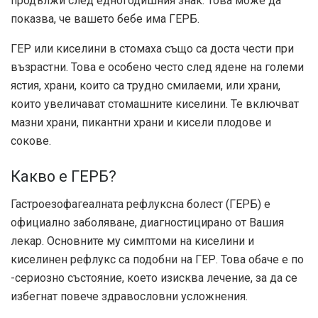
продължи след едногодишния знак. Това може да
показва, че вашето бебе има ГЕРБ.
ГЕР или киселини в стомаха също са доста чести при
възрастни. Това е особено често след ядене на големи
ястия, храни, които са трудно смилаеми, или храни,
които увеличават стомашните киселини. Те включват
мазни храни, пикантни храни и кисели плодове и
сокове.
Какво е ГЕРБ?
Гастроезофагеалната рефлуксна болест (ГЕРБ) е
официално заболяване, диагностицирано от Вашия
лекар. Основните му симптоми на киселини и
киселинен рефлукс са подобни на ГЕР. Това обаче е по
-сериозно състояние, което изисква лечение, за да се
избегнат повече здравословни усложнения.