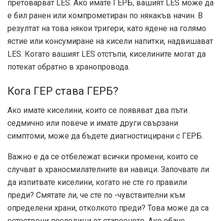
претоварват LES. Ако имате ГЕРБ, вашият LES може да
е бил ранен или компрометиран по някакъв начин. В
резултат на това някои тригери, като ядене на голямо
ястие или консумиране на кисели напитки, надвишават
LES. Когато вашият LES отстъпи, киселините могат да
потекат обратно в хранопровода.
Кога ГЕР става ГЕРБ?
Ако имате киселини, които се появяват два пъти
седмично или повече и имате други свързани
симптоми, може да бъдете диагностицирани с ГЕРБ.
Важно е да се отбележат всички промени, които се
случват в храносмилателните ви навици. Започвате ли
да изпитвате киселини, когато не сте го правили
преди? Смятате ли, че сте по -чувствителни към
определени храни, отколкото преди? Това може да са
естествени последици от стареенето. Ако обаче