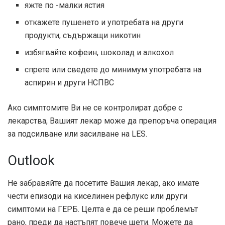
яжте по -малки ястия
откажете пушенето и употребата на други
продукти, съдържащи никотин
избягвайте кофеин, шоколад и алкохол
спрете или сведете до минимум употребата на
аспирин и други НСПВС
Ако симптомите Ви не се контролират добре с
лекарства, Вашият лекар може да препоръча операция
за подсилване или засилване на LES.
Outlook
Не забравяйте да посетите Вашия лекар, ако имате
чести епизоди на киселинен рефлукс или други
симптоми на ГЕРБ. Целта е да се реши проблемът
рано, преди да настъпят повече щети. Можете да