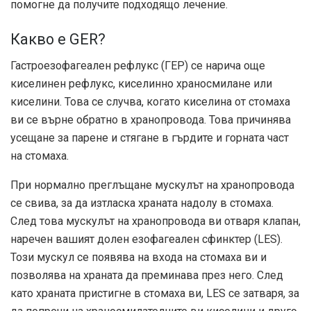
помогне да получите подходящо лечение.
Какво е GER?
Гастроезофагеален рефлукс (ГЕР) се нарича още
киселинен рефлукс, киселинно храносмилане или
киселини. Това се случва, когато киселина от стомаха
ви се върне обратно в хранопровода. Това причинява
усещане за парене и стягане в гърдите и горната част
на стомаха.
При нормално преглъщане мускулът на хранопровода
се свива, за да изтласка храната надолу в стомаха.
След това мускулът на хранопровода ви отваря клапан,
наречен вашият долен езофагеален сфинктер (LES).
Този мускул се появява на входа на стомаха ви и
позволява на храната да преминава през него. След
като храната пристигне в стомаха ви, LES се затваря, за