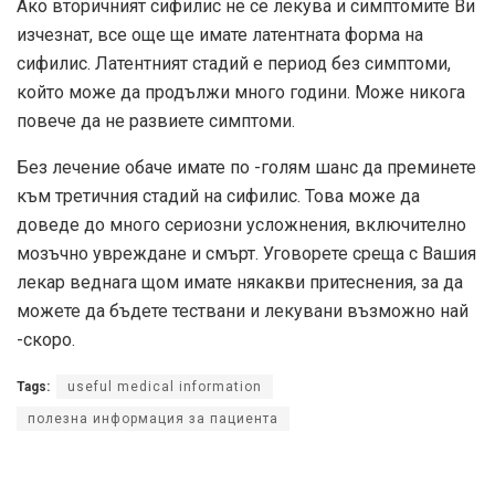
Ако вторичният сифилис не се лекува и симптомите Ви
изчезнат, все още ще имате латентната форма на
сифилис. Латентният стадий е период без симптоми,
който може да продължи много години. Може никога
повече да не развиете симптоми.
Без лечение обаче имате по -голям шанс да преминете
към третичния стадий на сифилис. Това може да
доведе до много сериозни усложнения, включително
мозъчно увреждане и смърт. Уговорете среща с Вашия
лекар веднага щом имате някакви притеснения, за да
можете да бъдете тествани и лекувани възможно най
-скоро.
Tags:
useful medical information
полезна информация за пациента