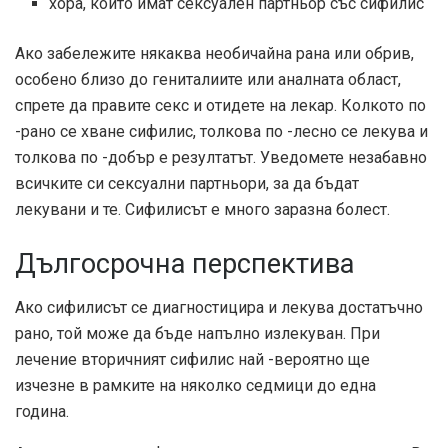
хора, които имат сексуален партньор със сифилис
Ако забележите някаква необичайна рана или обрив,
особено близо до гениталиите или аналната област,
спрете да правите секс и отидете на лекар. Колкото по
-рано се хване сифилис, толкова по -лесно се лекува и
толкова по -добър е резултатът. Уведомете незабавно
всичките си сексуални партньори, за да бъдат
лекувани и те. Сифилисът е много заразна болест.
Дългосрочна перспектива
Ако сифилисът се диагностицира и лекува достатъчно
рано, той може да бъде напълно излекуван. При
лечение вторичният сифилис най -вероятно ще
изчезне в рамките на няколко седмици до една
година.