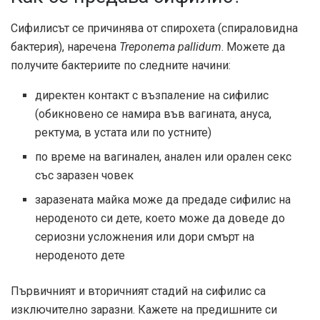
Сифилисът се причинява от спирохета (спираловидна
бактерия), наречена
Treponema pallidum
. Можете да
получите бактериите по следните начини:
директен контакт с възпаление на сифилис
(обикновено се намира във вагината, ануса,
ректума, в устата или по устните)
по време на вагинален, анален или орален секс
със заразен човек
заразената майка може да предаде сифилис на
нероденото си дете, което може да доведе до
сериозни усложнения или дори смърт на
нероденото дете
Първичният и вторичният стадий на сифилис са
изключително заразни. Кажете на предишните си