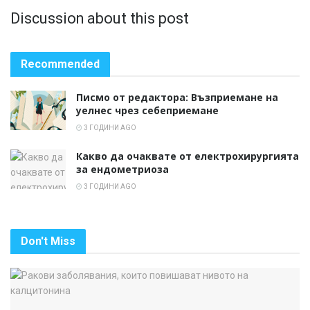
Discussion about this post
Recommended
Писмо от редактора: Възприемане на
уелнес чрез себеприемане
3 ГОДИНИ AGO
Какво да очаквате от електрохирургията
за ендометриоза
3 ГОДИНИ AGO
Don't Miss