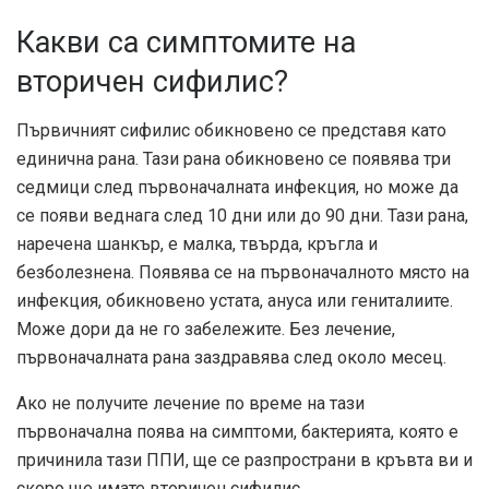
Какви са симптомите на
вторичен сифилис?
Първичният сифилис обикновено се представя като
единична рана. Тази рана обикновено се появява три
седмици след първоначалната инфекция, но може да
се появи веднага след 10 дни или до 90 дни. Тази рана,
наречена шанкър, е малка, твърда, кръгла и
безболезнена. Появява се на първоначалното място на
инфекция, обикновено устата, ануса или гениталиите.
Може дори да не го забележите. Без лечение,
първоначалната рана заздравява след около месец.
Ако не получите лечение по време на тази
първоначална поява на симптоми, бактерията, която е
причинила тази ППИ, ще се разпространи в кръвта ви и
скоро ще имате вторичен сифилис.