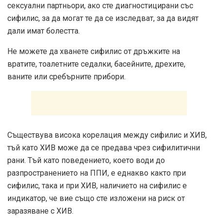
сексуални партньори, ако сте диагностицирани със
сифилис, за да могат те да се изследват, за да видят
дали имат болестта.
Не можете да хванете сифилис от дръжките на
вратите, тоалетните седалки, басейните, дрехите,
ваните или сребърните прибори.
Съществува висока корелация между сифилис и ХИВ,
тъй като ХИВ може да се предава чрез сифилитични
рани. Тъй като поведението, което води до
разпространението на ППИ, е еднакво както при
сифилис, така и при ХИВ, наличието на сифилис е
индикатор, че вие ​​също сте изложени на риск от
заразяване с ХИВ.