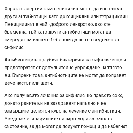
Хората с алергии към пеницилин могат да използват
други антибиотици, като доксициклин или тетрациклин.
Пеницилинът е най -доброто лекарство, ако сте
бременна, тъй като други антибиотици могат да
навредят на вашето бебе или да не го предпазят от
сифилис.
Антибиотиците ще убият бактерията на сифилис и ще я
предотвратят от допълнително увреждане на тялото
ви. Въпреки това, антибиотиците не могат да поправят
вече настъпили щети.
Ако получавате лечение за сифилис, не правете секс,
докато раните ви не заздравеят напълно и не
завършите целия си курс на лечение с антибиотици.
Уведомете сексуалните си партньори за вашето
състояние, за да могат да получат помощ и да избегнат