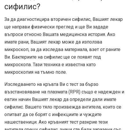
сифилис?
За да диагностицира вторичен сифилис, Вашият лекар
ще направи физически преглед и ще Ви зададе
въпроси относно Вашата медицинска история. Ако
имате рани, Вашият лекар може да използва
микроскоп, за да изследва материала, взет от раните
Ви. Бактериите на сифилис ще се появят под
микроскопа. Тази техника е известна като
микроскопия на тъмно поле.
Изследването на кръвта Ви с тест за бързо
възстановяване на плазмата (RPR) също е надежден и
евтин начин Вашият лекар да определи дали имате
сифилис. Вашето тяло произвежда антитела, които се
опитват да се борят с инфекциите и чуждите
нашественици. Ако кръвният тест разкрие тези
антитела срещу сифилис, значи сте били заразени със