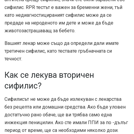
сифилис. RPR тестът е важен за бременни жени, тъй
като недиагностицираният сифилис може да се
предаде на нероденото им дете и може да бъде
животозастрашаващ за бебето.
Вашият лекар може също да определи дали имате
третичен сифилис, като тествате гръбначната си
течност.
Как се лекува вторичен
сифилис?
Сифилисът не може да бъде излекуван с лекарства
без рецепта или домашни средства. Ако бъде уловен
достатъчно рано обаче, ще ви трябва само една
инжекция пеницилин. Ако сте имали ППИ за по -дълъг
период от време, ще са необходими няколко дози.