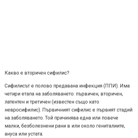
Какво е вторичен сифилис?
Сифилисът е полово предавана инфекция (ППИ). Има
четири етапа на заболяването: първичен, вторичен,
латентен и третичен (известен също като
невросифилис). Първичният сифилис е първият стадий
на заболяването. Той причинява една или повече
малки, безболезнени рани в или около гениталиите,
ануса или устата.