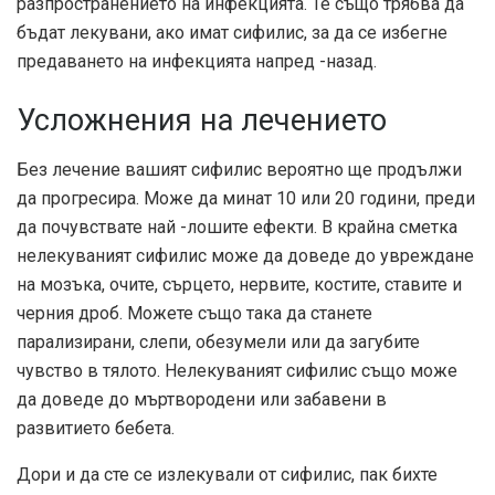
разпространението на инфекцията. Те също трябва да
бъдат лекувани, ако имат сифилис, за да се избегне
предаването на инфекцията напред -назад.
Усложнения на лечението
Без лечение вашият сифилис вероятно ще продължи
да прогресира. Може да минат 10 или 20 години, преди
да почувствате най -лошите ефекти. В крайна сметка
нелекуваният сифилис може да доведе до увреждане
на мозъка, очите, сърцето, нервите, костите, ставите и
черния дроб. Можете също така да станете
парализирани, слепи, обезумели или да загубите
чувство в тялото. Нелекуваният сифилис също може
да доведе до мъртвородени или забавени в
развитието бебета.
Дори и да сте се излекували от сифилис, пак бихте