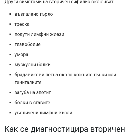
Други симптоми на вторичен сифилис включват:
възпалено гърло
треска
подути лимфни жлези
главоболие
умора
мускулни болки
брадавикови петна около кожните гънки или
гениталиите
загуба на апетит
болки в ставите
увеличени лимфни възли
Как се диагностицира вторичен