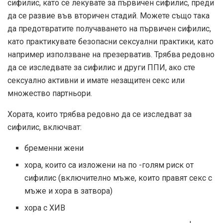
сифилис, като се лекувате за първичен сифилис, преди
да се развие във вторичен стадий. Можете също така
да предотвратите получаването на първичен сифилис,
като практикувате безопасни сексуални практики, като
например използване на презерватив. Трябва редовно
да се изследвате за сифилис и други ППИ, ако сте
сексуално активни и имате незащитен секс или
множество партньори.
Хората, които трябва редовно да се изследват за
сифилис, включват:
бременни жени
хора, които са изложени на по -голям риск от
сифилис (включително мъже, които правят секс с
мъже и хора в затвора)
хора с ХИВ