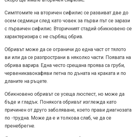
Симптомите на вторичен сифилис се развиват две до
осем седмици след като човек за първи път се зарази
с първичен сифилис. Вторичният стадий обикновено се
характеризира с не сърбящ обрив.
Обривът може да се ограничи до една част от тялото
ви или да се разпространи в няколко части. Появата на
обрива варира. Една често срещана проява са груби,
червеникавокафяви петна по дъната на краката и по
дланите на ръцете.
Обикновено обривът се усеща люспест, но може да
бъде и гладък. Понякога обривът изглежда като
причинен от друго заболяване, което прави диагнозата
по -трудна. Може да е и толкова слаб, че да се
пренебрегне.