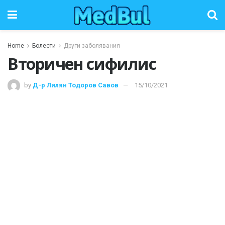
Home
Болести
Други заболявания
Вторичен сифилис
by
Д-р Лилян Тодоров Савов
15/10/2021