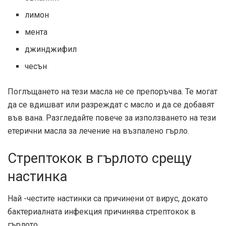
лимон
мента
джинджифил
чесън
Поглъщането на тези масла не се препоръчва. Те могат
да се вдишват или разреждат с масло и да се добавят
във вана. Разгледайте повече за използването на тези
етерични масла за лечение на възпалено гърло.
Стрептокок в гърлото срещу
настинка
Най -честите настинки са причинени от вирус, докато
бактериалната инфекция причинява стрептокок в
гърлото.