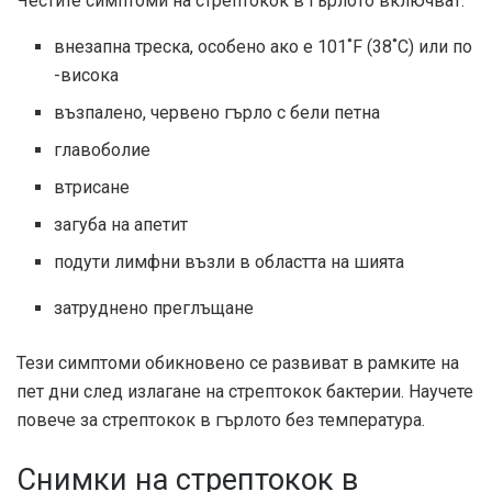
Честите симптоми на стрептокок в гърлото включват:
внезапна треска, особено ако е 101˚F (38˚C) или по
-висока
възпалено, червено гърло с бели петна
главоболие
втрисане
загуба на апетит
подути лимфни възли в областта на шията
затруднено преглъщане
Тези симптоми обикновено се развиват в рамките на
пет дни след излагане на стрептокок бактерии. Научете
повече за стрептокок в гърлото без температура.
Снимки на стрептокок в