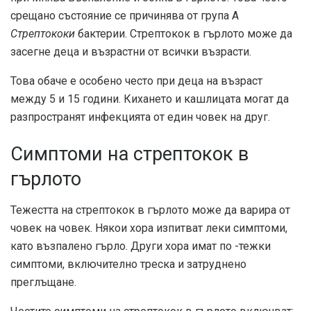
срещано състояние се причинява от група А
Стрептококи
бактерии. Стрептокок в гърлото може да
засегне деца и възрастни от всички възрасти.
Това обаче е особено често при деца на възраст
между 5 и 15 години. Кихането и кашлицата могат да
разпространят инфекцията от един човек на друг.
Симптоми на стрептокок в
гърлото
Тежестта на стрептокок в гърлото може да варира от
човек на човек. Някои хора изпитват леки симптоми,
като възпалено гърло. Други хора имат по -тежки
симптоми, включително треска и затруднено
преглъщане.