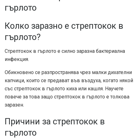
гърлото
Колко заразно е стрептокок в
гърлото?
Стрептокок в гърлото е силно заразна бактериална
инфекция.
Обикновено се разпространява чрез малки дихателни
капчици, които се предават във въздуха, когато някой
със стрептокок в гърлото киха или кашля. Научете
повече за това защо стрептокок в гърлото е толкова
заразен.
Причини за стрептокок в
гърлото