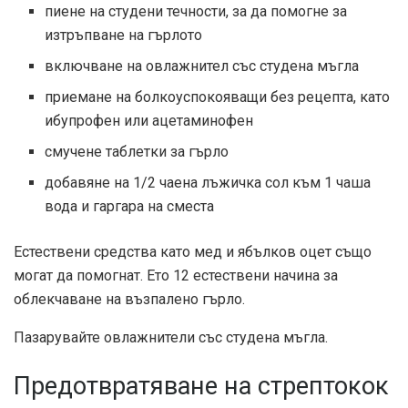
пиене на студени течности, за да помогне за
изтръпване на гърлото
включване на овлажнител със студена мъгла
приемане на болкоуспокояващи без рецепта, като
ибупрофен или ацетаминофен
смучене
таблетки за гърло
добавяне на 1/2 чаена лъжичка сол към 1 чаша
вода и гаргара на сместа
Естествени средства като мед и ябълков оцет също
могат да помогнат. Ето 12 естествени начина за
облекчаване на възпалено гърло.
Пазарувайте овлажнители със студена мъгла.
Предотвратяване на стрептокок