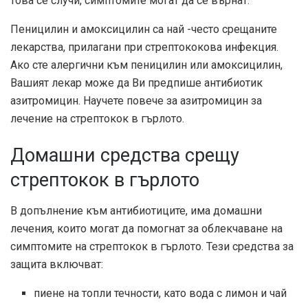
това се случи, симптомите могат да се върнат.
Пеницилин и амоксицилин са най -често срещаните
лекарства, прилагани при стрептококова инфекция.
Ако сте алергични към пеницилин или амоксицилин,
Вашият лекар може да Ви предпише антибиотик
азитромицин. Научете повече за азитромицин за
лечение на стрептокок в гърлото.
Домашни средства срещу
стрептокок в гърлото
В допълнение към антибиотиците, има домашни
лечения, които могат да помогнат за облекчаване на
симптомите на стрептокок в гърлото. Тези средства за
защита включват:
пиене на топли течности, като вода с лимон и чай