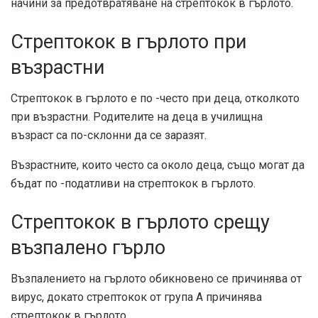
начини за предотвратяване на стрептокок в гърлото.
Стрептокок в гърлото при
възрастни
Стрептокок в гърлото е по -често при деца, отколкото
при възрастни. Родителите на деца в училищна
възраст са по-склонни да се заразят.
Възрастните, които често са около деца, също могат да
бъдат по -податливи на стрептокок в гърлото.
Стрептокок в гърлото срещу
възпалено гърло
Възпалението на гърлото обикновено се причинява от
вирус, докато стрептокок от група А причинява
стрептокок в гърлото.