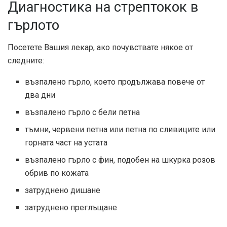
Диагностика на стрептокок в
гърлото
Посетете Вашия лекар, ако почувствате някое от
следните:
възпалено гърло, което продължава повече от
два дни
възпалено гърло с бели петна
тъмни, червени петна или петна по сливиците или
горната част на устата
възпалено гърло с фин, подобен на шкурка розов
обрив по кожата
затруднено дишане
затруднено преглъщане