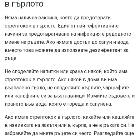
в гърлото
Няма налична ваксина, която да предотврати
стрептокок в гърлото. Един от най -ефективните
начини за предотвратяване на инфекция е редовното
миене на ръцете. Ако нямате достъп до сапун и вода,
вместо това можете да използвате дезинфектант за
ръце.
Не споделяйте напитки или храна с някой, който има
стрептокок в гърлото. Ако някой в ​​дома ви има
възпалено гърло, не споделяйте кърпите, чаршафите
или калъфките си за възглавници. Измийте съдовете и
прането във вода, която е гореща и сапунена.
Ако имате стрептокок в гърлото, кихайте или кашляйте
в извивката на лакътя или в кърпа, а не в ръката си. Не
забравяйте да миете ръцете си често. Разгледайте още