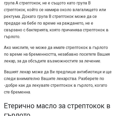
група А
стрептокок
, не е същото като група В
стрептокок
, който се намира около влагалището или
ректума. Докато група В
стрептокок
може да се
предаде на бебе по време на раждането, не е
свързано с бактерията, която причинява стрептокок в
гърлото.
Ако мислите, че може да имате стрептокок в гърлото
по време на бременността, незабавно посетете Вашия
лекар, за да обсъдите възможностите за лечение.
Вашият лекар може да Ви предпише антибиотици и ще
следи внимателно Вашите лекарства. Разберете по
-добре как да лекувате стрептокок в гърлото, когато
сте бременна.
Етерично масло за стрептокок в
гърлото