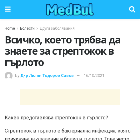
Home
Болести
Други заболявания
Всичко, което трябва да
знаете за стрептокок в
гърлото
by
Д-р Лилян Тодоров Савов
16/10/2021
Какво представлява стрептокок в гърлото?
Стрептокок в гърлото е бактериална инфекция, която
причинява възпаление и болка в гърлото. Това често