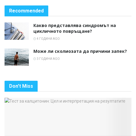
Recommended
Какво представлява синдромът на
цикличното повръщане?
4 ГОДИНИ AGO
Може ли сколиозата да причини запек?
3 ГОДИНИ AGO
Don't Miss