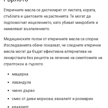
Етеричните масла се дестилират от листата, кората,
стъблата и цветовете на растенията. Те могат да
подпомогнат изцелението, като убиват микробите и
намаляват възпалението.
Медицинските ползи от етеричните масла са спорни.
Изследванията обаче показват, че следните етерични
масла могат да бъдат ефективна алтернатива на
лекарствата без рецепта за лечение на симптомите на
стрептокок в гърлото:
мащерка
лавандула
чаено дърво
смес от диви моркови, евкалипт и розмарин
евкалипт