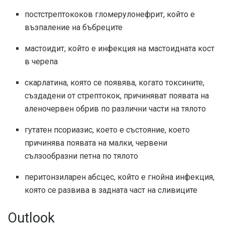
постстрептококов гломерулонефрит, който е
възпаление на бъбреците
мастоидит, който е инфекция на мастоидната кост
в черепа
скарлатина, която се появява, когато токсините,
създадени от стрептокок, причиняват появата на
аленочервен обрив по различни части на тялото
гутатен псориазис, което е състояние, което
причинява появата на малки, червени
сълзообразни петна по тялото
перитонзиларен абсцес, който е гнойна инфекция,
която се развива в задната част на сливиците
Outlook