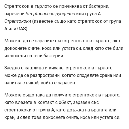
Стрептокок в гърлото се причинява от бактерии,
наречени
Streptococcus pyogenes
или група А
Стрептококи
(известен също като стрептокок от група
А или GAS).
Можете да се заразите със стрептокок в гърлото, ако
докоснете очите, носа или устата си, след като сте били
изложени на тези бактерии.
Заедно с кашлица и кихане, стрептокок в гърлото
може да се разпространи, когато споделяте храна или
напитка с някой, който е заразен.
Можете също така да получите стрептокок в гърлото,
като влезете в контакт с обект, заразен със
стрептококи от група А, като дръжка на вратата или
кран, и след това докоснете очите, носа или устата си.