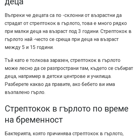
деца
Въпреки че децата са по -склонни от възрастни да
страдат от стрептокок в гърлото, това е много рядко
при малки деца на възраст под 3 години. Стрептокок в
гърлото най -често се среща при деца на възраст
между 5 и 15 години.
Тъй като е толкова заразен, стрептокок в гърлото
може лесно да се разпространи там, където се събират
деца, например в детски центрове и училища.
Разберете какво да правите, ако бебето ви има
възпалено гърло.
Стрептокок в гърлото по време
на бременност
Бактерията, която причинява стрептокок в гърлото,