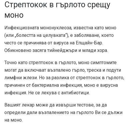
Стрептокок в гърлото срещу
моно
Инфекциозната мононуклеоза, известна като моно
(или „болестта на целувката“), е заболяване, което
често се причинява от вируса на Епщайн-Бар.
Обикновено засяга тийнейджъри и млади хора.
Точно като стрептокок в гърлото, моно симптомите
могат да включват възпалено гърло, треска и подути
лимфни жлези. Но за разлика от стрептокок в гърлото,
причинен от бактериална инфекция, моно е вирусна
инфекция. Не се лекува с антибиотици.
Вашият лекар може да извърши тестове, за да
определи дали възпалението на гърлото Ви се дължи
на моно.