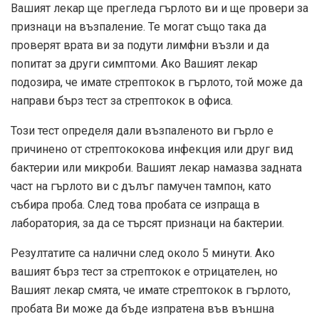
Вашият лекар ще прегледа гърлото ви и ще провери за
признаци на възпаление. Те могат също така да
проверят врата ви за подути лимфни възли и да
попитат за други симптоми. Ако Вашият лекар
подозира, че имате стрептокок в гърлото, той може да
направи бърз тест за стрептокок в офиса.
Този тест определя дали възпаленото ви гърло е
причинено от стрептококова инфекция или друг вид
бактерии или микроби. Вашият лекар намазва задната
част на гърлото ви с дълъг памучен тампон, като
събира проба. След това пробата се изпраща в
лаборатория, за да се търсят признаци на бактерии.
Резултатите са налични след около 5 минути. Ако
вашият бърз тест за стрептокок е отрицателен, но
Вашият лекар смята, че имате стрептокок в гърлото,
пробата Ви може да бъде изпратена във външна