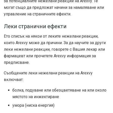
за потенциалните нежелани реакции на Arexvy. Те
могат също да предложат начини за намаляване или
управление на страничните ефекти.
Леки странични ефекти
Ето списък на някои от леките нежелани реакции,
които Arexvy може да причини. За да научите за други
леки нежелани реакции, говорете с Вашия лекар или
фармацевт или прочетете Arexvy
информация за
предписване
.
Съобщените леки нежелани реакции на Arexvy
включват:
болка, подуване или обезцветяване на или около
мястото на инжектиране
умора (ниска енергия)