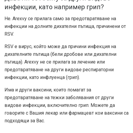
инфекции, като например грип?
Не. Arexvy се прилага само за предотвратяване на
инфекции на долните дихателни пътища, причинени от
RSV.
RSV е вирус, който може да причини инфекция на
дихателните пътища (бели дробове или дихателни
пътища). Arexvy не се прилага за лечение или
предотвратяване на други видове респираторни
инфекции, като инфлуенца (грип).
Има и други ваксини, които помагат за
предотвратяване на тежки заболявания от други
видове инфекции, включително грип. Можете да
говорите с Вашия лекар или фармацевт кои ваксини са
подходящи за Вас.