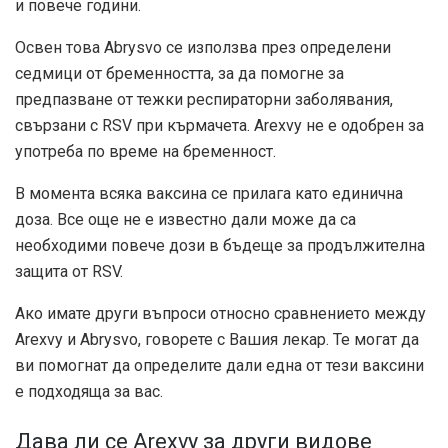
и повече години.
Освен това Abrysvo се използва през определени
седмици от бременността, за да помогне за
предпазване от тежки респираторни заболявания,
свързани с RSV при кърмачета. Arexvy не е одобрен за
употреба по време на бременност.
В момента всяка ваксина се прилага като единична
доза. Все още не е известно дали може да са
необходими повече дози в бъдеще за продължителна
защита от RSV.
Ако имате други въпроси относно сравнението между
Arexvy и Abrysvo, говорете с Вашия лекар. Те могат да
ви помогнат да определите дали една от тези ваксини
е подходяща за вас.
Дава ли се Arexvy за други видове