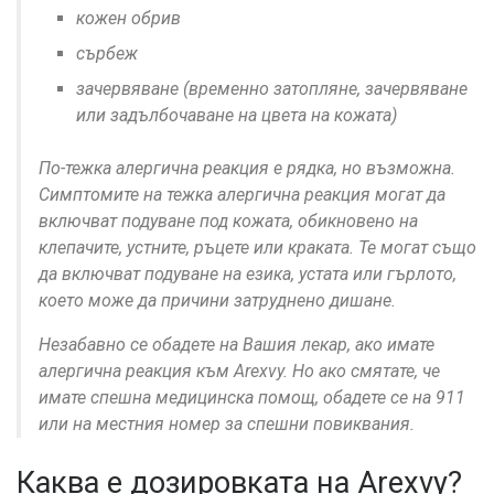
кожен обрив
сърбеж
зачервяване (временно затопляне, зачервяване
или задълбочаване на цвета на кожата)
По-тежка алергична реакция е рядка, но възможна.
Симптомите на тежка алергична реакция могат да
включват подуване под кожата, обикновено на
клепачите, устните, ръцете или краката. Те могат също
да включват подуване на езика, устата или гърлото,
което може да причини затруднено дишане.
Незабавно се обадете на Вашия лекар, ако имате
алергична реакция към Arexvy. Но ако смятате, че
имате спешна медицинска помощ, обадете се на 911
или на местния номер за спешни повиквания.
Каква е дозировката на Arexvy?