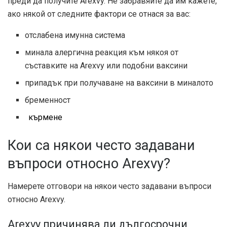
преди да получите Arexvy. Не забравяйте да им кажете,
ако някой от следните фактори се отнася за вас:
отслабена имунна система
минала алергична реакция към някоя от
съставките на Arexvy или подобни ваксини
припадък при получаване на ваксини в миналото
бременност
кърмене
Кои са някои често задавани
въпроси относно Arexvy?
Намерете отговори на някои често задавани въпроси
относно Arexvy.
Arexvy причинява ли дългосрочни