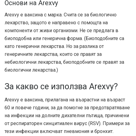
Основи на Arexvy
Arexvy е ваксина с марка. Счита се за биологично
лекарство, защото е направено с помощта на
компоненти от живи организми. Не се предлага в
биоподобна или генерична форма. (Биоподобните са
като генерични лекарства. Но за разлика от
генеричните лекарства, които се правят за
небиологични лекарства, биоподобните се правят за
биологични лекарства.)
За какво се използва Arexvy?
Arexvy е ваксина, прилагана на възрастни на възраст
60 и повече години, за да помогне за предотвратяване
на инфекции на долните дихателни пътища, причинени
от респираторен синцитиален вирус (RSV). Примери за
тези инфекции включват пневмония и бронхит.