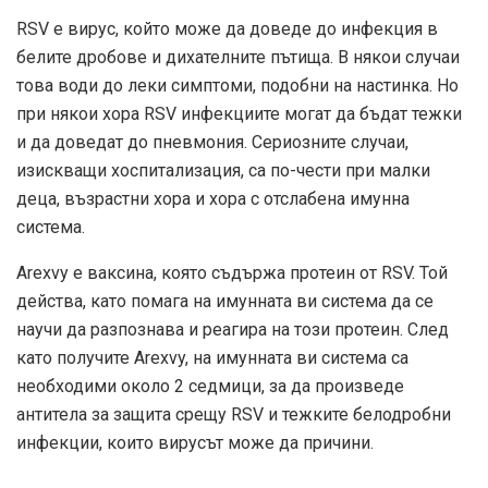
RSV е вирус, който може да доведе до инфекция в
белите дробове и дихателните пътища. В някои случаи
това води до леки симптоми, подобни на настинка. Но
при някои хора RSV инфекциите могат да бъдат тежки
и да доведат до пневмония. Сериозните случаи,
изискващи хоспитализация, са по-чести при малки
деца, възрастни хора и хора с отслабена имунна
система.
Arexvy е ваксина, която съдържа протеин от RSV. Той
действа, като помага на имунната ви система да се
научи да разпознава и реагира на този протеин. След
като получите Arexvy, на имунната ви система са
необходими около 2 седмици, за да произведе
антитела за защита срещу RSV и тежките белодробни
инфекции, които вирусът може да причини.