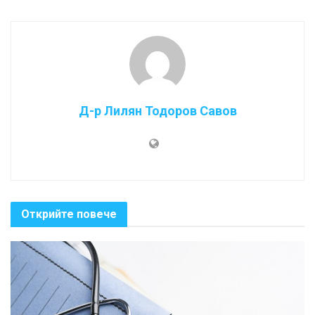
Д-р Лилян Тодоров Савов
Открийте повече