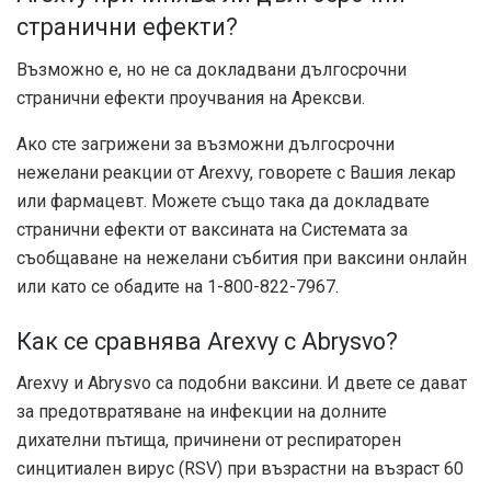
странични ефекти?
Възможно е, но не са докладвани дългосрочни
странични ефекти
проучвания
на Арексви.
Ако сте загрижени за възможни дългосрочни
нежелани реакции от Arexvy, говорете с Вашия лекар
или фармацевт. Можете също така да докладвате
странични ефекти от ваксината на Системата за
съобщаване на нежелани събития при ваксини онлайн
или като се обадите на 1-800-822-7967.
Как се сравнява Arexvy с Abrysvo?
Arexvy и Abrysvo са подобни ваксини. И двете се дават
за предотвратяване на инфекции на долните
дихателни пътища, причинени от респираторен
синцитиален вирус (RSV) при възрастни на възраст 60