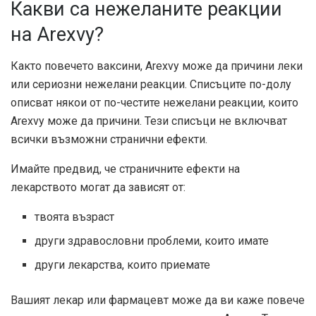
Какви са нежеланите реакции
на Arexvy?
Както повечето ваксини, Arexvy може да причини леки
или сериозни нежелани реакции. Списъците по-долу
описват някои от по-честите нежелани реакции, които
Arexvy може да причини. Тези списъци не включват
всички възможни странични ефекти.
Имайте предвид, че страничните ефекти на
лекарството могат да зависят от:
твоята възраст
други здравословни проблеми, които имате
други лекарства, които приемате
Вашият лекар или фармацевт може да ви каже повече