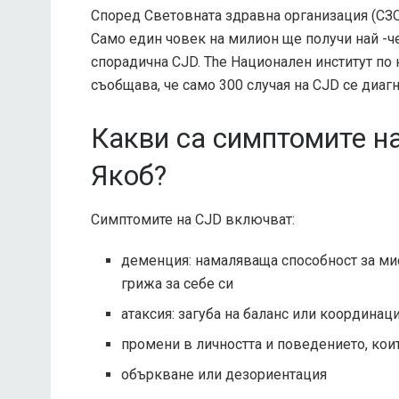
Според
Световната здравна организация (СЗ
Само един човек на милион ще получи най -че
спорадична CJD. The
Национален институт по 
съобщава, че само 300 случая на CJD се диа
Какви са симптомите н
Якоб?
Симптомите на CJD включват:
деменция: намаляваща способност за ми
грижа за себе си
атаксия: загуба на баланс или координац
промени в личността и поведението, коит
объркване или дезориентация