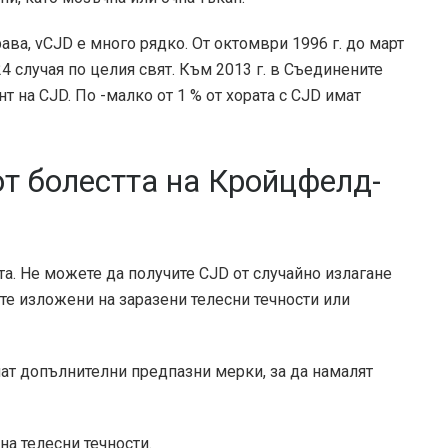
ава, vCJD е много рядко. От октомври 1996 г. до март
4 случая по целия свят. Към 2013 г. в Съединените
т на CJD. По -малко от 1 % от хората с CJD имат
от болестта на Кройцфелд-
та. Не можете да получите CJD от случайно излагане
ете изложени на заразени телесни течности или
мат допълнителни предпазни мерки, за да намалят
на телесни течности.