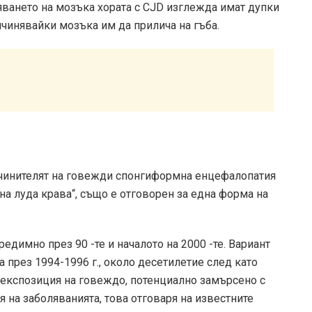
ването на мозъка хората с CJD изглежда имат дупки
ичинявайки мозъка им да прилича на гъба.
ичинителят на говежди спонгиформна енцефалопатия
на луда крава“, също е отговорен за една форма на
едимно през 90 -те и началото на 2000 -те. Вариант
а през 1994-1996 г., около десетилетие след като
 експозиция на говеждо, потенциално замърсено с
я на заболяванията
, това отговаря на известните