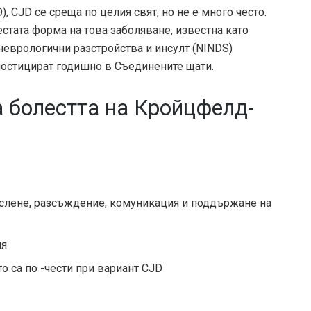
О)
, CJD се среща по целия свят, но не е много често.
стата форма на това заболяване, известна като
неврологични разстройства и инсулт (NINDS)
гностицират годишно в Съединените щати.
а болестта на Кройцфелд-
слене, разсъждение, комуникация и поддържане на
ия
о са по -чести при вариант CJD