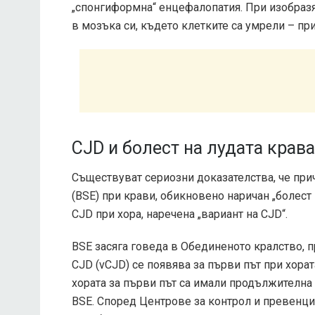
„спонгиформна“ енцефалопатия. При изобразя
в мозъка си, където клетките са умрели – пр
CJD и болест на лудата крава
Съществуват сериозни доказателства, че пр
(BSE) при крави, обикновено наричан „болест 
CJD при хора, наречена „вариант на CJD“.
BSE засяга говеда в Обединеното кралство, пр
CJD (vCJD) се появява за първи път при хорат
хората за първи път са имали продължителна
BSE. Според
Центрове за контрол и превенци