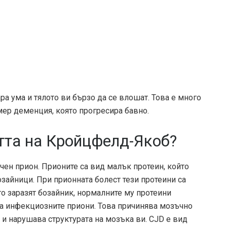
а ума и тялото ви бързо да се влошат. Това е много
мер деменция, която прогресира бавно.
тта на Кройцфелд-Якоб?
чен прион. Прионите са вид малък протеин, който
зайници. При прионната болест тези протеини са
то заразят бозайник, нормалните му протеини
на инфекциозните приони. Това причинява мозъчно
и нарушава структурата на мозъка ви. CJD е вид