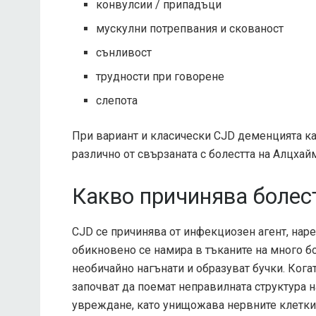
конвулсии / припадъци
мускулни потрепвания и скованост
сънливост
трудности при говорене
слепота
При вариант и класически CJD деменцията кар
различно от свързаната с болестта на Алцхай
Какво причинява болес
CJD се причинява от инфекциозен агент, наре
обикновено се намира в тъканите на много бо
необичайно нагънати и образуват бучки. Кога
започват да поемат неправилната структура 
увреждане, като унищожава нервните клетки 