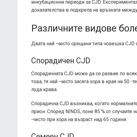
инкубационни периоди за CJD. Експеримента
доказателства в подкрепа на връзката между
Различните видове бол
Двата най -често срещани типа човешка CJD 
Спорадичен CJD
Спорадичната CJD може да се развие по всяк
това, тя най -често засяга хора в края на 50 
луда крава.
Спорадична CJD възниква, когато нормалните
прион. Според
NINDS
, поне 85 % от случаите
-често при хора на възраст над 65 години.
Семеен CJD