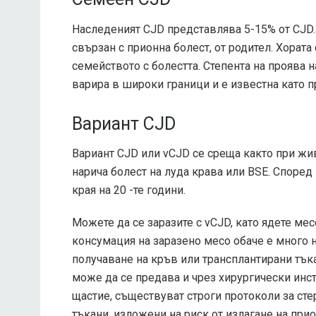
Наследеният CJD представлява 5-15% от CJD. 
свързан с прионна болест, от родител. Хората
семейството с болестта. Степента на проява 
варира в широки граници и е известна като 
Вариант CJD
Вариант CJD или vCJD се среща както при живо
нарича болест на луда крава или BSE. Според
края на 20 -те години.
Можете да се заразите с vCJD, като ядете мес
консумация на заразено месо обаче е много н
получаване на кръв или трансплантирани тъка
може да се предава и чрез хирургически инст
щастие, съществуват строги протоколи за сте
тъкани, изложени на риск от излагане на прио