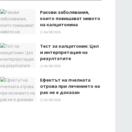
Ракови заболявания,
които повишават нивото
на калцитонина
06/08/2026
Тест за калцитонин: Цел
и интерпретация на
резултатите
06/08/2026
Ефектът на пчелната
отрова при лечението на
рак не е доказан
05/08/2026