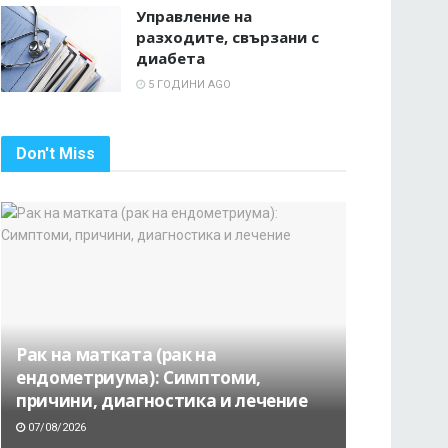
Управление на
разходите, свързани с
диабета
5 ГОДИНИ AGO
Don't Miss
Рак на матката (рак на
ендометриума): Симптоми,
причини, диагностика и лечение
07/08/2026