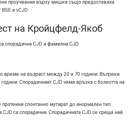
лни проучвания върху мишки също предоставиха
 BSE и vCJD.
ест на Кройцфелд-Якоб
са спорадична CJD и фамилна CJD.
о време на възраст между 20 и 70 години. Въпреки
-те години. Спорадичният CJD няма връзка с болестта на
 протеини спонтанно мутират до анормален тип
 на CJD са спорадични. Спорадичната CJD се среща най