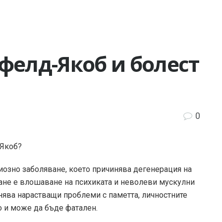
фелд-Якоб и болест
0
-Якоб?
озно заболяване, което причинява дегенерация на
ване е влошаване на психиката и неволеви мускулни
нява нарастващи проблеми с паметта, личностните
 и може да бъде фатален.