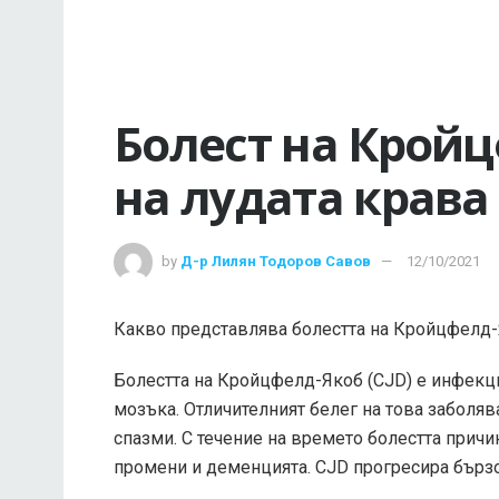
Болест на Кройц
на лудата крава
by
Д-р Лилян Тодоров Савов
12/10/2021
Какво представлява болестта на Кройцфелд
Болестта на Кройцфелд-Якоб (CJD) е инфекци
мозъка. Отличителният белег на това заболя
спазми. С течение на времето болестта причи
промени и деменцията. CJD прогресира бързо