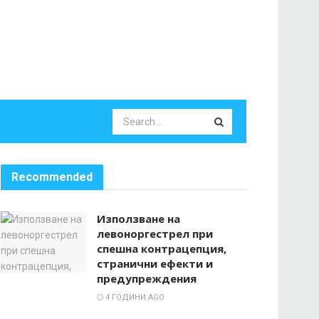
Recommended
Използване на
левоноргестрел при
спешна контрацепция,
странични ефекти и
предупреждения
4 ГОДИНИ AGO