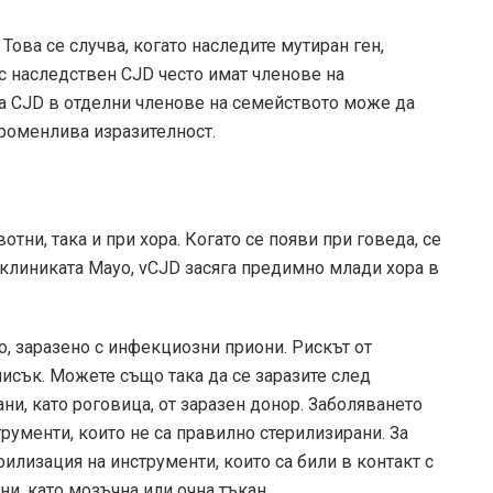
Това се случва, когато наследите мутиран ген,
 с наследствен CJD често имат членове на
на CJD в отделни членове на семейството може да
променлива изразителност.
тни, така и при хора. Когато се появи при говеда, се
 клиниката Mayo, vCJD засяга предимно млади хора в
о, заразено с инфекциозни приони. Рискът от
исък. Можете също така да се заразите след
ни, като роговица, от заразен донор. Заболяването
рументи, които не са правилно стерилизирани. За
рилизация на инструменти, които са били в контакт с
ни, като мозъчна или очна тъкан.