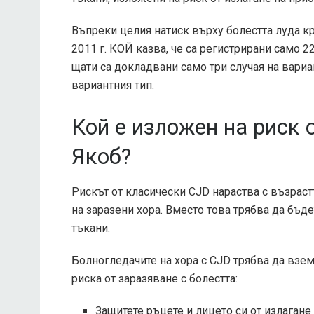
Въпреки целия натиск върху болестта луда кр
2011 г.
КОЙ
казва, че са регистрирани само 22
щати са докладвани само три случая на вариан
вариантния тип.
Кой е изложен на риск 
Якоб?
Рискът от класически CJD нараства с възраст
на заразени хора. Вместо това трябва да бъд
тъкани.
Болногледачите на хора с CJD трябва да взе
риска от заразяване с болестта:
Защитете ръцете и лицето си от излагане 