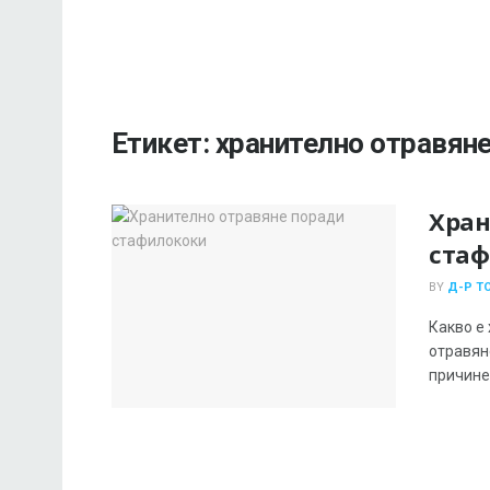
Етикет:
хранително отравян
Хран
стаф
BY
Д-Р Т
Какво е
отравян
причинен