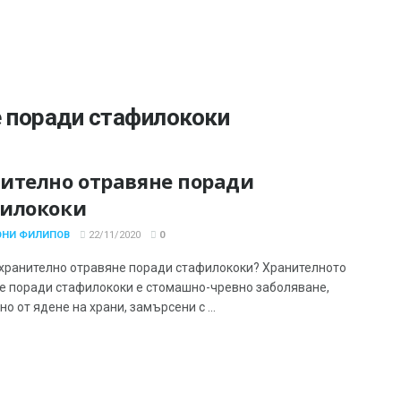
е поради стафилококи
ително отравяне поради
илококи
ОНИ ФИЛИПОВ
22/11/2020
0
 хранително отравяне поради стафилококи? Хранителното
е поради стафилококи е стомашно-чревно заболяване,
о от ядене на храни, замърсени с ...