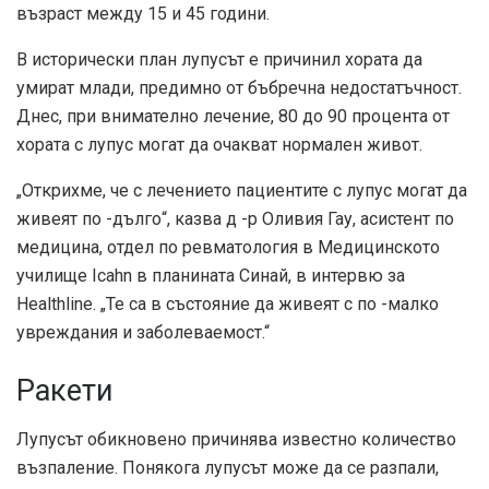
възраст между 15 и 45 години.
В исторически план лупусът е причинил хората да
умират млади, предимно от бъбречна недостатъчност.
Днес, при внимателно лечение, 80 до 90 процента от
хората с лупус могат да очакват нормален живот.
„Открихме, че с лечението пациентите с лупус могат да
живеят по -дълго“, казва д -р Оливия Гау, асистент по
медицина, отдел по ревматология в Медицинското
училище Icahn в планината Синай, в интервю за
Healthline. „Те са в състояние да живеят с по -малко
увреждания и заболеваемост.“
Ракети
Лупусът обикновено причинява известно количество
възпаление. Понякога лупусът може да се разпали,