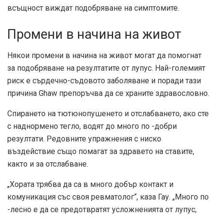
всъщност виждат подобряване на симптомите.
Промени в начина на живот
Някои промени в начина на живот могат да помогнат
за подобряване на резултатите от лупус. Най-големият
риск е сърдечно-съдовото заболяване и поради тази
причина Ghaw препоръчва да се храните здравословно.
Спирането на тютюнопушенето и отслабването, ако сте
с наднормено тегло, водят до много по -добри
резултати. Редовните упражнения с ниско
въздействие също помагат за здравето на ставите,
както и за отслабване.
„Хората трябва да са в много добър контакт и
комуникация със своя ревматолог“, каза Гау. „Много по
-лесно е да се предотвратят усложненията от лупус,