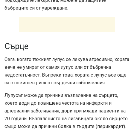
подходящите лекарства, можете да защитите
бъбреците си от увреждане.
Сърце
Сега, когато тежкият лупус се лекува агресивно, хората
вече не умират от самия лупус или от бъбречна
недостатъчност. Въпреки това, хората с лупус все още
са с повишен риск от сърдечни заболявания.
Лупусът може да причини възпаление на сърцето,
което води до повишена честота на инфаркти и
артериални заболявания, дори при млади пациенти на
20 години. Възпалението на лигавицата около сърцето
също може да причини болка в гърдите (перикардит).