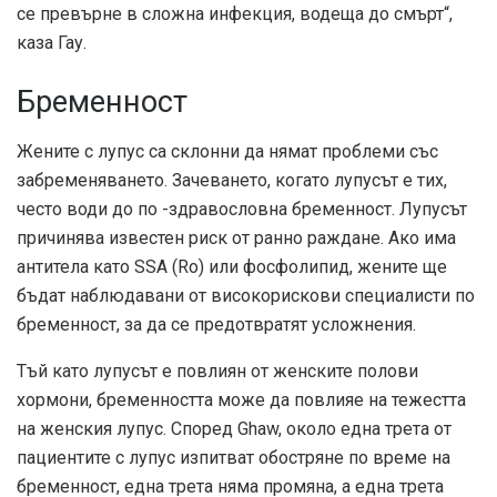
се превърне в сложна инфекция, водеща до смърт“,
каза Гау.
Бременност
Жените с лупус са склонни да нямат проблеми със
забременяването. Зачеването, когато лупусът е тих,
често води до по -здравословна бременност. Лупусът
причинява известен риск от ранно раждане. Ако има
антитела като SSA (Ro) или фосфолипид, жените ще
бъдат наблюдавани от високорискови специалисти по
бременност, за да се предотвратят усложнения.
Тъй като лупусът е повлиян от женските полови
хормони, бременността може да повлияе на тежестта
на женския лупус. Според Ghaw, около една трета от
пациентите с лупус изпитват обостряне по време на
бременност, една трета няма промяна, а една трета