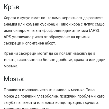
Кръв
Хората с лупус имат по -голяма вероятност да развият
анемия или кръвни съсиреци. Някои хора с лупус също
имат синдром на антифосфолипидни антитела (APS).
APS увеличава риска от образуване на кръвни
съсиреци и спонтанен аборт.
Кръвни съсиреци могат да се появят навсякъде в
тялото, включително белите дробове, краката или дори
мозъка.
Мозък
Понякога възпалението възниква в мозъка. Това
може да причини главоболие, психични проблеми като
загуба на паметта или лоша концентрация, гърчове,
менингит или дори кома.