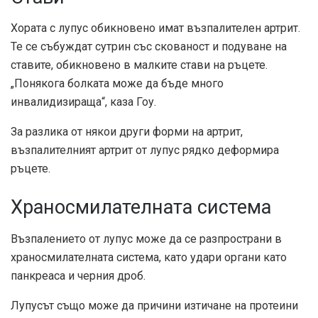
Хората с лупус обикновено имат възпалителен артрит.
Те се събуждат сутрин със скованост и подуване на
ставите, обикновено в малките стави на ръцете.
„Понякога болката може да бъде много
инвалидизираща“, каза Гоу.
За разлика от някои други форми на артрит,
възпалителният артрит от лупус рядко деформира
ръцете.
Храносмилателната система
Възпалението от лупус може да се разпространи в
храносмилателната система, като удари органи като
панкреаса и черния дроб.
Лупусът също може да причини изтичане на протеини