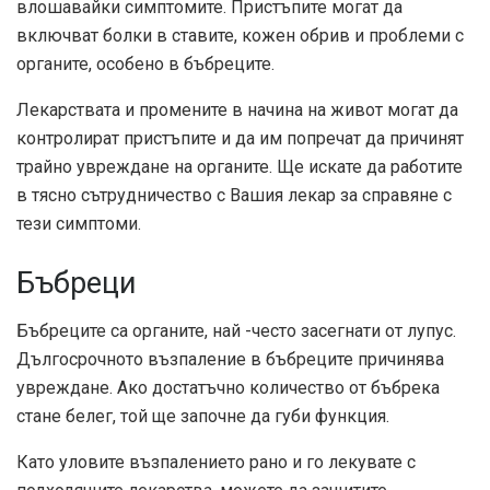
влошавайки симптомите. Пристъпите могат да
включват болки в ставите, кожен обрив и проблеми с
органите, особено в бъбреците.
Лекарствата и промените в начина на живот могат да
контролират пристъпите и да им попречат да причинят
трайно увреждане на органите. Ще искате да работите
в тясно сътрудничество с Вашия лекар за справяне с
тези симптоми.
Бъбреци
Бъбреците са органите, най -често засегнати от лупус.
Дългосрочното възпаление в бъбреците причинява
увреждане. Ако достатъчно количество от бъбрека
стане белег, той ще започне да губи функция.
Като уловите възпалението рано и го лекувате с