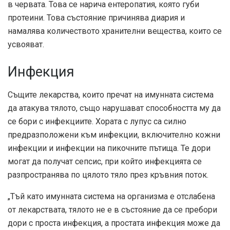
в червата. Това се нарича ентеропатия, която губи
протеини. Това състояние причинява диария и
намалява количеството хранителни вещества, които се
усвояват.
Инфекция
Същите лекарства, които пречат на имунната система
да атакува тялото, също нарушават способността му да
се бори с инфекциите. Хората с лупус са силно
предразположени към инфекции, включително кожни
инфекции и инфекции на пикочните пътища. Те дори
могат да получат сепсис, при който инфекцията се
разпространява по цялото тяло през кръвния поток.
„Тъй като имунната система на организма е отслабена
от лекарствата, тялото не е в състояние да се пребори
дори с проста инфекция, а простата инфекция може да