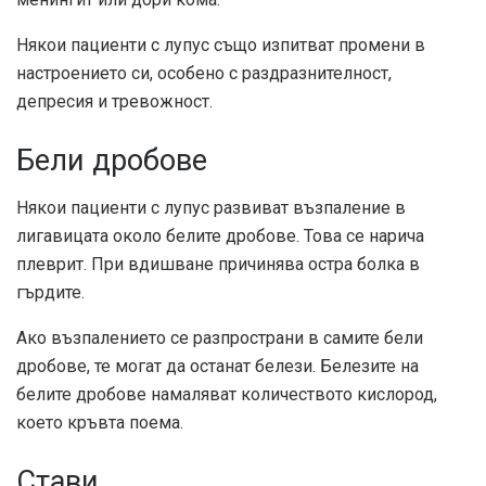
Някои пациенти с лупус също изпитват промени в
настроението си, особено с раздразнителност,
депресия и тревожност.
Бели дробове
Някои пациенти с лупус развиват възпаление в
лигавицата около белите дробове. Това се нарича
плеврит. При вдишване причинява остра болка в
гърдите.
Ако възпалението се разпространи в самите бели
дробове, те могат да останат белези. Белезите на
белите дробове намаляват количеството кислород,
което кръвта поема.
Стави