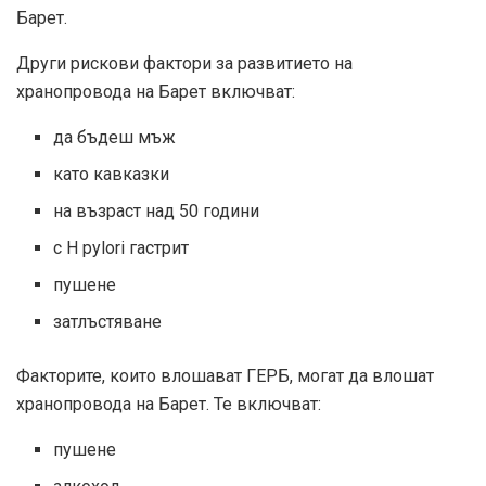
Барет.
Други рискови фактори за развитието на
хранопровода на Барет включват:
да бъдеш мъж
като кавказки
на възраст над 50 години
с H pylori гастрит
пушене
затлъстяване
Факторите, които влошават ГЕРБ, могат да влошат
хранопровода на Барет. Те включват:
пушене