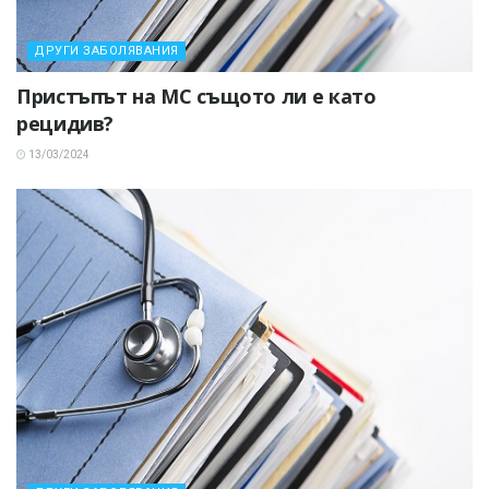
ДРУГИ ЗАБОЛЯВАНИЯ
Пристъпът на МС същото ли е като
рецидив?
13/03/2024