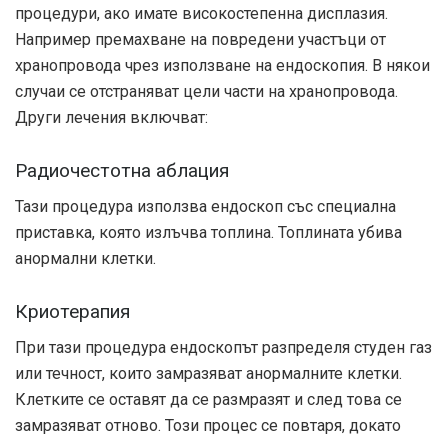
процедури, ако имате високостепенна дисплазия.
Например премахване на повредени участъци от
хранопровода чрез използване на ендоскопия. В някои
случаи се отстраняват цели части на хранопровода.
Други лечения включват:
Радиочестотна аблация
Тази процедура използва ендоскоп със специална
приставка, която излъчва топлина. Топлината убива
анормални клетки.
Криотерапия
При тази процедура ендоскопът разпределя студен газ
или течност, които замразяват анормалните клетки.
Клетките се оставят да се размразят и след това се
замразяват отново. Този процес се повтаря, докато