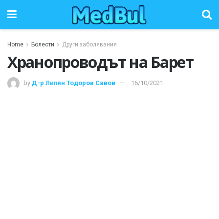
Home
Болести
Други заболявания
Хранопроводът на Барет
by
Д-р Лилян Тодоров Савов
16/10/2021