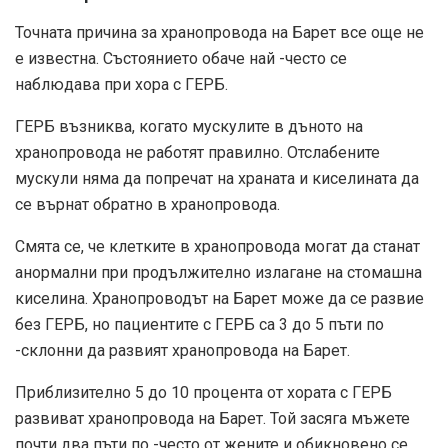
Точната причина за хранопровода на Барет все още не
е известна. Състоянието обаче най -често се
наблюдава при хора с ГЕРБ.
ГЕРБ възниква, когато мускулите в дъното на
хранопровода не работят правилно. Отслабените
мускули няма да попречат на храната и киселината да
се върнат обратно в хранопровода.
Смята се, че клетките в хранопровода могат да станат
анормални при продължително излагане на стомашна
киселина. Хранопроводът на Барет може да се развие
без ГЕРБ, но пациентите с ГЕРБ са 3 до 5 пъти по
-склонни да развият хранопровода на Барет.
Приблизително 5 до 10 процента от хората с ГЕРБ
развиват хранопровода на Барет. Той засяга мъжете
почти два пъти по -често от жените и обикновено се