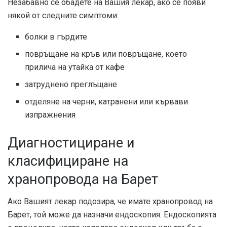
Незабавно се обадете на Вашия лекар, ако се появи
някой от следните симптоми:
болки в гърдите
повръщане на кръв или повръщане, което
прилича на утайка от кафе
затруднено преглъщане
отделяне на черни, катранени или кървави
изпражнения
Диагностициране и
класифициране на
хранопровода на Барет
Ако Вашият лекар подозира, че имате хранопровод на
Барет, той може да назначи ендоскопия. Ендоскопията