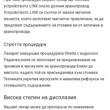
устройството LINX около долния хранопровод.
Устройството LINX се състои от малки метални
мъниста, които използват магнитно привличане, за да
предпазят съдържанието на стомаха ви от изтичане в
хранопровода.
Стретта процедура
Лекарят извършва процедурата Stretta с ендоскоп.
Радиовълните се използват за предизвикване на
промени в мускулите на хранопровода близо до
мястото, където той се присъединява към стомаха.
Техниката укрепва мускулите и намалява рефлукса на
стомашното съдържание.
Висока степен на дисплазия
Вашият лекар може да препоръча по-инвазивни