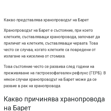
Какво представлява хранопроводът на Барет
Хранопроводът на Барет е състояние, при което
клетките, съставляващи хранопровода, започват да
приличат на клетките, съставляващи червата. Това
често се случва, когато клетките са повредени от
излагане на киселина от стомаха.
Това състояние често се развива след години на
преживяване на гастроезофагеален рефлукс (ГЕРБ). В
някои случаи хранопроводът на Барет може да се
развие в рак на хранопровода.
Какво причинява хранопровода
на Барет