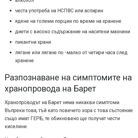
алкохол
честа употреба на НСПВС или аспирин
ядене на големи порции по време на хранене
диети с високо съдържание на наситени мазнини
пикантни храни
лягане или лягане по -малко от четири часа след
хранене
Разпознаване на симптомите на
хранопровода на Барет
Хранопроводът на Барет няма никакви симптоми.
Въпреки това, тъй като повечето хора с това състояние
също имат ГЕРБ, те обикновено ще получат чести
киселини.