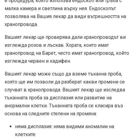
е процедура, която използва ендоскоп или тръба с
малка камера и светлина върху нея. Ендоскопът
позволява на Вашия лекар да види вътрешността на
хранопровода.
Вашият лекар ще проверява дали хранопроводът ви
изглежда розов и лъскав. Хората, които имат
хранопровод на Барет, често имат хранопровод, който
изглежда червен и кадифен.
Вашият лекар може също да вземе тъканна проба,
която ще им позволи да разберат какви промени се
случват в хранопровода. Вашият лекар ще изследва
тъканната проба за дисплазия или развитие на
анормални клетки. Тъканната проба се класира въз
основа на следните степени на промяна:
няма дисплазия: няма видими аномалии на
клетките