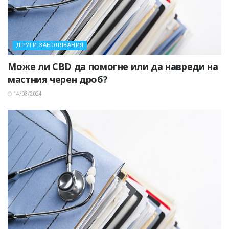
ДРУГИ ЗАБОЛЯВАНИЯ
Може ли CBD да помогне или да навреди на
мастния черен дроб?
14/03/2024