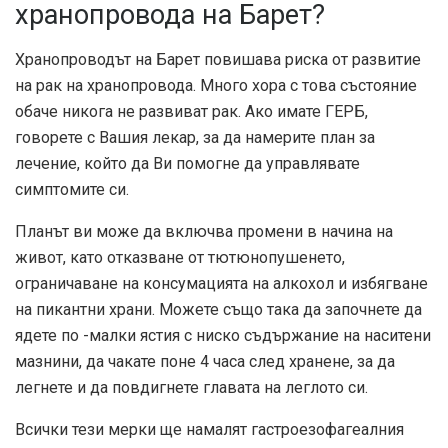
хранопровода на Барет?
Хранопроводът на Барет повишава риска от развитие
на рак на хранопровода. Много хора с това състояние
обаче никога не развиват рак. Ако имате ГЕРБ,
говорете с Вашия лекар, за да намерите план за
лечение, който да Ви помогне да управлявате
симптомите си.
Планът ви може да включва промени в начина на
живот, като отказване от тютюнопушенето,
ограничаване на консумацията на алкохол и избягване
на пикантни храни. Можете също така да започнете да
ядете по -малки ястия с ниско съдържание на наситени
мазнини, да чакате поне 4 часа след хранене, за да
легнете и да повдигнете главата на леглото си.
Всички тези мерки ще намалят гастроезофагеалния