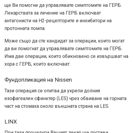
ще Ви помогне да управлявате симптомите на ГЕРБ.
Лекарствата за лечение на ГЕРБ включват
антагонисти на Н2-рецепторите и инхибитори на
протонната помпа.
Може също да сте кандидат за операции, които могат
да ви помогнат да управлявате симптомите на ГЕРБ.
Има две операции, които обикновено се извършват на
хора с ГЕРБ, които включват:
Фундопликация на Nissen
Тази операция се опитва да укрепи долния
езофагеален сфинктер (LES) чрез обвиване на горната
част на стомаха около външната страна на LES.
LINX
При тази процедура Вашият лекар ще постави