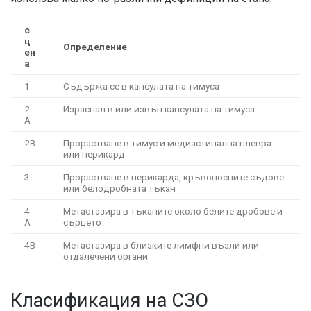
с
ц
Определение
ен
а
1
Съдържа се в капсулата на тимуса
2
Израснал в или извън капсулата на тимуса
А
2B
Прорастване в тимус и медиастинална плевра
или перикард
3
Прорастване в перикарда, кръвоносните съдове
или белодробната тъкан
4
Метастазира в тъканите около белите дробове и
А
сърцето
4B
Метастазира в близките лимфни възли или
отдалечени органи
Класификация на СЗО