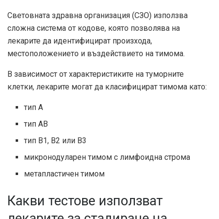
Световната здравна организация (СЗО) използва
сложна система от кодове, която позволява на
лекарите да идентифицират произхода,
местоположението и въздействието на тимома.
В зависимост от характеристиките на туморните
клетки, лекарите могат да класифицират тимома като:
тип А
тип AB
тип B1, B2 или B3
микронодуларен тимом с лимфоидна строма
метапластичен тимом
Какви тестове използват
лекарите за стадиране на