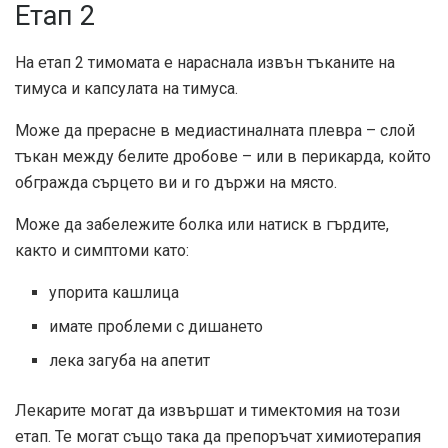
Етап 2
На етап 2 тимомата е нараснала извън тъканите на
тимуса и капсулата на тимуса.
Може да прерасне в медиастиналната плевра – слой
тъкан между белите дробове – или в перикарда, който
обгражда сърцето ви и го държи на място.
Може да забележите болка или натиск в гърдите,
както и симптоми като:
упорита кашлица
имате проблеми с дишането
лека загуба на апетит
Лекарите могат да извършат и тимектомия на този
етап. Те могат също така да препоръчат химиотерапия