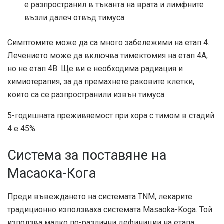
е разпространил в тъканта на врата и лимфните
възли далеч отвъд тимуса.
Симптомите може да са много забележими на етап 4.
Лечението може да включва тимектомия на етап 4А,
но
не етап 4В
. Ще ви е необходима радиация и
химиотерапия, за да премахнете раковите клетки,
които са се разпространили извън тимуса.
5-годишната преживяемост при хора с тимом в стадий
4 е 45%.
Система за поставяне на
Масаока-Кога
Преди въвеждането на системата TNM, лекарите
традиционно използваха системата Masaoka-Koga. Той
използва малко по-различни дефиниции на етапа: