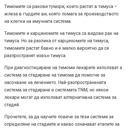
Тимомите са ракови тумори, които растат в тимуса –
жлеза в гърдите ви, която помага за производството
на клетки на имунната система.
Тимомите и карциномите на тимуса са видове рак на
тимуса. Но за разлика от карциномите на тимуса,
тимомите растат бавно и е малко вероятно да се
разпространят извън тимуса.
При диагностициране на тимоми лекарите използват a
система за стадиране на тимома
да помогне за
насочване на лечението. Най-разпространената
система за стадиране е системата TNM, но някои
лекари могат да използват алтернативна система за
стадий.
Прочетете, за да научите повече за тези системи за
определяне на стадиите и какво означават етапите за