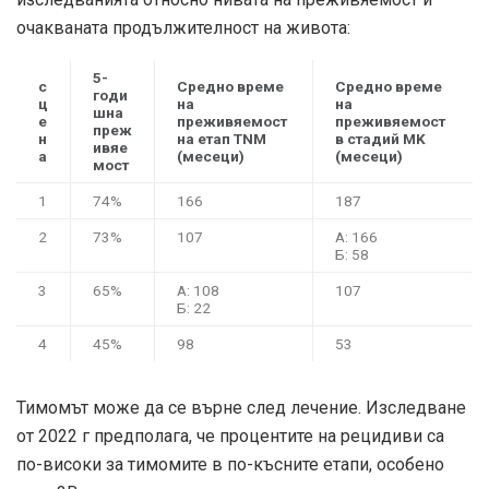
очакваната продължителност на живота:
5-
с
Средно време
Средно време
годи
ц
на
на
шна
е
преживяемост
преживяемост
преж
н
на етап TNM
в стадий MK
ивяе
а
(месеци)
(месеци)
мост
1
74%
166
187
2
73%
107
A: 166
Б: 58
3
65%
A: 108
107
Б: 22
4
45%
98
53
Тимомът може да се върне след лечение.
Изследване
от 2022 г
предполага, че процентите на рецидиви са
по-високи за тимомите в по-късните етапи, особено