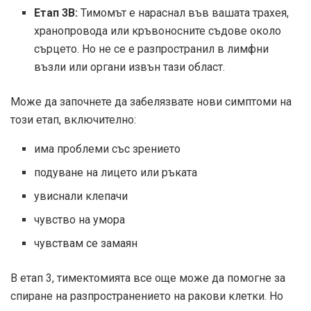
Етап 3B:
Тимомът е нараснал във вашата трахея,
хранопровода или кръвоносните съдове около
сърцето. Но не се е разпространил в лимфни
възли или органи извън тази област.
Може да започнете да забелязвате нови симптоми на
този етап, включително:
има проблеми със зрението
подуване на лицето или ръката
увиснали клепачи
чувство на умора
чувствам се замаян
В етап 3, тимектомията все още може да помогне за
спиране на разпространението на ракови клетки. Но