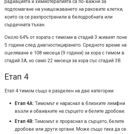
радиацията и химиотерапията са по-важни за
подпомагане на унищожаването на раковите клетки,
които са се разпространили в белодробната или
сърдечната тъкан.
Около 64% ​​от хората с тимоми в стадий 3 живеят поне
5 години след диагностицирането. Средното време на
оцеляване е
108 месеца
(9 години) за хора с тимом в
стадий 3А, но само 22 месеца за хора със стадий 3В.
Етап 4
Етап 4 тимом също е разделен на две категории:
Етап 4A:
Тимомът е нараснал в близките лимфни
възли и обвивките на сърцето и белите дробове.
Етап 4B:
Тимомът е прораснал в сърцето, белите
дробове или други органи. Може също така да се