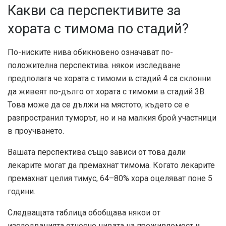
Какви са перспективите за
хората с тимома по стадий?
По-ниските нива обикновено означават по-
положителна перспектива. някои
изследване
предполага
че хората с тимоми в стадий 4 са склонни
да живеят по-дълго от хората с тимоми в стадий 3B.
Това може да се дължи на мястото, където се е
разпространил туморът, но и на малкия брой участници
в проучването.
Вашата перспектива също зависи от това дали
лекарите могат да премахнат тимома. Когато лекарите
премахнат целия тимус,
64–80%
хора оцеляват поне 5
години.
Следващата таблица обобщава някои от
изследванията относно нивата на преживяемост и