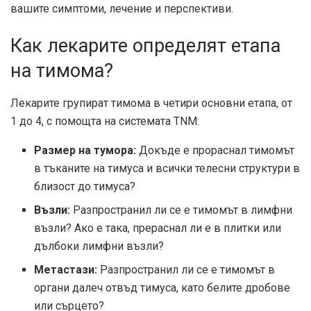
вашите симптоми, лечение и перспективи.
Как лекарите определят етапа
на тимома?
Лекарите групират тимома в четири основни етапа, от
1 до 4, с помощта на системата TNM:
Размер на тумора:
Докъде е прораснал тимомът
в тъканите на тимуса и всички телесни структури в
близост до тимуса?
Възли:
Разпространил ли се е тимомът в лимфни
възли? Ако е така, прераснал ли е в плитки или
дълбоки лимфни възли?
Метастази:
Разпространил ли се е тимомът в
органи далеч отвъд тимуса, като белите дробове
или сърцето?