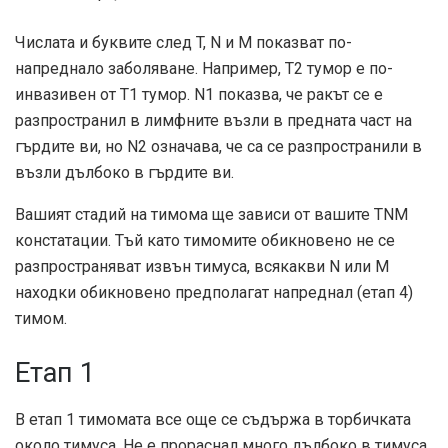
Числата и буквите след T, N и M показват по-
напреднало заболяване. Например, Т2 тумор е по-
инвазивен от Т1 тумор. N1 показва, че ракът се е
разпространил в лимфните възли в предната част на
гърдите ви, но N2 означава, че са се разпространили в
възли дълбоко в гърдите ви.
Вашият стадий на тимома ще зависи от вашите TNM
констатации. Тъй като тимомите обикновено не се
разпространяват извън тимуса, всякакви N или M
находки обикновено предполагат напреднал (етап 4)
тимом.
Етап 1
В етап 1 тимомата все още се съдържа в торбичката
около тимуса. Не е прораснал много дълбоко в тимуса