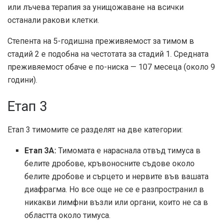
или лъчева терапия за унищожаване на всички
останали ракови клетки.
Степента на 5-годишна преживяемост за тимом в
стадий 2 е подобна на честотата за стадий 1. Средната
преживяемост обаче е по-ниска —
107 месеца
(около 9
години).
Етап 3
Етап 3 тимомите се разделят на две категории:
Етап 3A:
Тимомата е нараснала отвъд тимуса в
белите дробове, кръвоносните съдове около
белите дробове и сърцето и нервите във вашата
диафрагма. Но все още не се е разпространил в
никакви лимфни възли или органи, които не са в
областта около тимуса.