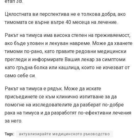
етап 3B.
Цялостната ви перспектива не е толкова добра, ако
тимомата се върне вътре
40 месеца
на лечение.
Ракът на тимуса има висока степен на преживяемост,
ако бъде уловен и лекуван навреме. Може да хванете
тимоми по-рано, като правите редовни медицински
прегледи и информирате Вашия лекар за симптоми
като гръдна болка или кашлица, които не изчезват от
само себе си.
Ракът на тимуса е рядък. Може да искате
присъединете се към клинично изпитване
за да
помогне на изследователите да разберат по-добре
рака на тимуса и да разработят по-ефективни лечения
за него.
Tags:
актуализирайте медицинското ръководство