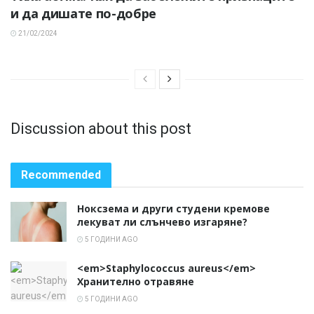
и да дишате по-добре
21/02/2024
Discussion about this post
Recommended
Ноксзема и други студени кремове
лекуват ли слънчево изгаряне?
5 ГОДИНИ AGO
<em>Staphylococcus aureus</em>
Хранително отравяне
5 ГОДИНИ AGO