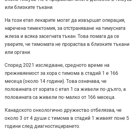
или близките тъкани.
На този етап лекарите могат да извършат операция,
наречена тимектомия, за отстраняване на тимусната
жлеза и всяка засегната тъкан. Това помага да се
уверите, че тимомата не прораства в близките тъкани
или органи.
Според
2021 изследване
, средното време на
преживяемост за хора с тимома в стадий 1 е 166
месеца (около 14 години). Това означава, че
половината от хората с етап 1 са живели по-дълго, а
половината са живели по-малко от 166 месеца.
Канадското онкологично дружество отбелязва, че
около 3 от 4 души с тимома в стадий 1 живеят поне 5
години след диагностицирането.