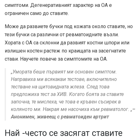
симптоми. Дегенеративният характер на ОА е
ограничен само до ставите.
Може да развиете бучки под кожата около ставите, но
тези бучки са различни от ревматоидните възли.
Хората с ОА са склонни да развият костни шпори или
излишен костен растеж по краищата на засегнатите
стави. Научете повече за симптомите на ОА.
„Умората беше първият ми основен симптом.
Направиха ми всякакви тестове, включително
тестване на щитовидната жлеза. След това
предложиха тест за ХИВ. Когато боята за ставите
започна, те мислеха, че това е кръвен съсирек в
коляното ми. Накрая ме насочиха към ревматолог. „
–
Анонимен, живеещ с ревматоиден артрит
Най -често се засягат ставите