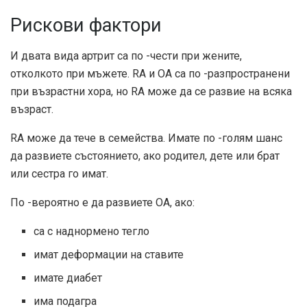
Рискови фактори
И двата вида артрит са по -чести при жените,
отколкото при мъжете. RA и OA са по -разпространени
при възрастни хора, но RA може да се развие на всяка
възраст.
RA може да тече в семейства. Имате по -голям шанс
да развиете състоянието, ако родител, дете или брат
или сестра го имат.
По -вероятно е да развиете ОА, ако:
са с наднормено тегло
имат деформации на ставите
имате диабет
има подагра