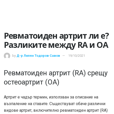
Ревматоиден артрит ли е?
Разликите между RA и OA
by
Д-р Лилян Тодоров Савов
19/10/2021
Ревматоиден артрит (RA) срещу
остеоартрит (OA)
Артрит е чадър термин, използван за описание на
възпаление на ставите. Съществуват обаче различни
видове артрит, включително ревматоиден артрит (RA)