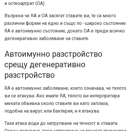
и остеоартрит (OA).
Въпреки че RA и OA засягат ставите ви, те са много
различни форми на едно и също по -широко състояние.
RA е автоимунно състояние, докато ОА е преди всичко
дегенеративно заболяване на ставите.
Автоимунно разстройство
срещу дегенеративно
разстройство
RA е автоимунно заболяване, което означава, че тялото
ви се атакува. Ако имате RA, тялото ви интерпретира
меката обвивка около ставите ви като заплаха,
подобна на вирус или бактерия, и я атакува.
Тази атака води до натрупване на течност в ставата.
Освен подуване, това натрупване на течност причинява