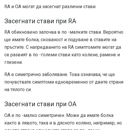
RA и OA могат да засегнат различни стави.
Засегнати стави при RA
RA обикновено започва в по -малките стави. Вероятно
ще имате болка, скованост и подуване в ставите на
пръстите. С напредването на RA симптомите могат да
се развият в по -големи стави като колене, рамене и
глезени.
RA е симетрично заболяване. Това означава, че ще
почувствате симптоми едновременно от двете страни
на тялото си.
Засегнати стави при ОА
OA е по -малко симетричен. Може да имате болка
както в лявото, така и в дясното коляно, например, но