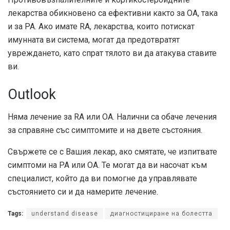
лекарства обикновено са ефективни както за ОА, така
и за РА. Ако имате RA, лекарства, които потискат
имунната ви система, могат да предотвратят
увреждането, като спрат тялото ви да атакува ставите
ви.
Outlook
Няма лечение за RA или OA. Налични са обаче лечения
за справяне със симптомите и на двете състояния.
Свържете се с Вашия лекар, ако смятате, че изпитвате
симптоми на РА или ОА. Те могат да ви насочат към
специалист, който да ви помогне да управлявате
състоянието си и да намерите лечение.
Tags:
understand disease
диагностициране на болестта