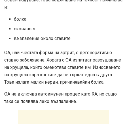
и:
болка
скованост
възпаление около ставите
ОА, най -честата форма на артрит, е дегенеративно
ставно заболяване. Хората с ОА изпитват разрушаване
на хрущяла, който омекотява ставите им. Износването
на хрущяла кара костите да се търкат една в друга.
Това излага малки нерви, причинявайки болка.
ОА не включва автоимунен процес като RA, но също
така се появява леко възпаление.