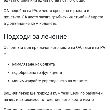
едната страна или едната става са по -лоши.
ОА, подобно на РА, е често срещано в ръката и
пръстите. ОА често засяга гръбначния стълб и бедрата
в допълнение към коленете.
Подходи за лечение
Основната цел при лечението както на ОА, така и на РА
е:
намаляване на болката
подобряване на функцията
минимизирайте увреждането на ставите
Вашият лекар ще подходи към тези цели по различен
начин, в зависимост от състоянието, което имате.
Противовъзпалителните и кортикостероидните