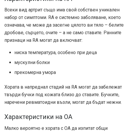
Всеки вид артрит също има свой собствен уникален
набор от симптоми. RA е системно заболяване, което
означава, че може да засегне цялото ви тяло – белите
дробове, сърцето, очите – а не само ставите. Ранните
признаци на RA могат да включват:
ниска температура, особено при деца
мускулни болки
прекомерна умора
Хората в напреднал стадий на RA могат да забележат
твърди бучки под кожата близо до ставите. Бучките,
наречени ревматоидни възли, могат да бъдат нежни.
Характеристики на ОА
Малко вероятно е хората с ОА да изпитат общи