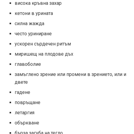
висока кръвна захар
кетони в урината
силна жажда
често уриниране
ускорен сърдечен ритъм
миришещ на плодове дъх
главоболие
замъглено зрение или промени в зрението, или и
двете
гадене
повръщане
летаргия
объркване
бърза загуба на тегло