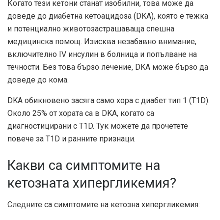
Когато тези кетони станат изобилни, това може да
доведе до диабетна кетоацидоза (DKA), която е тежка
и потенциално животозастрашаваща спешна
медицинска помощ. Изисква незабавно внимание,
включително IV инсулин в болница и попълване на
течности. Без това бързо лечение, DKA може бързо да
доведе до кома.
DKA обикновено засяга само хора с диабет тип 1 (T1D).
Около 25% от хората са в DKA, когато са
диагностицирани с T1D. Тук можете да прочетете
повече за T1D и ранните признаци.
Какви са симптомите на
кетозната хипергликемия?
Следните са симптомите на кетозна хипергликемия: