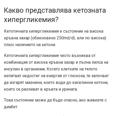
Какво представлява кетозната
хипергликемия?
Кетотичната хипергликемия е състояние на висока
кръвна захар (обикновено 250md/dL или по-висока)
плюс наличието на кетони.
Кетотичната хипергликемия често възниква от
комбинация от висока кръвна захар и пълна липса на
инсулин в организма. Когато клетките на тялото
изпитват недостиг на енергия от глюкоза, те започват
да изгарят мазнини, което води до киселинни кетони,
които се разливат в кръвта и урината.
Това състояние може да бъде опасно, ако живеете с
диабет.