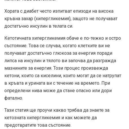
Хората с диабет често изпитват епизоди на висока
кръвна захар (хипергликемия), защото не получават
достатъчно инсулин в телата си.
Кетотичната хипергликемия обаче е по-тежко и остро
състояние. Това се случва, когато клетките ви не
получават достатъчно глюкоза за енергия поради
липса на инсулин и тялото ви започва да разгражда
мазнините за енергия. Този процес произвежда
кетони, които са киселини, които могат да се натрупат
в кръвта и урината ви с течение на времето. При
определени нива може да стане опасно или дори
фатално.
Тази статия ще проучи какво трябва да знаете за
кетозната хипергликемия и как можете да
предотвратите това състояние.