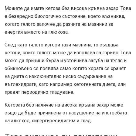
Можете да имате кетоза без висока кръвна захар. Това
е безвредно биологично състояние, което възниква,
когато тялото започне да разчита на мазнини за
енергия вместо на глюкоза.
След като тялото изгори тази мазнина, то създава
кетони, които тялото може да използва за гориво. Това
може да причини
бърза и устойчива загуба на тегло
и
обикновено се появява само когато хората се хранят
на диета с изключително ниско съдържание на
въглехидрати, като например кетогенната диета, или
правят периодично гладуване.
Кетозата без наличие на висока кръвна захар може
също да бъде причинена от нарушение на употребата
на алкохол, хипертиреоидизъм и глад.