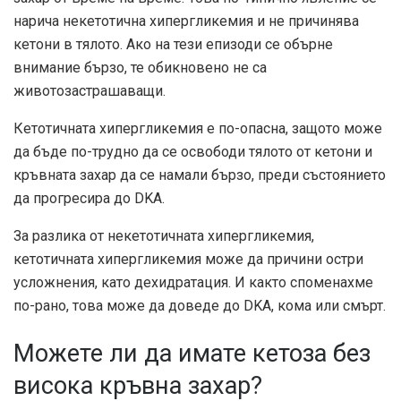
нарича некетотична хипергликемия и не причинява
кетони в тялото. Ако на тези епизоди се обърне
внимание бързо, те обикновено не са
животозастрашаващи.
Кетотичната хипергликемия е по-опасна, защото може
да бъде по-трудно да се освободи тялото от кетони и
кръвната захар да се намали бързо, преди състоянието
да прогресира до DKA.
За разлика от некетотичната хипергликемия,
кетотичната хипергликемия може да причини остри
усложнения, като дехидратация. И както споменахме
по-рано, това може да доведе до DKA, кома или смърт.
Можете ли да имате кетоза без
висока кръвна захар?