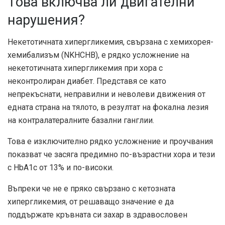
Това включва ли двигателни
нарушения?
Некетотичната хипергликемия, свързана с хемихорея-
хемибализъм (NKHCHB), е рядко усложнение на
некетотичната хипергликемия при хора с
неконтролиран диабет. Представя се като
непрекъснати, неправилни и неволеви движения от
едната страна на тялото, в резултат на фокална лезия
на контралатералните базални ганглии.
Това е изключително рядко усложнение и
проучвания
показват
че засяга предимно по-възрастни хора и тези
с HbA1c от 13% и по-високи.
Въпреки че не е пряко свързано с кетозната
хипергликемия, от решаващо значение е да
поддържате кръвната си захар в здравословен