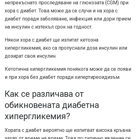
непрекъснато проследяване на глюкозата (CGM) при
хора с диабет. Това може да се случи и на хора с
диабет поради заболяване, инфекция или дори прием
на инсулин с изтекъл срок на годност.
Някои хора с диабет ще изпитат кетозна
хипергликемия, ако са пропуснали доза инсулин или
дозират своя инсулин.
Кетотична хипергликемия понякога може да се появи
и при хора без диабет поради хипертиреоидизъм.
Как се различава от
обикновената диабетна
хипергликемия?
Хората с диабет вероятно ще изпитват висока кръвна
захар от време на време. Това по-типично явление се