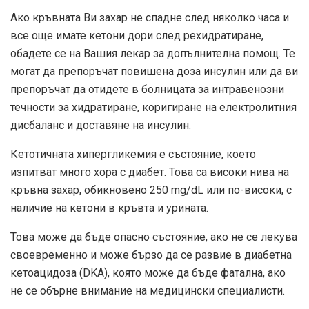
Ако кръвната Ви захар не спадне след няколко часа и
все още имате кетони дори след рехидратиране,
обадете се на Вашия лекар за допълнителна помощ. Те
могат да препоръчат повишена доза инсулин или да ви
препоръчат да отидете в болницата за интравенозни
течности за хидратиране, коригиране на електролитния
дисбаланс и доставяне на инсулин.
Кетотичната хипергликемия е състояние, което
изпитват много хора с диабет. Това са високи нива на
кръвна захар, обикновено 250 mg/dL или по-високи, с
наличие на кетони в кръвта и урината.
Това може да бъде опасно състояние, ако не се лекува
своевременно и може бързо да се развие в диабетна
кетоацидоза (DKA), която може да бъде фатална, ако
не се обърне внимание на медицински специалисти.