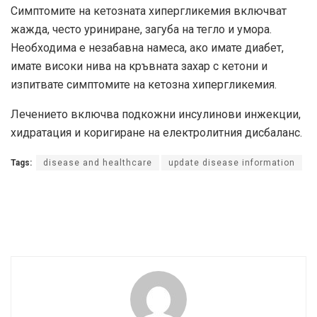
Симптомите на кетозната хипергликемия включват
жажда, често уриниране, загуба на тегло и умора.
Необходима е незабавна намеса, ако имате диабет,
имате високи нива на кръвната захар с кетони и
изпитвате симптомите на кетозна хипергликемия.
Лечението включва подкожни инсулинови инжекции,
хидратация и коригиране на електролитния дисбаланс.
Tags:
disease and healthcare
update disease information