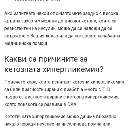
Ако изпитвате някой от симптомите заедно с висока
кръвна захар и умерени до високи кетони, които са
резистентни на инсулин, може да се наложи да се
свържете с Вашия лекар или да потърсите незабавна
медицинска помощ.
Какви са причините за
кетозната хипергликемия?
Повечето хора, които изпитват кетозна хипергликемия,
са били диагностицирани с диабет, а много с T1D
първо са диагностицирани с кетозна хипергликемия,
която понякога се развива в DKA.
Кетотичната хипергликемия може да има внезапно
начало поради неуспех на инсулинова помпа или