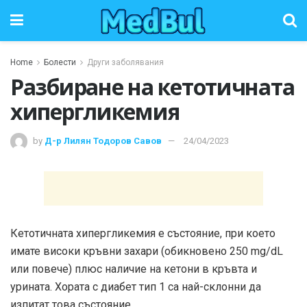
Home
Болести
Други заболявания
Разбиране на кетотичната
хипергликемия
by
Д-р Лилян Тодоров Савов
24/04/2023
Кетотичната хипергликемия е състояние, при което
имате високи кръвни захари (обикновено 250 mg/dL
или повече) плюс наличие на кетони в кръвта и
урината. Хората с диабет тип 1 са най-склонни да
изпитат това състояние.