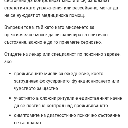
състояние да контролират мислите си, използват
стратегии като упражнения или разсейване, могат да
не се нуждаят от медицинска помощ.
Въпреки това, тъй като като мисленето за
преживяване може да сигнализира за психично
състояние, важно е да го приемете сериозно.
Отидете на лекар или специалист по психично здраве,
ако:
преживените мисли са ежедневие, което
затруднява фокусирането, функционирането или
чувството за щастие
участието в сложни ритуали е единственият начин
да се постигне контрол над преживяването
симптомите на диагностично психично състояние
се влошават