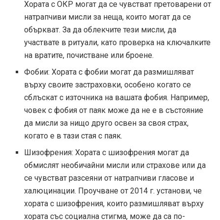
Хората с ОКР могат да се чувстват претоварени от
натрапчиви мисли за неща, които могат да се
объркват. За да облекчите тези мисли, да
участвате в ритуали, като проверка на ключалките
на вратите, почистване или броене.
Фобии: Хората с фобии могат да размишляват
върху своите застраховки, особено когато се
сблъскат с източника на вашата фобия. Например,
човек с фобия от паяк може да не е в състояние
да мисли за нищо друго освен за своя страх,
когато е в тази стая с паяк.
Шизофрения: Хората с шизофрения могат да
обмислят необичайни мисли или страхове или да
се чувстват разсеяни от натрапчиви гласове и
халюцинации. Проучване от 2014 г. установи, че
хората с шизофрения, които размишляват върху
хората със социална стигма, може да са по-