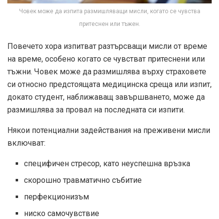
Човек може да изпита размишляващи мисли, когато се чувства
притеснен или тъжен.
Повечето хора изпитват разтърсващи мисли от време
на време, особено когато се чувстват притеснени или
тъжни. Човек може да размишлява върху страховете
си относно предстоящата медицинска среща или изпит,
докато студент, наближаващ завършването, може да
размишлява за провал на последната си изпити.
Някои потенциални задействания на преживени мисли
включват:
специфичен стресор, като неуспешна връзка
скорошно травматично събитие
перфекционизъм
ниско самочувствие