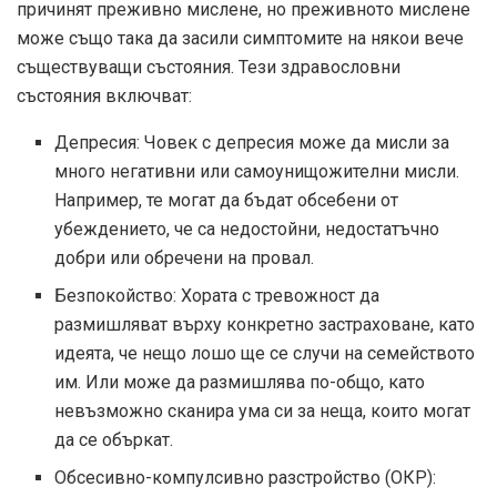
причинят преживно мислене, но преживното мислене
може също така да засили симптомите на някои вече
съществуващи състояния. Тези здравословни
състояния включват:
Депресия: Човек с депресия може да мисли за
много негативни или самоунищожителни мисли.
Например, те могат да бъдат обсебени от
убеждението, че са недостойни, недостатъчно
добри или обречени на провал.
Безпокойство: Хората с тревожност да
размишляват върху конкретно застраховане, като
идеята, че нещо лошо ще се случи на семейството
им. Или може да размишлява по-общо, като
невъзможно сканира ума си за неща, които могат
да се объркат.
Обсесивно-компулсивно разстройство (ОКР):