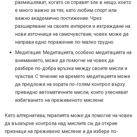
размишляват, когато се справят зле в нещо, което
е много важно за тях, като любим спорт или
важно академично постижение. Чрез
разширяване на своите интереси и изграждане на
нови източници на самочувствие, човек може да
направи едно поражение по-малко трудно.
Медитация: Медитацията, особено медитацията на
вниманието, може да помогне на човек да
разбере по-добра връзка между своите мисли и
чувства. С течение на времето медитацията може
да предложи на хората по-голям контрол върху
привидно автоматичните мисли, които улесняват
избягването на преживеното мислене.
Като алтернатива, терапията може да помогне на човек
да възвърне контрола над мислите си, да открие
признаци на преживено мислене и да избере по-