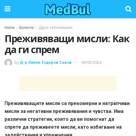
Home
Болести
Други заболявания
Преживяващи мисли: Как
да ги спрем
by
Д-р Лилян Тодоров Савов
09/02/2024
Преживяващите мисли са прекомерни и натрапчиви
мисли за негативни преживявания и чувства. Има
различни стратегии, които да ви помогнат да
спрете да преживеете мисли, като избягване на
задействания и упражнения.