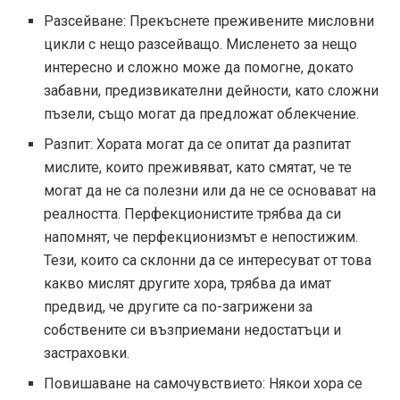
Разсейване: Прекъснете преживените мисловни
цикли с нещо разсейващо. Мисленето за нещо
интересно и сложно може да помогне, докато
забавни, предизвикателни дейности, като сложни
пъзели, също могат да предложат облекчение.
Разпит: Хората могат да се опитат да разпитат
мислите, които преживяват, като смятат, че те
могат да не са полезни или да не се основават на
реалността. Перфекционистите трябва да си
напомнят, че перфекционизмът е непостижим.
Тези, които са склонни да се интересуват от това
какво мислят другите хора, трябва да имат
предвид, че другите са по-загрижени за
собствените си възприемани недостатъци и
застраховки.
Повишаване на самочувствието: Някои хора се