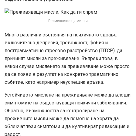
Размишляващи мисли
Много различни състояния на психичното здраве,
включително депресия, тревожност, фобия и
посттравматично стресово разстройство (ПТСР), да
причинят мисли за преживяване. Въпреки това, в
някои случаи мисленето за преживяване може просто
да се появи в резултат на конкретно травматично
събитие, като например неуспешна връзка.
Устойчивото мислене на преживяване може да влоши
симптомите на съществуващи психични заболявания.
Обратно, възможността за контролиране на
преживните мисли може да помогне на хората да
облекчат тези симптоми и да култивират релаксация и
радост.