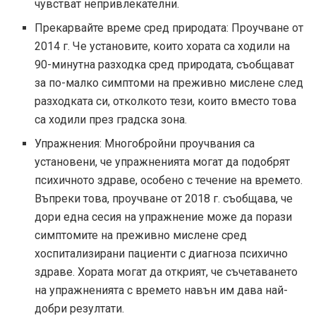
чувстват непривлекателни.
Прекарвайте време сред природата: Проучване от
2014 г. Че установите, които хората са ходили на
90-минутна разходка сред природата, съобщават
за по-малко симптоми на преживно мислене след
разходката си, отколкото тези, които вместо това
са ходили през градска зона.
Упражнения: Многобройни проучвания са
установени, че упражненията могат да подобрят
психичното здраве, особено с течение на времето.
Въпреки това, проучване от 2018 г. съобщава, че
дори една сесия на упражнение може да порази
симптомите на преживно мислене сред
хоспитализирани пациенти с диагноза психично
здраве. Хората могат да открият, че съчетаването
на упражненията с времето навън им дава най-
добри резултати.