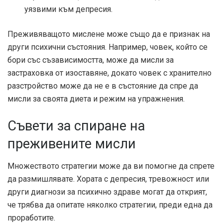
уязвими към депресия.
Преживяващото мислене може също да е признак на
други психични състояния. Например, човек, който се
бори със съзависимостта, може да мисли за
застраховка от изоставяне, докато човек с хранително
разстройство може да не е в състояние да спре да
мисли за своята диета и режим на упражнения.
Съвети за спиране на
преживените мисли
Множеството стратегии може да ви помогне да спрете
да размишлявате. Хората с депресия, тревожност или
други диагнози за психично здраве могат да открият,
че трябва да опитате няколко стратегии, преди една да
проработите.