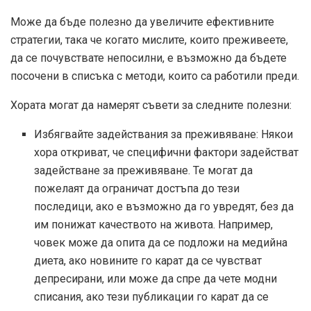
Може да бъде полезно да увеличите ефективните
стратегии, така че когато мислите, които преживеете,
да се почувствате непосилни, е възможно да бъдете
посочени в списъка с методи, които са работили преди.
Хората могат да намерят съвети за следните полезни:
Избягвайте задействания за преживяване: Някои
хора откриват, че специфични фактори задействат
задействане за преживяване. Те могат да
пожелаят да ограничат достъпа до тези
последици, ако е възможно да го увредят, без да
им понижат качеството на живота. Например,
човек може да опита да се подложи на медийна
диета, ако новините го карат да се чувстват
депресирани, или може да спре да чете модни
списания, ако тези публикации го карат да се