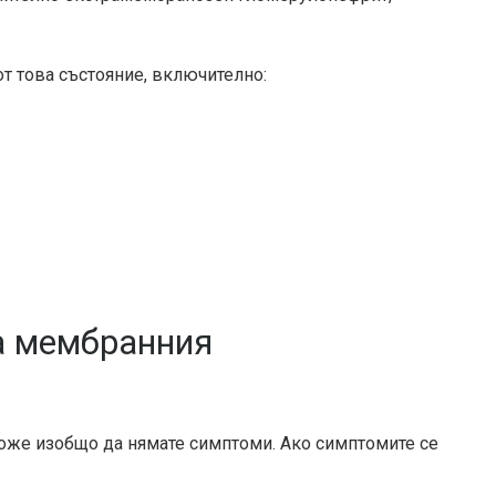
т това състояние, включително:
а мембранния
може изобщо да нямате симптоми. Ако симптомите се