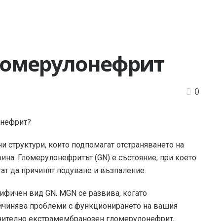
ломерулонефрит
0
онефрит?
и структури, които подпомагат отстраняването на
рина. Гломерулонефритът (GN) е състояние, при което
ат да причинят подуване и възпаление.
фичен вид GN. MGN се развива, когато
ричинява проблеми с функционирането на вашия
ючително екстрамембранозен гломерулонефрит,