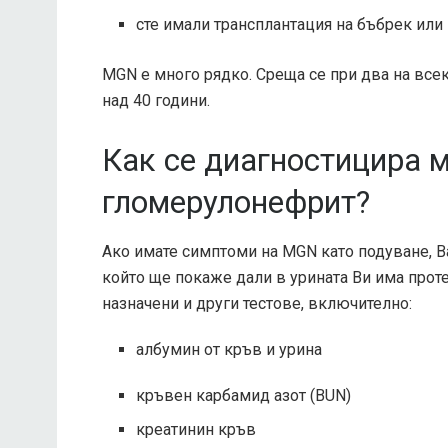
сте имали трансплантация на бъбрек или
MGN е много рядко. Среща се при два на всек
над 40 години.
Как се диагностицира 
гломерулонефрит?
Ако имате симптоми на MGN като подуване, В
който ще покаже дали в урината Ви има проте
назначени и други тестове, включително:
албумин от кръв и урина
кръвен карбамид азот (BUN)
креатинин кръв