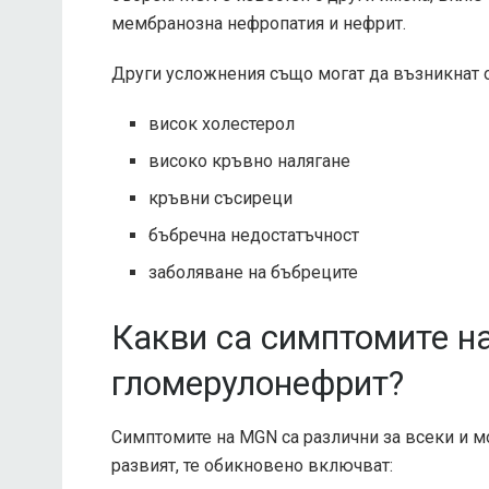
мембранозна нефропатия и нефрит.
Други усложнения също могат да възникнат о
висок холестерол
високо кръвно налягане
кръвни съсиреци
бъбречна недостатъчност
заболяване на бъбреците
Какви са симптомите н
гломерулонефрит?
Симптомите на MGN са различни за всеки и 
развият, те обикновено включват: