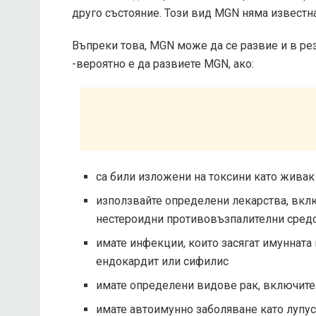
друго състояние. Този вид MGN няма известна
Въпреки това, MGN може да се развие и в ре
-вероятно е да развиете MGN, ако:
са били изложени на токсини като живак
използвайте определени лекарства, вкл
нестероидни противовъзпалителни средс
имате инфекции, които засягат имунната в
ендокардит или сифилис
имате определени видове рак, включит
имате автоимунно заболяване като лупус