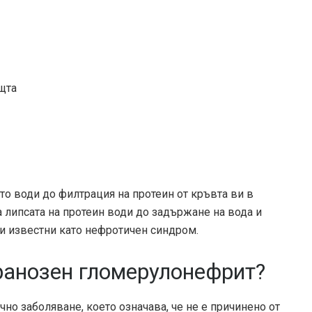
щта
о води до филтрация на протеин от кръвта ви в
а липсата на протеин води до задържане на вода и
 и известни като нефротичен синдром.
ранозен гломерулонефрит?
о заболяване, което означава, че не е причинено от