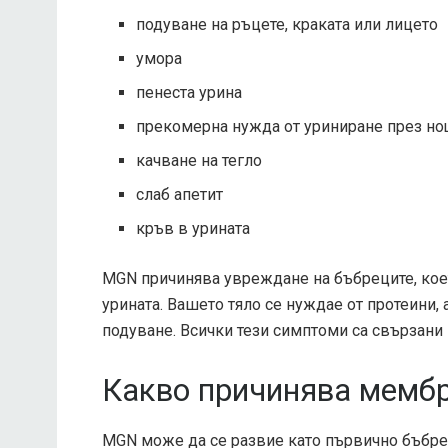
подуване на ръцете, краката или лицето
умора
пенеста урина
прекомерна нужда от уриниране през но
качване на тегло
слаб апетит
кръв в урината
MGN причинява увреждане на бъбреците, коет
урината. Вашето тяло се нуждае от протеини, 
подуване. Всички тези симптоми са свързани
Какво причинява мемб
MGN може да се развие като първично бъбречн