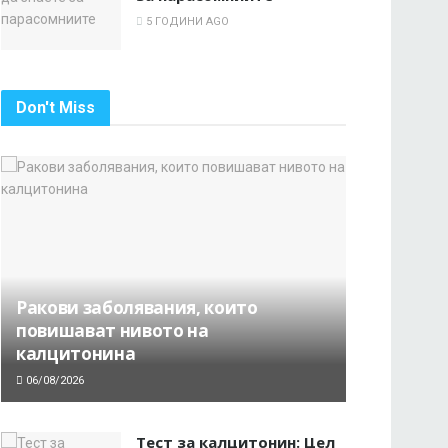
5 ГОДИНИ AGO
Don't Miss
Ракови заболявания, които
повишават нивото на
калцитонина
06/08/2026
Тест за калцитонин: Цел