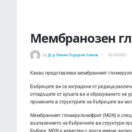
Мембранозен г
by
Д-р Лилян Тодоров Савов
16/10/2021
Какво представлява мембранният гломерул
Бъбреците ви са изградени от редица различн
отпадъците от кръвта ви и образуването на у
промените в структурите на бъбреците ви мог
Мембранният гломерулонефрит (MGN) е специ
възпалението на бъбречните ви структури п
бъбрек. MGN е известен с други имена, вкл