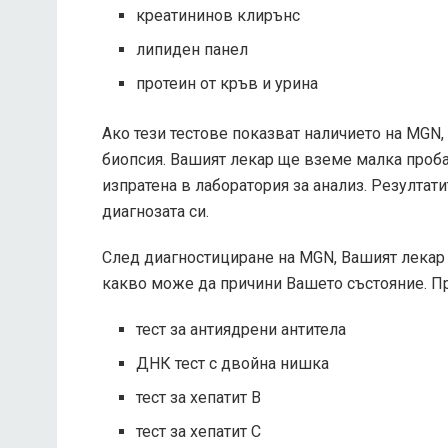
креатининов клирънс
липиден панел
протеин от кръв и урина
Ако тези тестове показват наличието на MGN
биопсия. Вашият лекар ще вземе малка проба
изпратена в лаборатория за анализ. Резултати
диагнозата си.
След диагностициране на MGN, Вашият лекар
какво може да причини Вашето състояние. Пр
тест за антиядрени антитела
ДНК тест с двойна нишка
тест за хепатит В
тест за хепатит С