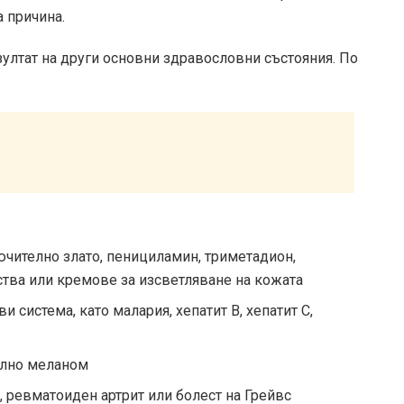
 причина.
зултат на други основни здравословни състояния. По
ючително злато, пенициламин, триметадион,
тва или кремове за изсветляване на кожата
и система, като малария, хепатит В, хепатит С,
елно меланом
, ревматоиден артрит или болест на Грейвс