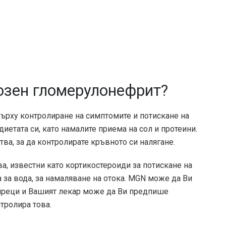
озен гломерулонефрит?
върху контролиране на симптомите и потискане на
иетата си, като намалите приема на сол и протеини.
ва, за да контролирате кръвното си налягане.
, известни като кортикостероиди за потискане на
а за вода, за намаляване на отока. MGN може да Ви
сиреци и Вашият лекар може да Ви предпише
тролира това.