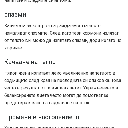
изпитате и следните симптоми:
спазми
Хапчетата за контрол на раждаемостта често
намаляват спазмите. След като тези хормони излязат
от тялото ви, може да изпитате спазми, дори когато не
кървите.
Качване на тегло
Някои жени изпитват леко увеличение на теглото в
седмиците след края на последната си опаковка. Това
често е резултат от повишен апетит. Упражнението и
балансираната диета често могат да помогнат за
предотвратяване на наддаване на тегло.
Промени в настроението