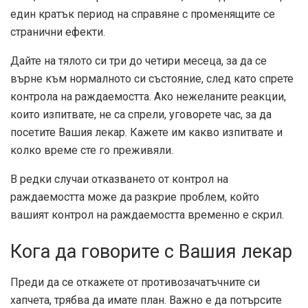
един кратък период на справяне с променящите се
странични ефекти.
Дайте на тялото си три до четири месеца, за да се
върне към нормалното си състояние, след като спрете
контрола на раждаемостта. Ако нежеланите реакции,
които изпитвате, не са спрели, уговорете час, за да
посетите Вашия лекар. Кажете им какво изпитвате и
колко време сте го преживяли.
В редки случаи отказването от контрол на
раждаемостта може да разкрие проблем, който
вашият контрол на раждаемостта временно е скрил.
Кога да говорите с Вашия лекар
Преди да се откажете от противозачатъчните си
хапчета, трябва да имате план. Важно е да потърсите