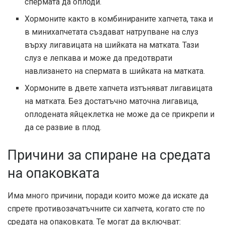
спермата да оплоди.
Хормоните както в комбинираните хапчета, така и
в минихапчетата създават натрупване на слуз
върху лигавицата на шийката на матката. Тази
слуз е лепкава и може да предотврати
навлизането на спермата в шийката на матката.
Хормоните в двете хапчета изтъняват лигавицата
на матката. Без достатъчно маточна лигавица,
оплодената яйцеклетка не може да се прикрепи и
да се развие в плод.
Причини за спиране на средата
на опаковката
Има много причини, поради които може да искате да
спрете противозачатъчните си хапчета, когато сте по
средата на опаковката. Те могат да включват: