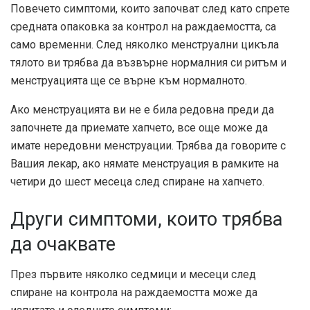
Повечето симптоми, които започват след като спрете
средната опаковка за контрол на раждаемостта, са
само временни. След няколко менструални цикъла
тялото ви трябва да възвърне нормалния си ритъм и
менструацията ще се върне към нормалното.
Ако менструацията ви не е била редовна преди да
започнете да приемате хапчето, все още може да
имате нередовни менструации. Трябва да говорите с
Вашия лекар, ако нямате менструация в рамките на
четири до шест месеца след спиране на хапчето.
Други симптоми, които трябва
да очаквате
През първите няколко седмици и месеци след
спиране на контрола на раждаемостта може да