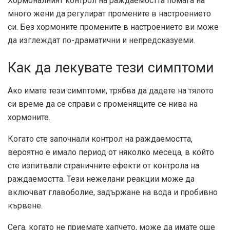
Хормоналният контрол на раждаемостта помага на
много жени да регулират промените в настроението
си. Без хормоните промените в настроението ви може
да изглеждат по-драматични и непредсказуеми.
Как да лекувате тези симптоми
Ако имате тези симптоми, трябва да дадете на тялото
си време да се справи с променящите се нива на
хормоните.
Когато сте започнали контрол на раждаемостта,
вероятно е имало период от няколко месеца, в който
сте изпитвали страничните ефекти от контрола на
раждаемостта. Тези нежелани реакции може да
включват главоболие, задържане на вода и пробивно
кървене.
Сега, когато не приемате хапчето, може да имате още