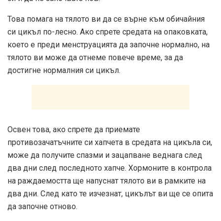
Това помага на тялото ви да се върне към обичайния
си цикъл по-лесно. Ако спрете средата на опаковката,
което е преди менструацията да започне нормално, на
тялото ви може да отнеме повече време, за да
достигне нормалния си цикъл.
Освен това, ако спрете да приемате
противозачатъчните си хапчета в средата на цикъла си,
може да получите спазми и зацапване веднага след
два дни след последното хапче. Хормоните в контрола
на раждаемостта ще напуснат тялото ви в рамките на
два дни. След като те изчезнат, цикълът ви ще се опита
да започне отново.