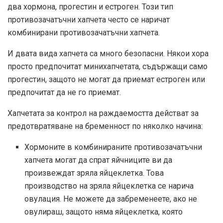
два хормона, прогестин и естроген. Този тип
противозачатъчни хапчета често се наричат ​​
комбинирани противозачатъчни хапчета.
И двата вида хапчета са много безопасни. Някои хора
просто предпочитат минихапчетата, съдържащи само
прогестин, защото не могат да приемат естроген или
предпочитат да не го приемат.
Хапчетата за контрол на раждаемостта действат за
предотвратяване на бременност по няколко начина:
Хормоните в комбинираните противозачатъчни
хапчета могат да спрат яйчниците ви да
произвеждат зряла яйцеклетка. Това
производство на зряла яйцеклетка се нарича
овулация. Не можете да забременеете, ако не
овулираш, защото няма яйцеклетка, която