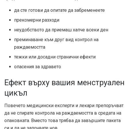
да сте готови да опитате да забременеете
прекомерни разходи
неудобството да приемаш хапче всеки ден
преминаване към друг вид контрол на
раждаемостта
тежки или досадни странични ефекти
опасения за здравето
Ефект върху вашия менструален
цикъл
Повечето медицински експерти и лекари препоръчват
да не спирате контрола на раждаемостта в средата на
опаковката. Вместо това трябва да завършите пакета
си и да не започвате нов.