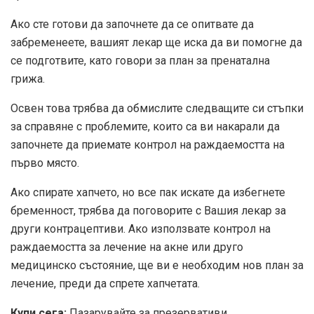
Ако сте готови да започнете да се опитвате да
забременеете, вашият лекар ще иска да ви помогне да
се подготвите, като говори за план за пренатална
грижа.
Освен това трябва да обмислите следващите си стъпки
за справяне с проблемите, които са ви накарали да
започнете да приемате контрол на раждаемостта на
първо място.
Ако спирате хапчето, но все пак искате да избегнете
бременност, трябва да поговорите с Вашия лекар за
други контрацептиви. Ако използвате контрол на
раждаемостта за лечение на акне или друго
медицинско състояние, ще ви е необходим нов план за
лечение, преди да спрете хапчетата.
Купи сега:
Пазарувайте за
презервативи.