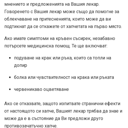
мнението и предложенията на Вашия лекар.
Говоренето с Вашия лекар може също да помогне за
облекчаване на притесненията, които може да ви
подтикнат да се откажете от хапчетата на първо място.
Ако имате симптоми на кръвен съсирек, незабавно
потърсете медицинска помощ. Те ще включват:
подуване на крак или ръка, които са топли на
допир
болка или чувствителност на крака или ръката
червеникаво оцветяване
Ако се отказвате, защото изпитвате странични ефекти
от настоящото си хапче, Вашият лекар трябва да знае и
може да е в състояние да Ви предложи друго
противозачатъчно хапче.