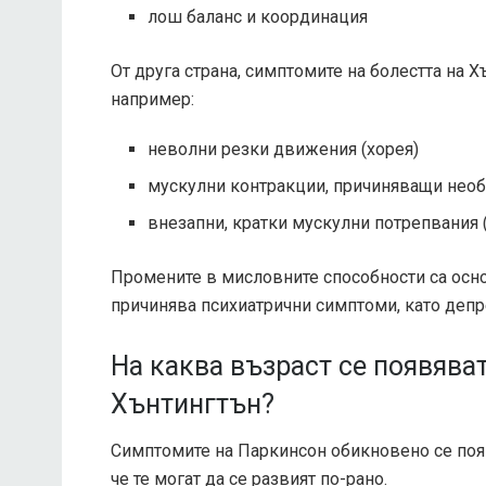
лош баланс и координация
От друга страна, симптомите на болестта на 
например:
неволни резки движения (хорея)
мускулни контракции, причиняващи необ
внезапни, кратки мускулни потрепвания 
Промените в мисловните способности са осно
причинява психиатрични симптоми, като депре
На каква възраст се появява
Хънтингтън?
Симптомите на Паркинсон обикновено се поя
че те могат да се развият по-рано.