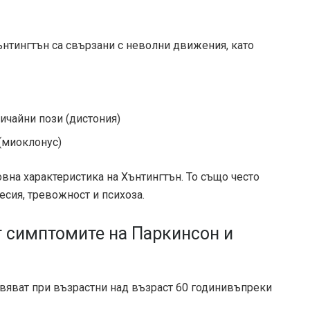
Хънтингтън са свързани с неволни движения, като
ичайни пози (дистония)
(миоклонус)
вна характеристика на Хънтингтън. То също
често
сия, тревожност и психоза.
т симптомите на Паркинсон и
вяват при възрастни над
възраст 60 години
въпреки