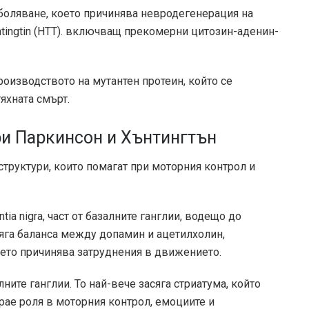
аболяване, което причинява невродегенерация на
ingtin (HTT).
включващ
прекомерни цитозин-аденин-
роизводството на мутантен протеин, който се
яхната смърт.
ри Паркинсон и Хънтингтън
структури, които помагат при моторния контрол и
ia nigra, част от базалните ганглии,
водещо до
яга баланса между допамин и ацетилхолин,
ето причинява затруднения в движението.
лните ганглии. То
най-вече
засяга стриатума, който
рае роля в моторния контрол, емоциите и