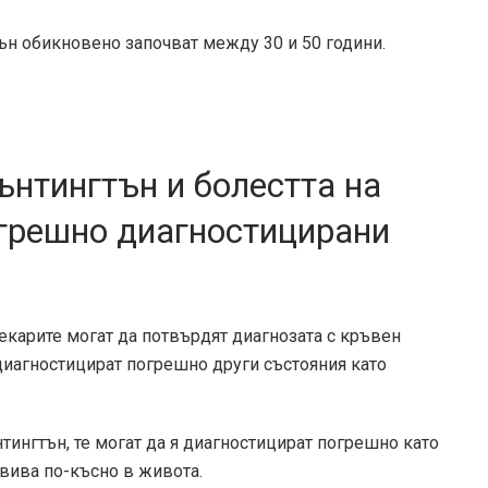
гтън обикновено започват между
30 и 50 години
.
ънтингтън и болестта на
грешно диагностицирани
лекарите могат да потвърдят диагнозата с кръвен
 диагностицират погрешно други състояния като
нтингтън, те могат да я диагностицират погрешно като
звива по-късно в живота.