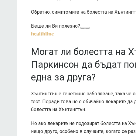
Обратно, симптомите на болестта на Хънтин
Беше ли Ви полезно?
Могат ли болестта на Х
Паркинсон да бъдат по
една за друга?
Хънтингтън е генетично заболяване, така че 
тест. Поради това не е обичайно лекарите да
болестта на Хънтингтън.
Но ако лекарите не подозират болестта на Хъ
нещо друго,
особено
в случаите, когато се ра