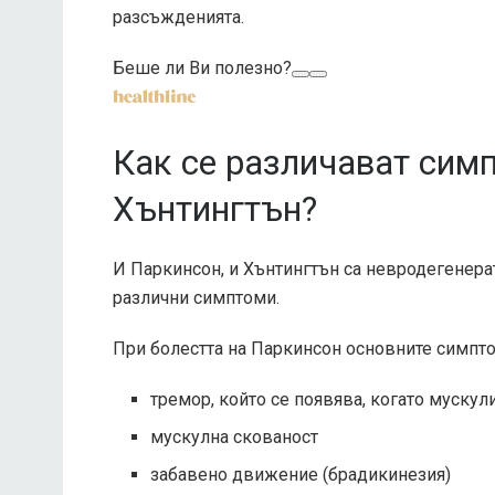
разсъжденията.
Беше ли Ви полезно?
Как се различават сим
Хънтингтън?
И Паркинсон, и Хънтингтън са невродегенерат
различни симптоми.
При болестта на Паркинсон основните симпто
тремор, който се появява, когато мускули
мускулна скованост
забавено движение (брадикинезия)