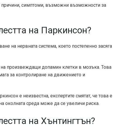
те причини, симптоми, възможни възможности за
лестта на Паркинсон?
ане на нервната система, което постепенно засяга
та на произвеждащи допамин клетки в мозъка. Това
мага за контролиране на движението и
ркинсон е неизвестна, експертите смятат, че това е
на околната среда
може да се увеличи
риска.
лестта на Хънтингтън?