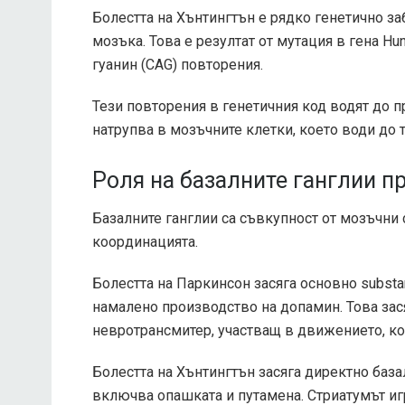
Болестта на Хънтингтън е рядко генетично з
мозъка. Това е резултат от мутация в гена Hunt
гуанин (CAG) повторения.
Тези повторения в генетичния код водят до п
натрупва в мозъчните клетки, което води до т
Роля на базалните ганглии п
Базалните ганглии са съвкупност от мозъчни 
координацията.
Болестта на Паркинсон засяга основно substant
намалено производство на допамин. Това зас
невротрансмитер, участващ в движението, ко
Болестта на Хънтингтън засяга директно база
включва опашката и путамена. Стриатумът иг