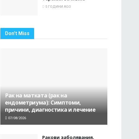
5 ГОДИНИ AGO
Don't Miss
Рак на матката (рак на
ендометриума): Симптоми,
причини, диагностика и лечение
07/08/2026
Ракови заболявания,