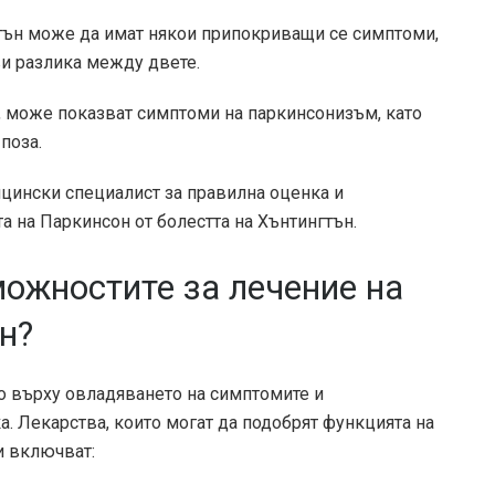
гтън може да имат някои припокриващи се симптоми,
и разлика между двете.
,
може
показват симптоми на паркинсонизъм, като
поза.
цински специалист за правилна оценка и
та на Паркинсон от болестта на Хънтингтън.
можностите за лечение на
н?
о върху овладяването на симптомите и
. Лекарства, които могат да подобрят функцията на
и
включват
: