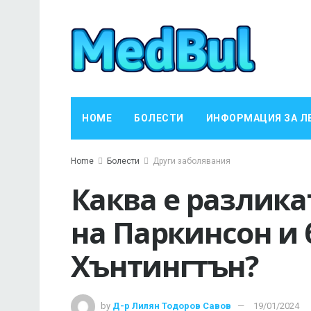
HOME
БОЛЕСТИ
ИНФОРМАЦИЯ ЗА Л
Home
Болести
Други заболявания
Каква е разлика
на Паркинсон и 
Хънтингтън?
by
Д-р Лилян Тодоров Савов
19/01/2024