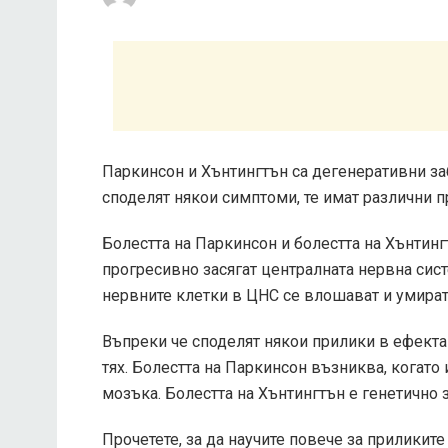
Паркинсон и Хънтингтън са дегенеративни за
споделят някои симптоми, те имат различни п
Болестта на Паркинсон и болестта на Хънтин
прогресивно засягат централната нервна сист
нервните клетки в ЦНС се влошават и умират
Въпреки че споделят някои прилики в ефект
тях. Болестта на Паркинсон възниква, когат
мозъка. Болестта на Хънтингтън е генетично 
Прочетете, за да научите повече за приликит