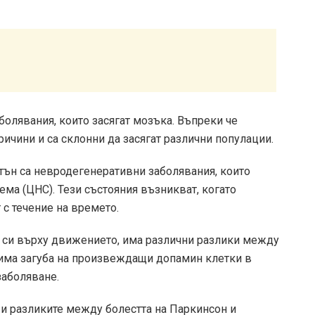
болявания, които засягат мозъка. Въпреки че
ричини и са склонни да засягат различни популации.
гтън са невродегенеративни заболявания, които
ема (ЦНС). Тези състояния възникват, когато
 с течение на времето.
а си върху движението, има различни разлики между
о има загуба на произвеждащи допамин клетки в
заболяване.
е и разликите между болестта на Паркинсон и