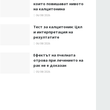
които повишават нивото
на калцитонина
06/08/2026
Тест за калцитонин: Цел
и интерпретация на
резултатите
06/08/2026
Ефектът на пчелната
отрова при лечението на
рак не е доказан
05/08/2026