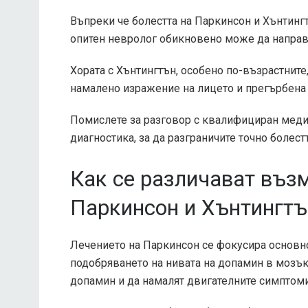
Въпреки че болестта на Паркинсон и Хънтин
опитен невролог обикновено може да направ
Хората с Хънтингтън, особено по-възрастните
намалено изражение на лицето и прегърбена 
Помислете за разговор с квалифициран меди
диагностика, за да разграничите точно болест
Как се различават въз
Паркинсон и Хънтингтъ
Лечението на Паркинсон се фокусира основн
подобряването на нивата на допамин в мозъка
допамин и да намалят двигателните симптом