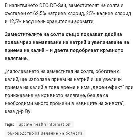
В изпитването DECIDE-Salt, заместителят на солта е
съставен от 62,5% натриев хлорид, 25% калиев хлорид
и 12,5% изсушени хранителни аромати.
Заместителите на солта също показват двойна
полза чрез намаляване на натрий и увеличаване на
приема на калий – и двете подобряват кръвното
налягане.
„Използването на заместител на солта, обогатен с
калий, ще използва прием на натрий и ще увеличи
приема на калий в това време и има „двоен ефект“ при
понижаване на кръвното налягане, без да са
необходими много промени в навиците на живота“,
каза д-р Ву.
Tags:
update health information
ръководство за лечение на болести