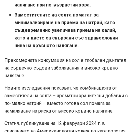
налягане при по-възрастни хора.
Заместителите на солта помагат за
минимализиране на приема на натрий, като
същевременно увеличава приема на калий,
като и двете са свързани със здравословни
нива на кръвното налягане.
Прекомерната консумация на сол е глобален двигател
на сърдечно-съдови заболявания и високо кръвно
налягане.
Новите изследвания показват, че комбинацията от
заместители на солта – ароматни хранителни добавки с
по-малко натрий – вместо готова сол помага за
намаляване на риска от високо кръвно налягане.
Статия, публикувана на 12 февруари 2024 г. в
списанието на Американология колеж по кардиология,