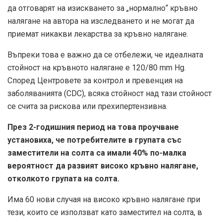
да отговарят на изискването за „нормално“ кръвно
налягане на автора на изследването и не могат да
приемат никакви лекарства за кръвно налягане.
Въпреки това е важно да се отбележи, че идеалната
стойност на кръвното налягане е 120/80 mm Hg.
Според Центровете за контрол и превенция на
заболяванията (CDC), всяка стойност над тази стойност
се счита за рискова или прехипертензивна.
През 2-годишния период на това проучване
установиха, че потребителите в групата със
заместители на солта са имали 40% по-малка
вероятност да развият високо кръвно налягане,
отколкото групата на солта.
Има 60 нови случая на високо кръвно налягане при
тези, които се използват като заместител на солта, в