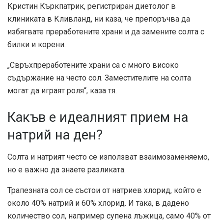
Кристин Къркпатрик, регистриран диетолог в
клиниката в Кливланд, ни каза, че препоръчва да
избягвате преработените храни и да замените солта с
билки и корени.
„Свръхпреработените храни са с много високо
съдържание на често сол. Заместителите на солта
могат да играят роля“, каза тя.
Какъв е идеалният прием на
натрий на ден?
Солта и натрият често се използват взаимозаменяемо,
но е важно да знаете разликата.
Трапезната сол се състои от натриев хлорид, който е
около 40% натрий и 60% хлорид. И така, в дадено
количество сол, например супена лъжица, само 40% от