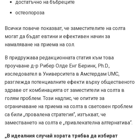
достатъчно на бъбреците
остеопороза
Всички повече показват, че заместителите на солта
могат да бъдат евтини и ефективен начин за
намаляване на приема на сол.
В придружава редакционната статия към това
проучване д-р Рибер Олде Енг Беринк, Ph.D.,
изследовател в Университета в Амстердам UMC,
разглежда потенциалните ефекти върху общественото
здраве от комбинацията от заместители на солта в
голям проблем. Този надпис, че опитите за
ограничаване на приема на солта в световен проблем
са били „провалена стратегия“, изтъкват, че
заместването на солта е „привлекателна алтернатива“.
„В идеалния случай хората трябва да избират