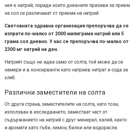
нея е натрий, поради които дневните призиви за прием
на сол се различават от приема на натрий.
Световната здравна организация препоръчва да се
изпрати по-малко от 2000 милиграма натрий или 5
грама сол дневно. У нас се препоръчва по-малко от
2300 мг натрий на ден.
Натрият също не идва само от солта, той може да се
намери и в консерванти като натриев нитрат и сода за
хляб.
Различни заместители на солта
От друга страна, заместителите на солта, като този,
използван в изследването, заместват част от
съдържанието на натрий с друг минерал, калий, както
и аромати като гъби, лимон, билки или водорасли.