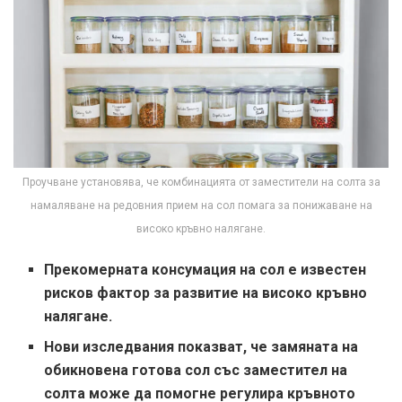
Проучване установява, че комбинацията от заместители на солта за
намаляване на редовния прием на сол помага за понижаване на
високо кръвно налягане.
Прекомерната консумация на сол е известен
рисков фактор за развитие на високо кръвно
налягане.
Нови изследвания показват, че замяната на
обикновена готова сол със заместител на
солта може да помогне
регулира кръвното