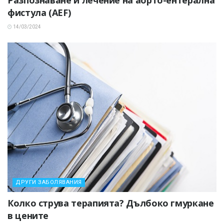
фистула (AEF)
14/03/2024
ДРУГИ ЗАБОЛЯВАНИЯ
Колко струва терапията? Дълбоко гмуркане
в цените