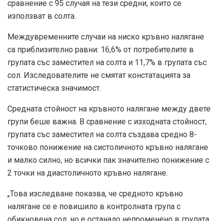
сравнение с 95 случая на тези средни, които се
използват в солта.
Междувременните случаи на ниско кръвно налягане
са приблизително равни: 16,6% от потребителите в
групата със заместител на солта и 11,7% в групата със
сол. Изследователите не смятат констатацията за
статистическа значимост.
Средната стойност на кръвното налягане между двете
групи беше важна. В сравнение с изходната стойност,
групата със заместител на солта създава средно 8-
точково понижение на систоличното кръвно налягане
и малко силно, но всички пак значително понижение с
2 точки на диастоличното кръвно налягане.
„Това изследване показва, че средното кръвно
налягане се е повишило в контролната група с
обикновена сол, но е останало непроменено в групата