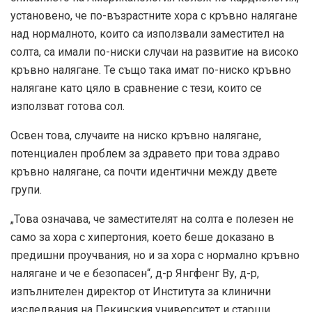
установено, че по-възрастните хора с кръвно налягане
над нормалното, които са използвали заместител на
солта, са имали по-ниски случаи на развитие на високо
кръвно налягане. Те също така имат по-ниско кръвно
налягане като цяло в сравнение с тези, които се
използват готова сол.
Освен това, случаите на ниско кръвно налягане,
потенциален проблем за здравето при това здраво
кръвно налягане, са почти идентични между двете
групи.
„Това означава, че заместителят на солта е полезен не
само за хора с хипертония, което беше доказано в
предишни проучвания, но и за хора с нормално кръвно
налягане и че е безопасен“, д-р Янгфенг Ву, д-р,
изпълнителен директор от Института за клинични
изследвания на Пекинския университет и старши