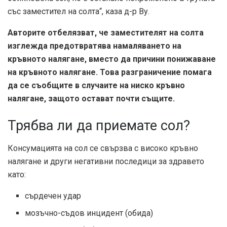
със заместител на солта“, каза д-р Ву.
Авторите отбелязват, че заместителят на солта
изглежда предотвратява намаляването на
кръвното налягане, вместо да причини понижаване
на кръвното налягане. Това разграничение помага
да се съобщите в случаите на ниско кръвно
налягане, защото остават почти същите.
Трябва ли да приемате сол?
Консумацията на сол се свързва с високо кръвно
налягане и други негативни последици за здравето
като:
сърдечен удар
мозъчно-съдов инцидент (обида)