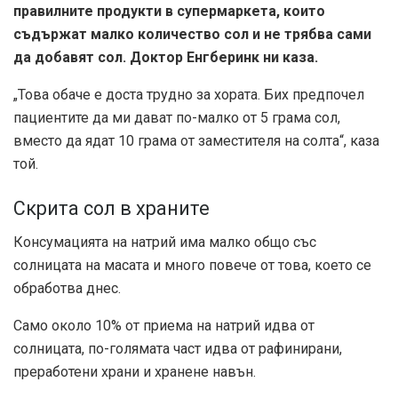
правилните продукти в супермаркета, които
съдържат малко количество сол и не трябва сами
да добавят сол. Доктор Енгберинк ни каза.
„Това обаче е доста трудно за хората. Бих предпочел
пациентите да ми дават по-малко от 5 грама сол,
вместо да ядат 10 грама от заместителя на солта“, каза
той.
Скрита сол в храните
Консумацията на натрий има малко общо със
солницата на масата и много повече от това, което се
обработва днес.
Само около 10% от приема на натрий идва от
солницата, по-голямата част идва от рафинирани,
преработени храни и хранене навън.