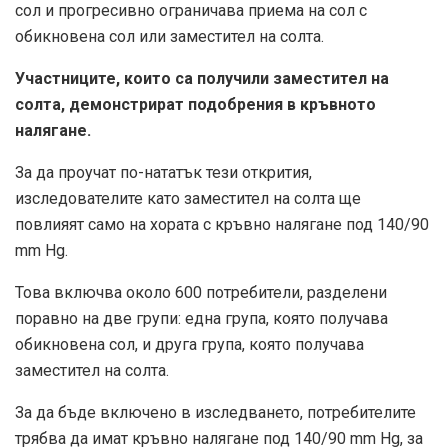
сол и прогресивно ограничава приема на сол с
обикновена сол или заместител на солта.
Участниците, които са получили заместител на
солта, демонстрират подобрения в кръвното
налягане.
За да проучат по-нататък тези открития,
изследователите като заместител на солта ще
повлияят само на хората с кръвно налягане под 140/90
mm Hg.
Това включва около 600 потребители, разделени
поравно на две групи: една група, която получава
обикновена сол, и друга група, която получава
заместител на солта.
За да бъде включено в изследването, потребителите
трябва да имат кръвно налягане под 140/90 mm Hg, за