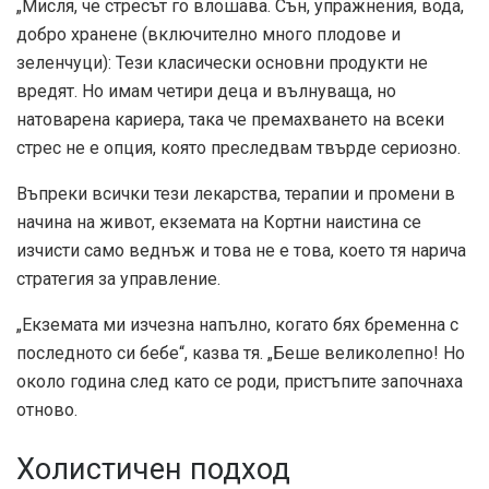
„Мисля, че стресът го влошава. Сън, упражнения, вода,
добро хранене (включително много плодове и
зеленчуци): Тези класически основни продукти не
вредят. Но имам четири деца и вълнуваща, но
натоварена кариера, така че премахването на всеки
стрес не е опция, която преследвам твърде сериозно.
Въпреки всички тези лекарства, терапии и промени в
начина на живот, екземата на Кортни наистина се
изчисти само веднъж и това не е това, което тя нарича
стратегия за управление.
„Екземата ми изчезна напълно, когато бях бременна с
последното си бебе“, казва тя. „Беше великолепно! Но
около година след като се роди, пристъпите започнаха
отново.
Холистичен подход