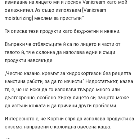
измиване на лицето ми и лосион Vanicream като мой
овлажнител. Аз също използвам [Vanicream
moisturizing] мехлем за пристъпи.“
Тя описва тези продукти като бюджетни и нежни.
Въпреки че отблясъците й са по лицето и части от
тялото й, тя е склонна да използва едни и същи
продукти навсякъде.
„Честно казано, кремът за хидрокортизон без рецепта
наистина работи, за да го изчисти.“ Недостатъкът, казва
тя, е, че не иска да го използва твърде много или
дългосрочно, особено върху лицето си, защото може
да изтъни кожата и да причини други проблеми.
Интересното е, че Кортни спря да използва продукти за
екзема, направени с колоидна овесена каша.