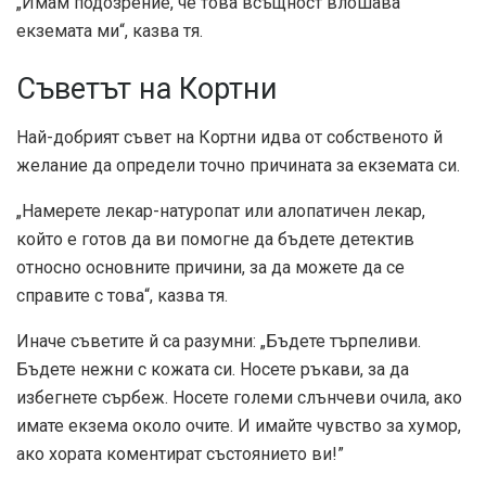
„Имам подозрение, че това всъщност влошава
екземата ми“, казва тя.
Съветът на Кортни
Най-добрият съвет на Кортни идва от собственото й
желание да определи точно причината за екземата си.
„Намерете лекар-натуропат или алопатичен лекар,
който е готов да ви помогне да бъдете детектив
относно основните причини, за да можете да се
справите с това“, казва тя.
Иначе съветите й са разумни: „Бъдете търпеливи.
Бъдете нежни с кожата си. Носете ръкави, за да
избегнете сърбеж. Носете големи слънчеви очила, ако
имате екзема около очите. И имайте чувство за хумор,
ако хората коментират състоянието ви!”