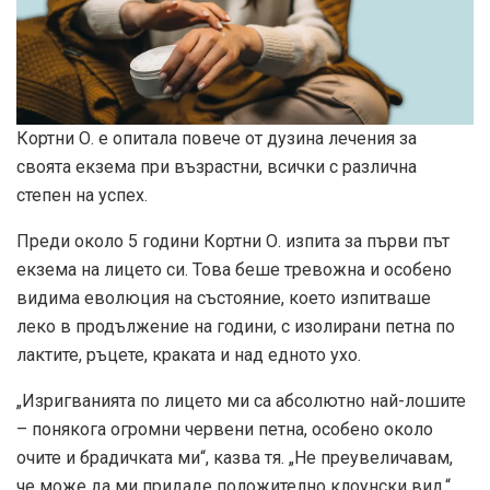
Кортни О. е опитала повече от дузина лечения за
своята екзема при възрастни, всички с различна
степен на успех.
Преди около 5 години Кортни О. изпита за първи път
екзема на лицето си. Това беше тревожна и особено
видима еволюция на състояние, което изпитваше
леко в продължение на години, с изолирани петна по
лактите, ръцете, краката и над едното ухо.
„Изригванията по лицето ми са абсолютно най-лошите
– понякога огромни червени петна, особено около
очите и брадичката ми“, казва тя. „Не преувеличавам,
че може да ми придаде положително клоунски вид.“