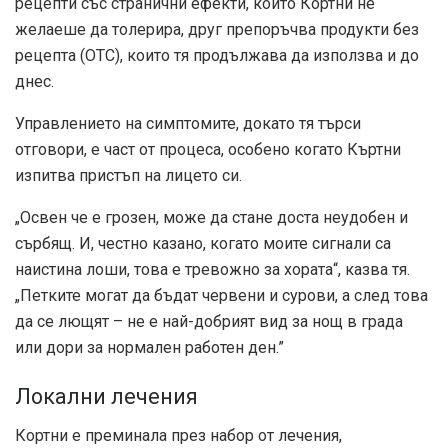
рецепти със странични ефекти, които Кортни не
желаеше да толерира, друг препоръчва продукти без
рецепта (OTC), които тя продължава да използва и до
днес.
Управлението на симптомите, докато тя търси
отговори, е част от процеса, особено когато Къртни
изпитва пристъп на лицето си.
„Освен че е грозен, може да стане доста неудобен и
сърбящ. И, честно казано, когато моите сигнали са
наистина лоши, това е тревожно за хората“, казва тя.
„Петките могат да бъдат червени и сурови, а след това
да се лющят – не е най-добрият вид за нощ в града
или дори за нормален работен ден.”
Локални лечения
Кортни е преминала през набор от лечения,