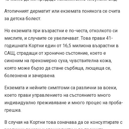
Атопичният дерматит или екземата понякога се счита
за детска болест.
Но екземата при възрастни е по-честа, отколкото си
мислите, и случаите се увеличават. Това прави 41-
годишната Кортни един от 16,5 милиона възрастни в
САЩ, страдащи от хронично състояние, което е
синоним на прекомерно суха, чувствителна кожа,
която може бързо да стане сърбяща, лющеща се,
болезнена и зачервена.
Екземата и нейните симптоми са различни за всеки,
което прави управлението на състоянието много
индивидуално преживяване и много процес на проба-
грешка.
В случая на Кортни това означава да се консултирате с