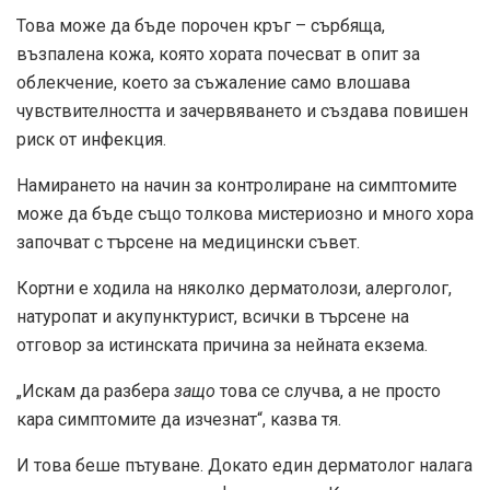
Това може да бъде порочен кръг – сърбяща,
възпалена кожа, която хората почесват в опит за
облекчение, което за съжаление само влошава
чувствителността и зачервяването и създава повишен
риск от инфекция.
Намирането на начин за контролиране на симптомите
може да бъде също толкова мистериозно и много хора
започват с търсене на медицински съвет.
Кортни е ходила на няколко дерматолози, алерголог,
натуропат и акупунктурист, всички в търсене на
отговор за истинската причина за нейната екзема.
„Искам да разбера
защо
това се случва, а не просто
кара симптомите да изчезнат“, казва тя.
И това беше пътуване. Докато един дерматолог налага