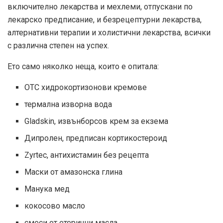
включително лекарства и мехлеми, отпускани по
лекарско предписание, и безрецептурни лекарства,
алтернативни терапии и холистични лекарства, всички
с различна степен на успех.
Ето само няколко неща, които е опитала:
OTC хидрокортизонови кремове
термална изворна вода
Gladskin, извънборсов крем за екзема
Дипролен, предписан кортикостероид
Zyrtec, антихистамин без рецепта
Маски от амазонска глина
Манука мед
кокосово масло
смеси от етерични масла