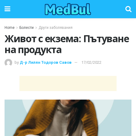
Home
Болести
Други заболявания
Живот с екзема: Пътуване
на продукта
by
Д-р Лилян Тодоров Савов
17/02/2022