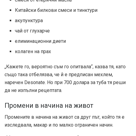
Китайски билкови смеси и тинктури
акупунктура
чай от глухарче
елиминационни диети
колаген на прах
„Кажете го, вероятно съм го опитвала“, казва тя, като
също така отбелязва, че й е предписан мехлем,
наречен Desonate. Но при 700 долара за туба тя реши
да не изпълни рецептата.
Промени в начина на живот
Промените в начина на живот са друг път, който тя е
изследвала, макар и по малко ограничен начин.