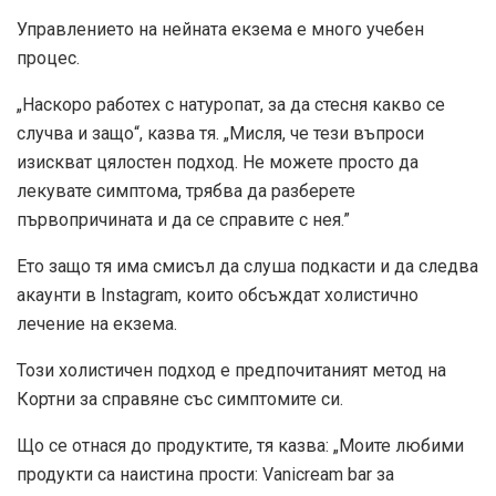
Управлението на нейната екзема е много учебен
процес.
„Наскоро работех с натуропат, за да стесня какво се
случва и защо“, казва тя. „Мисля, че тези въпроси
изискват цялостен подход. Не можете просто да
лекувате симптома, трябва да разберете
първопричината и да се справите с нея.”
Ето защо тя има смисъл да слуша подкасти и да следва
акаунти в Instagram, които обсъждат холистично
лечение на екзема.
Този холистичен подход е предпочитаният метод на
Кортни за справяне със симптомите си.
Що се отнася до продуктите, тя казва: „Моите любими
продукти са наистина прости: Vanicream bar за