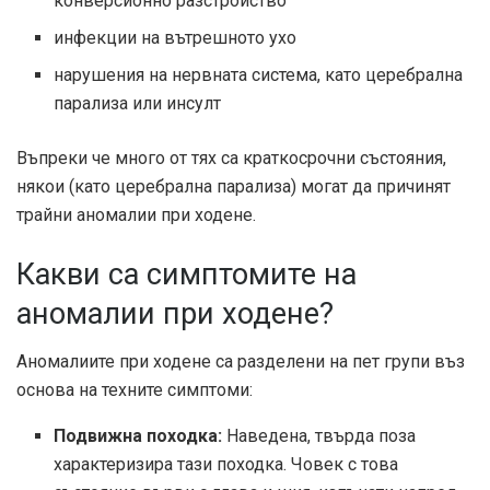
конверсионно разстройство
инфекции на вътрешното ухо
нарушения на нервната система, като церебрална
парализа или инсулт
Въпреки че много от тях са краткосрочни състояния,
някои (като церебрална парализа) могат да причинят
трайни аномалии при ходене.
Какви са симптомите на
аномалии при ходене?
Аномалиите при ходене са разделени на пет групи въз
основа на техните симптоми:
Подвижна походка:
Наведена, твърда поза
характеризира тази походка. Човек с това