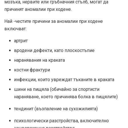
мозъка, нервите или гръбначния стълб, могат да
причинят аномалии при ходене.
Най -честите причини за аномалии при ходене
включват:
артрит
вродени дефекти, като плоскостъпие
наранявания на краката
костни фрактури
инфекции, които увреждат тъканите в краката
шини на пищяла (обичайно за спортисти
нараняване, което причинява болка в пищялите)
тендинит (възпаление на сухожилията)
психологически разстройства, включително