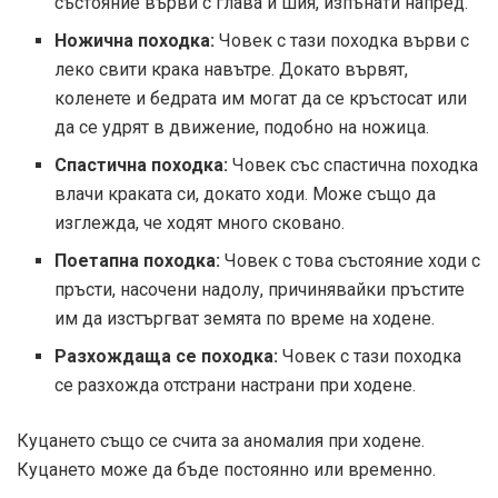
състояние върви с глава и шия, изпънати напред.
Ножична походка:
Човек с тази походка върви с
леко свити крака навътре. Докато вървят,
коленете и бедрата им могат да се кръстосат или
да се удрят в движение, подобно на ножица.
Спастична походка:
Човек със спастична походка
влачи краката си, докато ходи. Може също да
изглежда, че ходят много сковано.
Поетапна походка:
Човек с това състояние ходи с
пръсти, насочени надолу, причинявайки пръстите
им да изстъргват земята по време на ходене.
Разхождаща се походка:
Човек с тази походка
се разхожда отстрани настрани при ходене.
Куцането също се счита за аномалия при ходене.
Куцането може да бъде постоянно или временно.