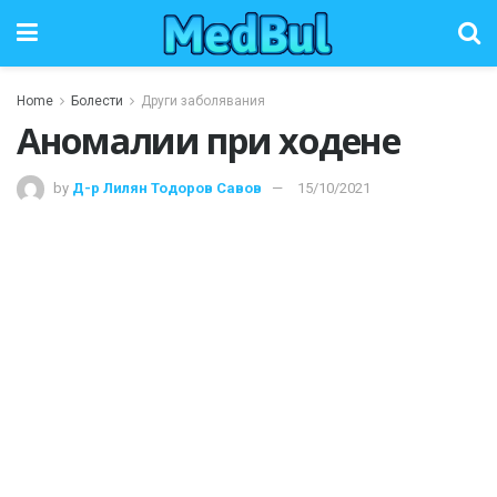
Home
Болести
Други заболявания
Аномалии при ходене
by
Д-р Лилян Тодоров Савов
15/10/2021