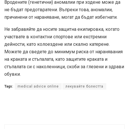
Вродените (генетични) аномалии при ходене може да
не бъдат предотвратени. Въпреки това, аномалии,
причинени от нараняване, могат да бъдат избегнати.
Не забравяйте да носите защитна екипировка, когато
участвате в контактни спортове или екстремни
дейности, като колоездене или скално катерене.
Можете да сведете до минимум риска от наранявания
на краката и стъпалата, като защитите краката и
стъпалата си с наколенници, скоби за глезени и здрави
обувки.
Tags:
medical advice online
лекувайте болестта