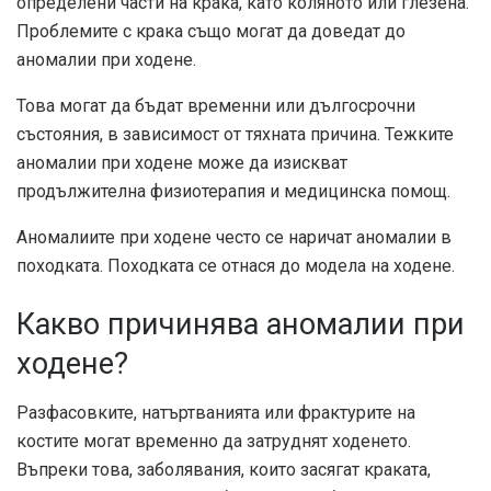
определени части на крака, като коляното или глезена.
Проблемите с крака също могат да доведат до
аномалии при ходене.
Това могат да бъдат временни или дългосрочни
състояния, в зависимост от тяхната причина. Тежките
аномалии при ходене може да изискват
продължителна физиотерапия и медицинска помощ.
Аномалиите при ходене често се наричат ​​аномалии в
походката. Походката се отнася до модела на ходене.
Какво причинява аномалии при
ходене?
Разфасовките, натъртванията или фрактурите на
костите могат временно да затруднят ходенето.
Въпреки това, заболявания, които засягат краката,