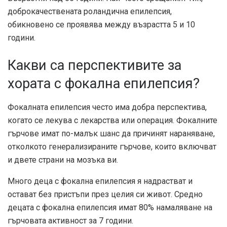
доброкачествената роландична епилепсия,
обикновено се проявява между възрастта
5 и 10
години
.
Какви са перспективите за
хората с фокална епилепсия?
Фокалната епилепсия често има добра перспектива,
когато се лекува с лекарства или операция. Фокалните
гърчове имат по-малък шанс да причинят нараняване,
отколкото генерализираните гърчове, които включват
и двете страни на мозъка ви.
Много деца с фокална епилепсия я надрастват и
остават без пристъпи през целия си живот. Средно
децата с фокална епилепсия имат
80%
намаляване на
гърчовата активност за 7 години.