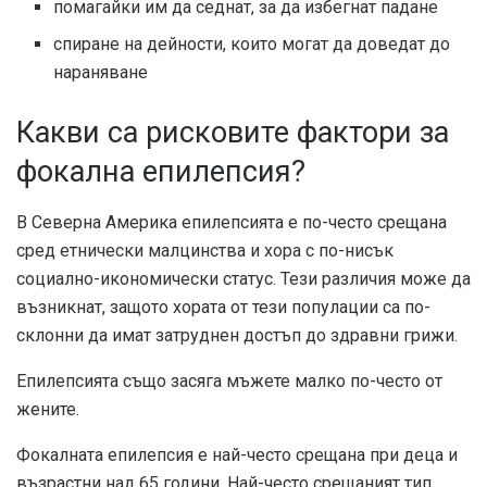
помагайки им да седнат, за да избегнат падане
спиране на дейности, които могат да доведат до
нараняване
Какви са рисковите фактори за
фокална епилепсия?
В Северна Америка епилепсията е по-често срещана
сред
етнически малцинства
и хора с по-нисък
социално-икономически статус. Тези различия може да
възникнат, защото хората от тези популации са по-
склонни да имат затруднен достъп до здравни грижи.
Епилепсията също засяга мъжете малко по-често от
жените.
Фокалната епилепсия е най-често срещана при деца и
възрастни над 65 години. Най-често срещаният тип,