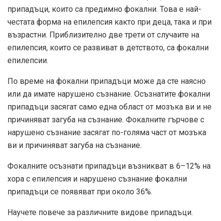
припадъци, които са предимно фокални. Това е най-
честата форма на епилепсия както при деца, така и при
възрастни. Приблизително
две трети
от случаите на
епилепсия, които се развиват в детството, са фокални
епилепсии.
По време на фокални припадъци може да сте наясно
или да имате нарушено съзнание. Осъзнатите фокални
припадъци засягат само една област от мозъка ви и не
причиняват загуба на съзнание. Фокалните гърчове с
нарушено съзнание засягат по-голяма част от мозъка
ви и причиняват загуба на съзнание.
Фокалните осъзнати припадъци възникват в
6–12%
на
хора с епилепсия и нарушено съзнание фокални
припадъци се появяват при около
36%
.
Научете повече за различните видове припадъци.