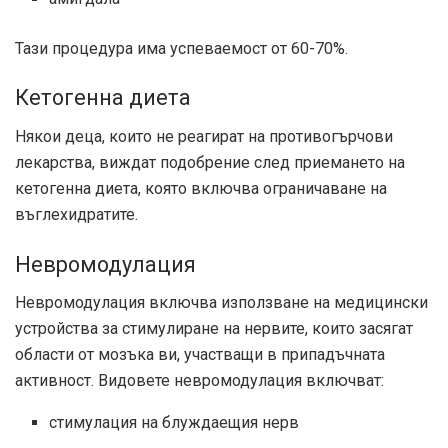
Тази процедура има успеваемост от 60-70%.
Кетогенна диета
Някои деца, които не реагират на противогърчови
лекарства, виждат подобрение след приемането на
кетогенна диета, която включва ограничаване на
въглехидратите.
Невромодулация
Невромодулация
включва използване на медицински
устройства за стимулиране на нервите, които засягат
области от мозъка ви, участващи в припадъчната
активност. Видовете невромодулация включват:
стимулация на блуждаещия нерв