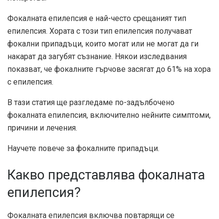
Фокалната епилепсия е най-често срещаният тип
епилепсия. Хората с този тип епилепсия получават
фокални припадъци, които могат или не могат да ги
накарат да загубят съзнание. Някои изследвания
показват, че фокалните гърчове засягат до
61%
на хора
с епилепсия.
В тази статия ще разгледаме по-задълбочено
фокалната епилепсия, включително нейните симптоми,
причини и лечения.
Научете повече за фокалните припадъци.
Какво представлява фокалната
епилепсия?
Фокалната епилепсия включва повтарящи се