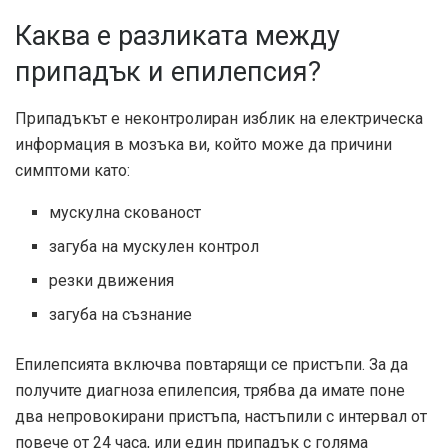
Каква е разликата между
припадък и епилепсия?
Припадъкът е неконтролиран изблик на електрическа
информация в мозъка ви, който може да причини
симптоми като:
мускулна скованост
загуба на мускулен контрол
резки движения
загуба на съзнание
Епилепсията включва повтарящи се пристъпи. За да
получите диагноза епилепсия, трябва да имате поне
два непровокирани пристъпа, настъпили с интервал от
повече от 24 часа, или един припадък с голяма