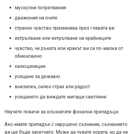
мускулни потрепвания
движения на очите
странно чувство преминава през главата ви
изтръпване или изтръпване на крайниците
чувство, че ръката или кракът ви са по-малки от
обикновено
халюцинации
усещане за дежавю
внезапен, силен страх или радост
усещането да виждате мигащи светлини
Научете повече за осъзнатите фокални припадъци.
Ако имате припадък с нарушено съзнание, съзнанието
ви ще бъде засегнато. Може да чувате хората, но да не