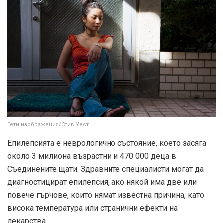
Гети изображения/Стив Уест
Епилепсията е неврологично състояние, което засяга
около
3 милиона
възрастни и 470 000 деца в
Съединените щати. Здравните специалисти могат да
диагностицират епилепсия, ако някой има
две или
повече
гърчове, които нямат известна причина, като
висока температура или странични ефекти на
лекарства.