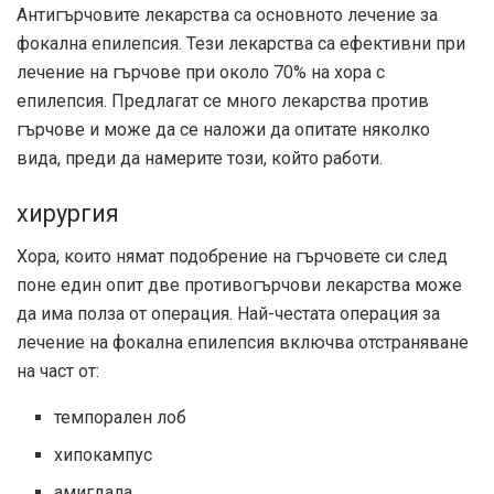
Антигърчовите лекарства са основното лечение за
фокална епилепсия. Тези лекарства са ефективни при
лечение на гърчове при около
70%
на хора с
епилепсия. Предлагат се много лекарства против
гърчове и може да се наложи да опитате няколко
вида, преди да намерите този, който работи.
хирургия
Хора, които нямат подобрение на гърчовете си след
поне един опит
две противогърчови лекарства
може
да има полза от операция. Най-честата операция за
лечение на фокална епилепсия включва отстраняване
на част от:
темпорален лоб
хипокампус
амигдала