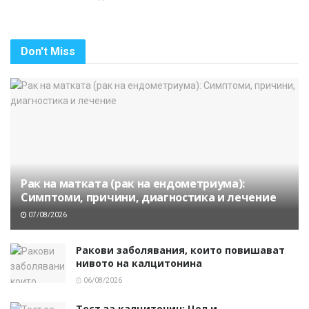
Don't Miss
Рак на матката (рак на ендометриума):
Симптоми, причини, диагностика и лечение
07/08/2026
Ракови заболявания, които повишават
нивото на калцитонина
06/08/2026
Тест за калцитонин: Цел и