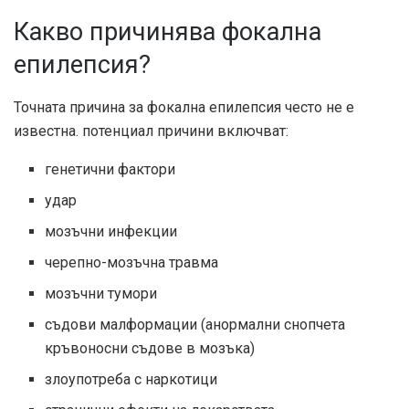
Какво причинява фокална
епилепсия?
Точната причина за фокална епилепсия често не е
известна. потенциал
причини
включват:
генетични фактори
удар
мозъчни инфекции
черепно-мозъчна травма
мозъчни тумори
съдови малформации (анормални снопчета
кръвоносни съдове в мозъка)
злоупотреба с наркотици