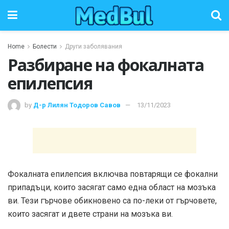
Home
Болести
Други заболявания
Разбиране на фокалната
епилепсия
by
Д-р Лилян Тодоров Савов
13/11/2023
Фокалната епилепсия включва повтарящи се фокални
припадъци, които засягат само една област на мозъка
ви. Тези гърчове обикновено са по-леки от гърчовете,
които засягат и двете страни на мозъка ви.