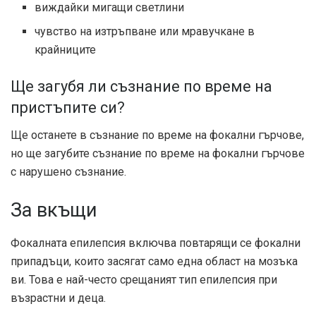
виждайки мигащи светлини
чувство на изтръпване или мравучкане в
крайниците
Ще загубя ли съзнание по време на
пристъпите си?
Ще останете в съзнание по време на фокални гърчове,
но ще загубите съзнание по време на фокални гърчове
с нарушено съзнание.
За вкъщи
Фокалната епилепсия включва повтарящи се фокални
припадъци, които засягат само една област на мозъка
ви. Това е най-често срещаният тип епилепсия при
възрастни и деца.