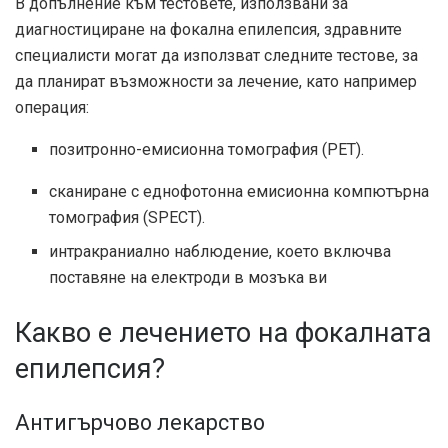
В допълнение към тестовете, използвани за
диагностициране на фокална епилепсия, здравните
специалисти могат да използват следните тестове, за
да планират възможности за лечение, като например
операция:
позитронно-емисионна томография (PET).
сканиране с еднофотонна емисионна компютърна
томография (SPECT).
интракраниално наблюдение, което включва
поставяне на електроди в мозъка ви
Какво е лечението на фокалната
епилепсия?
Антигърчово лекарство