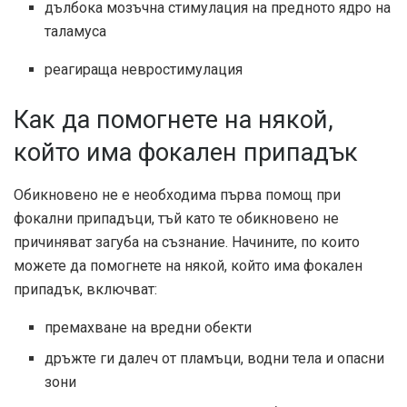
дълбока мозъчна стимулация на предното ядро ​​на
таламуса
реагираща невростимулация
Как да помогнете на някой,
който има фокален припадък
Обикновено не е необходима първа помощ при
фокални припадъци, тъй като те обикновено не
причиняват загуба на съзнание. Начините, по които
можете да помогнете на някой, който има фокален
припадък, включват:
премахване на вредни обекти
дръжте ги далеч от пламъци, водни тела и опасни
зони