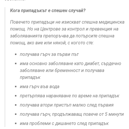
Кога припадъкът е спешен случай?
Повечето припадъци не изискват спешна медицинска
помощ. Но на
Центрове за контрол и превенция на
заболяванията
препоръчва да потърсите спешна
помощ, ако вие или някой, с когото сте:
получава гърч за първи път
има основно заболяване като диабет, сърдечно
заболяване или бременност и получава
припадък
има гърч във вода
претърпява нараняване по време на припадък
получава втори пристъп малко след първия
получава гърч, продължаващ повече от 5 минути
има проблеми с дишането след припадък