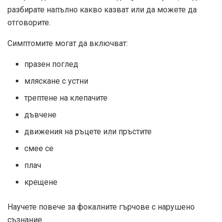
разбирате напълно какво казват или да можете да
отговорите.
Симптомите могат да включват:
празен поглед
мляскане с устни
трептене на клепачите
дъвчене
движения на ръцете или пръстите
смее се
плач
крещене
Научете повече за фокалните гърчове с нарушено
съзнание.