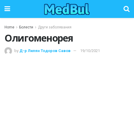
Home
Болести
Други заболявания
Олигоменорея
by
Д-р Лилян Тодоров Савов
19/10/2021