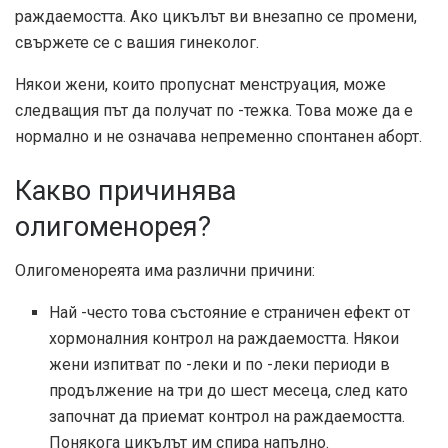
раждаемостта. Ако цикълът ви внезапно се промени,
свържете се с вашия гинеколог.
Някои жени, които пропуснат менструация, може
следващия път да получат по -тежка. Това може да е
нормално и не означава непременно спонтанен аборт.
Какво причинява
олигоменорея?
Олигоменореята има различни причини:
Най -често това състояние е страничен ефект от
хормоналния контрол на раждаемостта. Някои
жени изпитват по -леки и по -леки периоди в
продължение на три до шест месеца, след като
започнат да приемат контрол на раждаемостта.
Понякога цикълът им спира напълно.