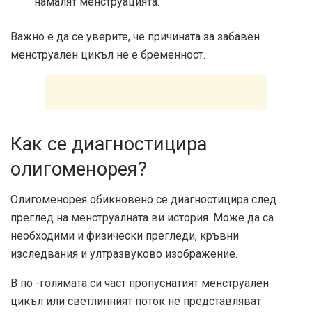
намалят менструацията.
Важно е да се уверите, че причината за забавен
менструален цикъл не е бременност.
Как се диагностицира
олигоменорея?
Олигоменорея обикновено се диагностицира след
преглед на менструалната ви история. Може да са
необходими и физически прегледи, кръвни
изследвания и ултразвуково изображение.
В по -голямата си част пропуснатият менструален
цикъл или светлинният поток не представляват