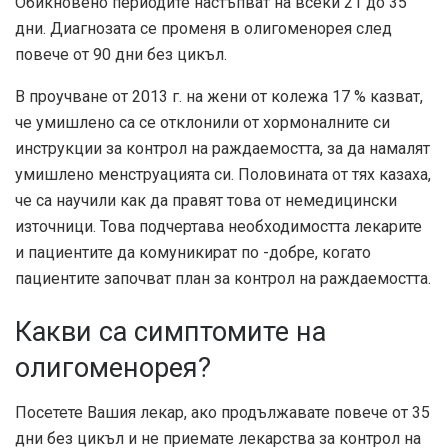
Обикновено периодите настъпват на всеки 21 до 35
дни. Диагнозата се променя в олигоменорея след
повече от 90 дни без цикъл.
В проучване от 2013 г. на жени от колежа 17 % казват,
че умишлено са се отклонили от хормоналните си
инструкции за контрол на раждаемостта, за да намалят
умишлено менструацията си. Половината от тях казаха,
че са научили как да правят това от немедицински
източници. Това подчертава необходимостта лекарите
и пациентите да комуникират по -добре, когато
пациентите започват план за контрол на раждаемостта.
Какви са симптомите на
олигоменорея?
Посетете Вашия лекар, ако продължавате повече от 35
дни без цикъл и не приемате лекарства за контрол на