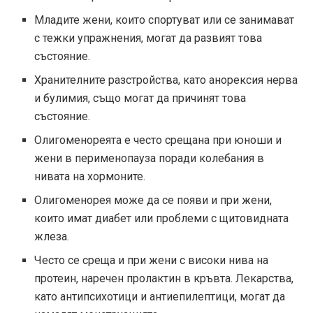
Младите жени, които спортуват или се занимават
с тежки упражнения, могат да развият това
състояние.
Хранителните разстройства, като анорексия нерва
и булимия, също могат да причинят това
състояние.
Олигоменореята е често срещана при юноши и
жени в перименопауза поради колебания в
нивата на хормоните.
Олигоменорея може да се появи и при жени,
които имат диабет или проблеми с щитовидната
жлеза.
Често се среща и при жени с високи нива на
протеин, наречен пролактин в кръвта. Лекарства,
като антипсихотици и антиепилептици, могат да