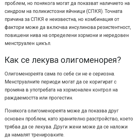
проблем, но понякога могат да показват наличието на
синдром на поликистозни яйчници (СПКЯ). Точната
причина за СПКЯ е неизвестна, но комбинация от
фактори може да включва инсулинова резистентност,
повишени нива на определени хормони и нередовен
менструален цикъл.
Как се лекува олигоменорея?
Олигоменореята сама по себе си не е сериозна.
Менструалните периоди могат да се коригират с
промяна в употребата на хормонален контрол на
раждаемостта или прогестин.
Понякога олигоменореята може да показва друг
основен проблем, като хранително разстройство, което
трябва да се лекува. Други жени може да се наложи
да намалят тренировките.