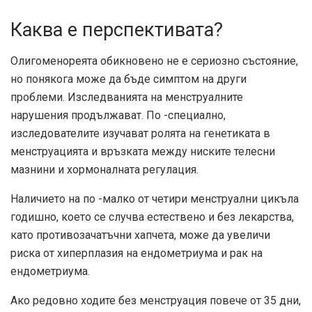
Каква е перспективата?
Олигоменореята обикновено не е сериозно състояние,
но понякога може да бъде симптом на други
проблеми. Изследванията на менструалните
нарушения продължават. По -специално,
изследователите изучават ролята на генетиката в
менструацията и връзката между ниските телесни
мазнини и хормоналната регулация.
Наличието на по -малко от четири менструални цикъла
годишно, което се случва естествено и без лекарства,
като противозачатъчни хапчета, може да увеличи
риска от хиперплазия на ендометриума и рак на
ендометриума.
Ако редовно ходите без менструация повече от 35 дни,