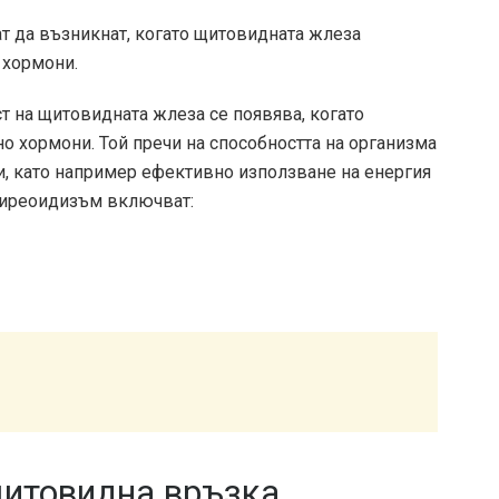
т да възникнат, когато щитовидната жлеза
 хормони.
 на щитовидната жлеза се появява, когато
 хормони. Той пречи на способността на организма
, като например ефективно използване на енергия
отиреоидизъм включват:
щитовидна връзка