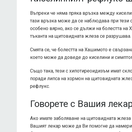
Въпреки че няма пряка връзка между кисели
тази връзка може да се наблюдава при тези 
особено вярно, ако се дължи на болестта на 
тъканта на щитовидната жлеза се разрушава.
Смята се, че болестта на Хашимото е свързан
което може да доведе до киселини и симпто
Също така, тези с хипотиреоидизъм имат скл
поради липса на хормон на щитовидната жлез
рефлукс.
Говорете с Вашия лека
Ако имате заболяване на щитовидната жлеза 
Вашият лекар може да Ви помогне да намерит