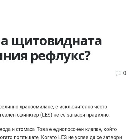
на щитовидната
нния рефлукс?
0
селинно храносмилане, е изключително често
геален сфинктер (LES) не се затваря правилно.
ода и стомаха. Това е еднопосочен клапан, който
огато поглъщате. Когато LES не успее да се затвори