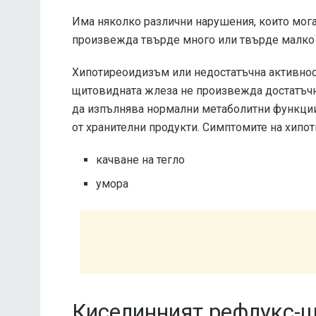
Има няколко различни нарушения, които мога
произвежда твърде много или твърде малко
Хипотиреоидизъм или недостатъчна активност
щитовидната жлеза не произвежда достатъчно
да изпълнява нормални метаболитни функции
от хранителни продукти. Симптомите на хип
качване на тегло
умора
Киселинният рефлукс-