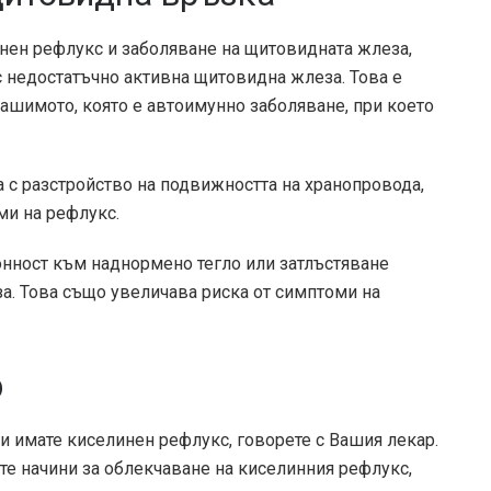
нен рефлукс и заболяване на щитовидната жлеза,
с недостатъчно активна щитовидна жлеза. Това е
Хашимото, която е автоимунно заболяване, при което
а с разстройство на подвижността на хранопровода,
ми на рефлукс.
онност към наднормено тегло или затлъстяване
а. Това също увеличава риска от симптоми на
р
и имате киселинен рефлукс, говорете с Вашия лекар.
е начини за облекчаване на киселинния рефлукс,