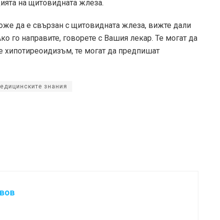
ията на щитовидната жлеза.
може да е свързан с щитовидната жлеза, вижте дали
о го направите, говорете с Вашия лекар. Те могат да
а е хипотиреоидизъм, те могат да предпишат
медицинските знания
авов