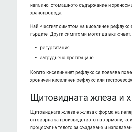
напълно, стомашното съдържание и храносмил
хранопровода.
Най -честият симптом на киселинен рефлукс е
гърдите. Други симптоми могат да включват:
регургитация
затруднено преглъщане
Когато киселинният рефлукс се появява повеч
хроничен киселинен рефлукс или гастроезофа
Щитовидната жлеза и 
Щитовидната жлеза е жлеза с форма на пепе
отговорна за производството на хормони, кои
процесът на тялото за създаване и използван