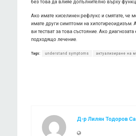
без това да влияе допълнително върху функц
Ако имате киселинен рефлукс и смятате, че 
имате други симптоми на хипотиреоидизъм. Ак
ви тестват за това състояние. Ако диагнозат
подходящо лечение.
Tags:
understand symptoms
актуализиране на 
Д-р Лилян Тодоров С