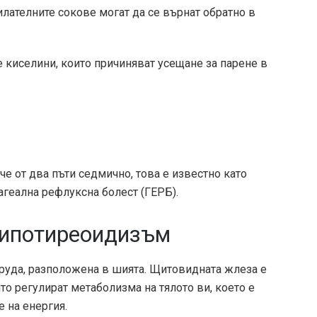
ателните сокове могат да се върнат обратно в
 киселини, които причиняват усещане за парене в
е от два пъти седмично, това е известно като
геална рефлуксна болест (ГЕРБ).
хипотиреоидизъм
руда, разположена в шията. Щитовидната жлеза е
то регулират метаболизма на тялото ви, което е
е на енергия.