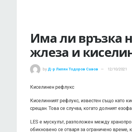
Има ли връзка 
жлеза и кисели
by
Д-р Лилян Тодоров Савов
12/10/2021
Киселинен рефлукс
Киселинният рефлукс, известен също като ки
срещан. Това се случва, когато долният езофа
LES е мускулът, разположен между хранопров
обикновено се отваря за ограничено време, к