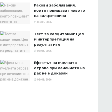
Ракови заболявания,
които повишават нивото
на калцитонина
06/08/2026
Тест за калцитонин: Цел
и интерпретация на
резултатите
06/08/2026
Ефектът на пчелната
отрова при лечението на
рак не е доказан
05/08/2026