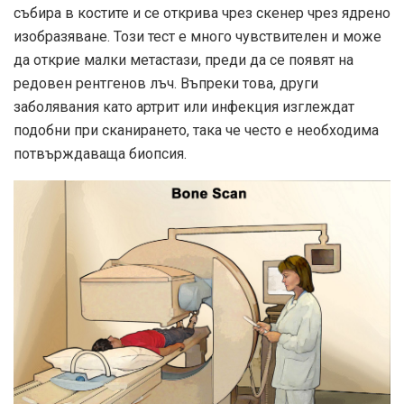
събира в костите и се открива чрез скенер чрез ядрено
изобразяване. Този тест е много чувствителен и може
да открие малки метастази, преди да се появят на
редовен рентгенов лъч. Въпреки това, други
заболявания като артрит или инфекция изглеждат
подобни при сканирането, така че често е необходима
потвърждаваща биопсия.