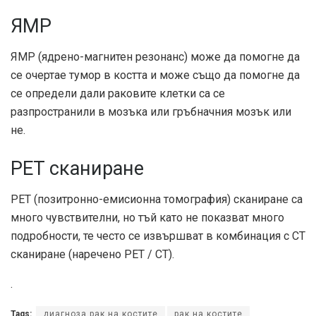
ЯМР
ЯМР (ядрено-магнитен резонанс) може да помогне да
се очертае тумор в костта и може също да помогне да
се определи дали раковите клетки са се
разпространили в мозъка или гръбначния мозък или
не.
PET сканиране
PET (позитронно-емисионна томография) сканиране са
много чувствителни, но тъй като не показват много
подробности, те често се извършват в комбинация с CT
сканиране (наречено PET / CT).
.
Tags:
диагноза рак на костите
рак на костите