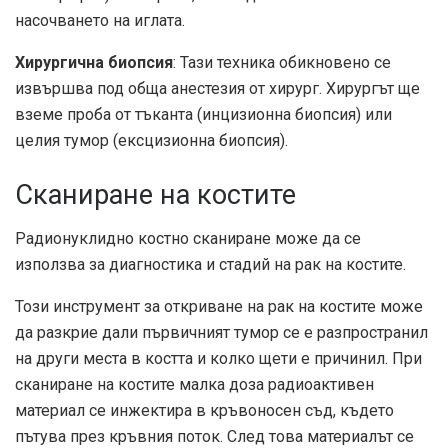
насочването на иглата.
Хирургична биопсия
: Тази техника обикновено се
извършва под обща анестезия от хирург. Хирургът ще
вземе проба от тъканта (инцизионна биопсия) или
целия тумор (ексцизионна биопсия).
Сканиране на костите
Радионуклидно костно сканиране може да се
използва за диагностика и стадий на рак на костите.
Този инструмент за откриване на рак на костите може
да разкрие дали първичният тумор се е разпространил
на други места в костта и колко щети е причинил. При
сканиране на костите малка доза радиоактивен
материал се инжектира в кръвоносен съд, където
пътува през кръвния поток. След това материалът се