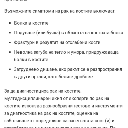
Възможните симптоми на рак на костите включват:
Болка в костите
Подуване (или бучка) в областта на костната болка
Фрактури в резултат на отслабени кости
Неволна загуба на тегло и умора, придружаваща
болки в костите
Затруднено дишане, ако ракът се е разпространил
в други органи, като белите дробове
За да диагностицира рак на костите,
мултидисциплинарен екип от експерти по рак на
костите използва разнообразни тестове и инструменти
за диагностика на рак на костите, оценка на
заболяването, определяне на засегнатата кост (и) и