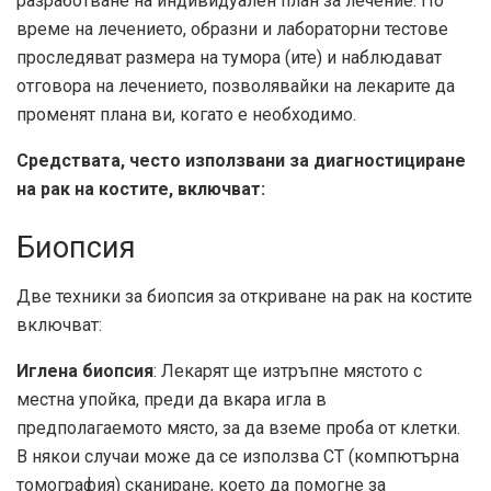
разработване на индивидуален план за лечение. По
време на лечението, образни и лабораторни тестове
проследяват размера на тумора (ите) и наблюдават
отговора на лечението, позволявайки на лекарите да
променят плана ви, когато е необходимо.
Средствата, често използвани за диагностициране
на рак на костите, включват:
Биопсия
Две техники за биопсия за откриване на рак на костите
включват:
Иглена биопсия
: Лекарят ще изтръпне мястото с
местна упойка, преди да вкара игла в
предполагаемото място, за да вземе проба от клетки.
В някои случаи може да се използва CT (компютърна
томография) сканиране, което да помогне за