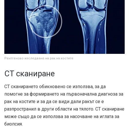
Рентгеново изследване на рак на костите
CT сканиране
CT сканирането обикновено се използва, за да
помогне за формирането на първоначална диагноза за
рак на костите и за да се види дали ракът се е
разпространил в други области на тялото. CT сканиране
може също да се използва за насочване на иглата за
биопсия.