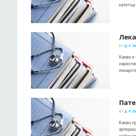
катетър 
Лека
BY
Д-Р Л
Какво е
наркоти
лекарств
Пате
BY
Д-Р Л
Какво пр
артерио
който се