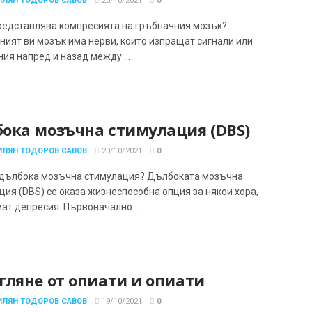
ИЛЯН ТОДОРОВ САВОВ
20/10/2021
0
редставлява компресията на гръбначния мозък?
ният ви мозък има нерви, които изпращат сигнали или
ия напред и назад между ...
ока мозъчна стимулация (DBS)
ИЛЯН ТОДОРОВ САВОВ
20/10/2021
0
 дълбока мозъчна стимулация? Дълбоката мозъчна
ция (DBS) се оказа жизнеспособна опция за някои хора,
ат депресия. Първоначално ...
гляне от опиати и опиати
ИЛЯН ТОДОРОВ САВОВ
19/10/2021
0