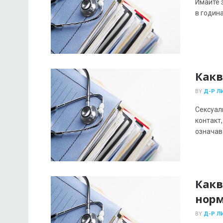
Имайте 
в година
Какв
BY
Д-Р Л
Сексуал
контакт
означава
Какв
нор
BY
Д-Р Л