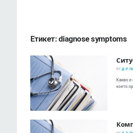
Етикет:
diagnose symptoms
Ситу
BY
Д-Р Л
Какво е 
което ор
Комп