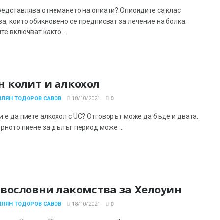
редставлява отнемането на опиати? Опиоидите са клас
ва, които обикновено се предписват за лечение на болка.
е включват както ...
н колит и алкохол
ИЛЯН ТОДОРОВ САВОВ
18/10/2021
0
и е да пиете алкохол с UC? Отговорът може да бъде и двата.
рното пиене за дълъг период може ...
вословни лакомства за Хелоуин
ИЛЯН ТОДОРОВ САВОВ
18/10/2021
0