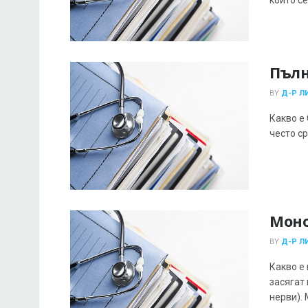
Пълн
BY
Д-Р Л
Какво е
често ср
Моно
BY
Д-Р Л
Какво е
засягат
нерви). 