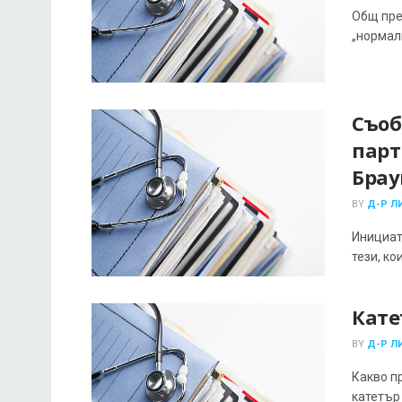
Общ пре
„нормалн
Съоб
парт
Брау
BY
Д-Р Л
Инициат
тези, ко
Кате
BY
Д-Р Л
Какво п
катетър