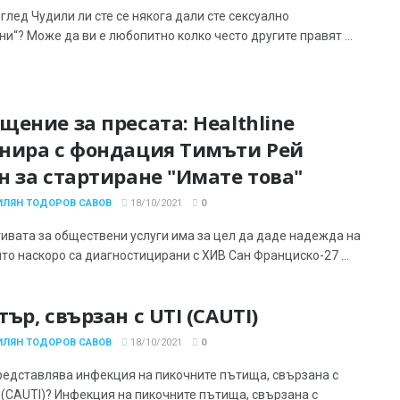
глед Чудили ли сте се някога дали сте сексуално
и“? Може да ви е любопитно колко често другите правят ...
щение за пресата: Healthline
нира с фондация Тимъти Рей
н за стартиране "Имате това"
ИЛЯН ТОДОРОВ САВОВ
18/10/2021
0
ивата за обществени услуги има за цел да даде надежда на
ито наскоро са диагностицирани с ХИВ Сан Франциско-27 ...
тър, свързан с UTI (CAUTI)
ИЛЯН ТОДОРОВ САВОВ
18/10/2021
0
редставлява инфекция на пикочните пътища, свързана с
 (CAUTI)? Инфекция на пикочните пътища, свързана с