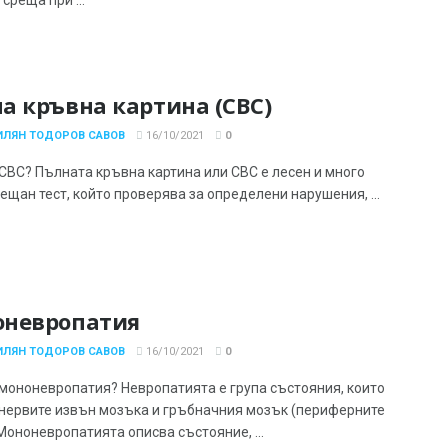
а кръвна картина (CBC)
ИЛЯН ТОДОРОВ САВОВ
16/10/2021
0
 CBC? Пълната кръвна картина или CBC е лесен и много
ещан тест, който проверява за определени нарушения, ...
невропатия
ИЛЯН ТОДОРОВ САВОВ
16/10/2021
0
 мононевропатия? Невропатията е група състояния, които
 нервите извън мозъка и гръбначния мозък (периферните
Мононевропатията описва състояние, ...