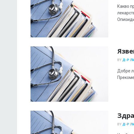
Какво п
лекарст
Опиоидит
Язве
BY
Д-Р Л
Добре л
Прекоме
Здра
BY
Д-Р Л