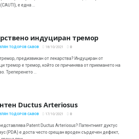
(CAUTI), е една ...
рствено индуциран тремор
ИЛЯН ТОДОРОВ САВОВ
18/10/2021
0
 тремор, предизвикан от лекарства? Индуциран от
ци тремор е тремор, който се причинява от приемането на
о. Треперенето ...
нтен Ductus Arteriosus
ИЛЯН ТОДОРОВ САВОВ
17/10/2021
0
едставлява Patent Ductus Arteriosus? Патентният дуктус
зус (PDA) е доста често срещан вроден сърдечен дефект,
 среща при ...