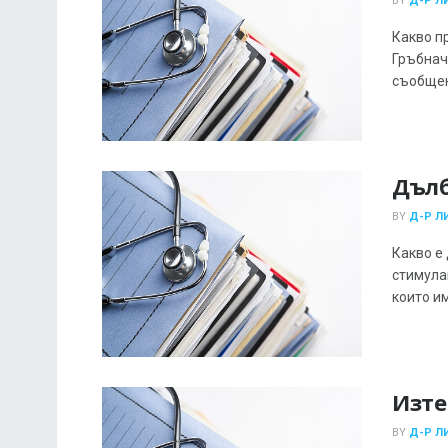
BY
Д-Р Л
Какво п
Гръбнач
съобщен
Дълб
BY
Д-Р Л
Какво е
стимула
които им
Изте
BY
Д-Р Л