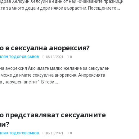
здрав Хелоуин Хелоуин е един от най -очакваните празници
та за много деца и дори някои възрастни. Посещението ...
о е сексуална анорексия?
ИЛЯН ТОДОРОВ САВОВ
18/10/2021
0
на анорексия Ако имате малко желание за сексуален
, може да имате сексуална анорексия. Анорексията
 „нарушен апетит“. В този ...
о представляват сексуалните
ми?
ИЛЯН ТОДОРОВ САВОВ
18/10/2021
0