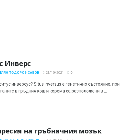
с Инверс
ИЛЯН ТОДОРОВ САВОВ
21/10/2021
0
ситус инверсус? Situs inversus е генетично състояние, при
ганите в гръдния кош и корема са разположени в ...
ресия на гръбначния мозък