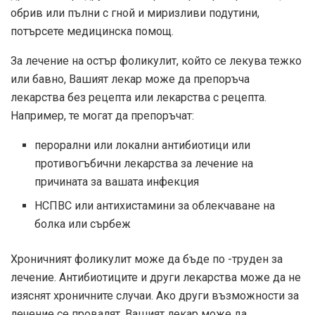
обрив или пълни с гной и миризливи подутини,
потърсете медицинска помощ.
За лечение на остър фоликулит, който се лекува тежко
или бавно, Вашият лекар може да препоръча
лекарства без рецепта или лекарства с рецепта.
Например, те могат да препоръчат:
перорални или локални антибиотици или
противогъбични лекарства за лечение на
причината за вашата инфекция
НСПВС или антихистамини за облекчаване на
болка или сърбеж
Хроничният фоликулит може да бъде по -труден за
лечение. Антибиотиците и други лекарства може да не
изяснят хроничните случаи. Ако други възможности за
лечение се провалят, Вашият лекар може да