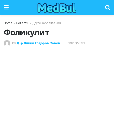
Home
Болести
Други заболявания
Фоликулит
by
Д-р Лилян Тодоров Савов
19/10/2021