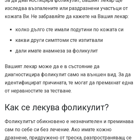
За да диагностицира фоликулит, Вашият лекар ще
изследва възпалените или раздразнени участъци от
кожата Ви. Не забравяйте да кажете на Вашия лекар:
колко дълго сте имали подутини по кожата си
какви други симптоми сте изпитвали
дали имате анамнеза за фоликулит
Вашият лекар може да е в състояние да
диагностицира фоликулит само на външен вид. За да
идентифицират причината, те могат да премахнат една
от неравностите за тестване.
Как се лекува фоликулит?
Фоликулитът обикновено е незначителен и преминава
сам по себе си без лечение. Ако имате кожно
дразнене, придружено от треска, разпространяващ се