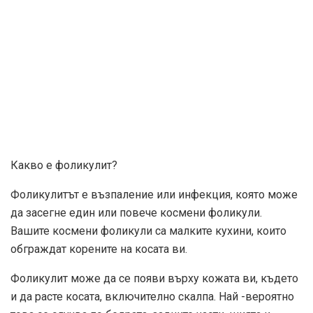
Какво е фоликулит?
Фоликулитът е възпаление или инфекция, която може
да засегне един или повече космени фоликули.
Вашите космени фоликули са малките кухини, които
обграждат корените на косата ви.
Фоликулит може да се появи върху кожата ви, където
и да расте косата, включително скалпа. Най -вероятно