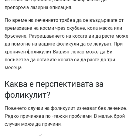
препоръча лазерна епилация.
По време на лечението трябва да се въздържате от
премахване на косми чрез скубане, кола маска или
бръснене. Разрешаването на косата ви да расте може
да помогне на вашите фоликули да се лекуват. При
хроничен фоликулит Вашият лекар може да Ви
посъветва да оставите косата си да расте до три
месеца.
Каква е перспективата за
фоликулит?
Повечето случаи на фоликулит изчезват без лечение.
Рядко причинява по -тежки проблеми. В малък брой
случаи може да причини: