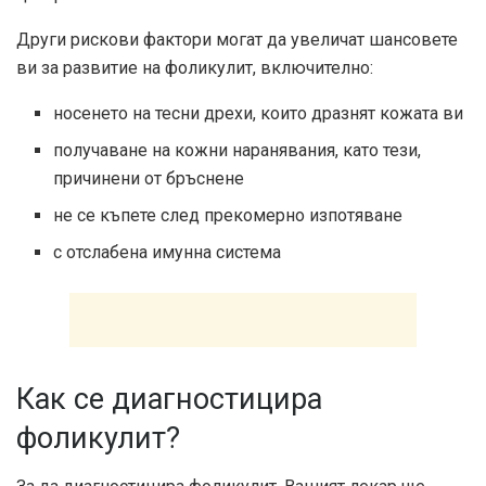
Други рискови фактори могат да увеличат шансовете
ви за развитие на фоликулит, включително:
носенето на тесни дрехи, които дразнят кожата ви
получаване на кожни наранявания, като тези,
причинени от бръснене
не се къпете след прекомерно изпотяване
с отслабена имунна система
Как се диагностицира
фоликулит?