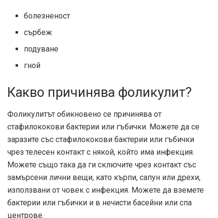
болезненост
сърбеж
подуване
гной
Какво причинява фоликулит?
Фоликулитът обикновено се причинява от
стафилококови бактерии или гъбички. Можете да се
заразите със стафилококови бактерии или гъбички
чрез телесен контакт с някой, който има инфекция.
Можете също така да ги сключите чрез контакт със
замърсени лични вещи, като кърпи, сапун или дрехи,
използвани от човек с инфекция. Можете да вземете
бактерии или гъбички и в нечисти басейни или спа
центрове.