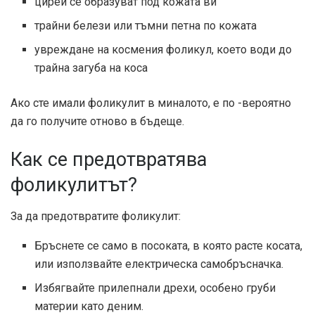
циреи се образуват под кожата ви
трайни белези или тъмни петна по кожата
увреждане на космения фоликул, което води до
трайна загуба на коса
Ако сте имали фоликулит в миналото, е по -вероятно
да го получите отново в бъдеще.
Как се предотвратява
фоликулитът?
За да предотвратите фоликулит:
Бръснете се само в посоката, в която расте косата,
или използвайте електрическа самобръсначка.
Избягвайте прилепнали дрехи, особено груби
материи като деним.