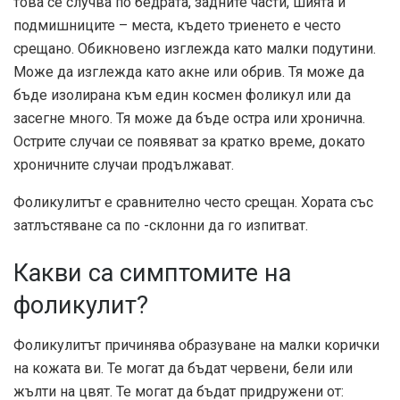
това се случва по бедрата, задните части, шията и
подмишниците – места, където триенето е често
срещано. Обикновено изглежда като малки подутини.
Може да изглежда като акне или обрив. Тя може да
бъде изолирана към един космен фоликул или да
засегне много. Тя може да бъде остра или хронична.
Острите случаи се появяват за кратко време, докато
хроничните случаи продължават.
Фоликулитът е сравнително често срещан. Хората със
затлъстяване са по -склонни да го изпитват.
Какви са симптомите на
фоликулит?
Фоликулитът причинява образуване на малки корички
на кожата ви. Те могат да бъдат червени, бели или
жълти на цвят. Те могат да бъдат придружени от: