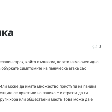
ика
0
езапен страх, който възниква, когато няма очевидна
а объркате симптомите на паническа атака със
 Или може да имате множество пристъпи на паника
рящите се пристъпи на паника – и страхът да ги
 други хора или обществени места. Това може да е