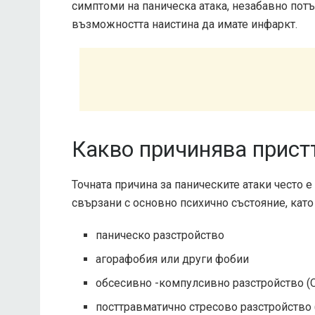
симптоми на паническа атака, незабавно пот
възможността наистина да имате инфаркт.
Какво причинява прист
Точната причина за паническите атаки често е
свързани с основно психично състояние, като
паническо разстройство
агорафобия или други фобии
обсесивно -компулсивно разстройство (
посттравматично стресово разстройство