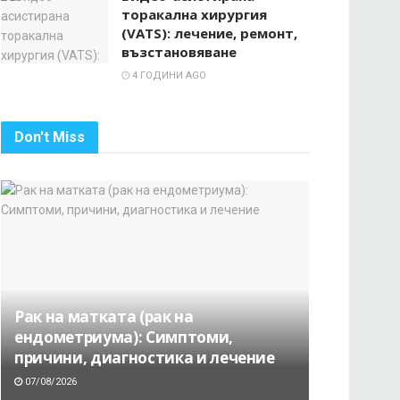
торакална хирургия
(VATS): лечение, ремонт,
възстановяване
4 ГОДИНИ AGO
Don't Miss
Рак на матката (рак на
ендометриума): Симптоми,
причини, диагностика и лечение
07/08/2026