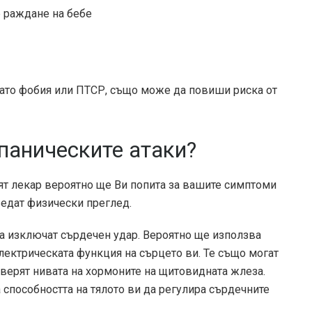
р раждане на бебе
като фобия или ПТСР, също може да повиши риска от
паническите атаки?
ият лекар вероятно ще Ви попита за вашите симптоми
ведат физически преглед.
да изключат сърдечен удар. Вероятно ще използва
лектрическата функция на сърцето ви. Те също могат
оверят нивата на хормоните на щитовидната жлеза.
способността на тялото ви да регулира сърдечните