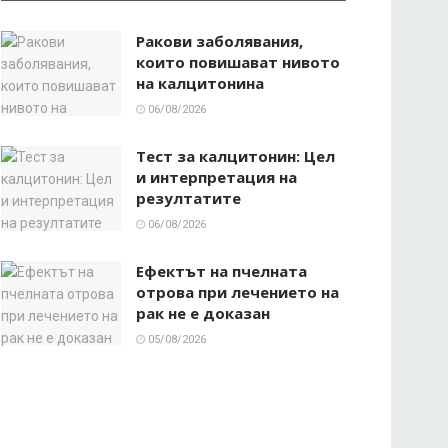
Ракови заболявания,
които повишават нивото
на калцитонина
06/08/2026
Тест за калцитонин: Цел
и интерпретация на
резултатите
06/08/2026
Ефектът на пчелната
отрова при лечението на
рак не е доказан
05/08/2026