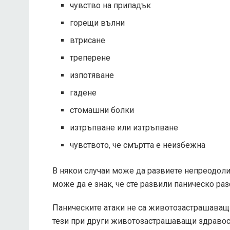
чувство на припадък
горещи вълни
втрисане
треперене
изпотяване
гадене
стомашни болки
изтръпване или изтръпване
чувството, че смъртта е неизбежна
В някои случаи може да развиете непреодоли
може да е знак, че сте развили паническо раз
Паническите атаки не са животозастрашаващи
тези при други животозастрашаващи здравосл