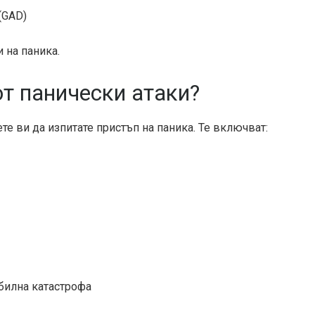
(GAD)
 на паника.
от панически атаки?
е ви да изпитате пристъп на паника. Те включват:
билна катастрофа