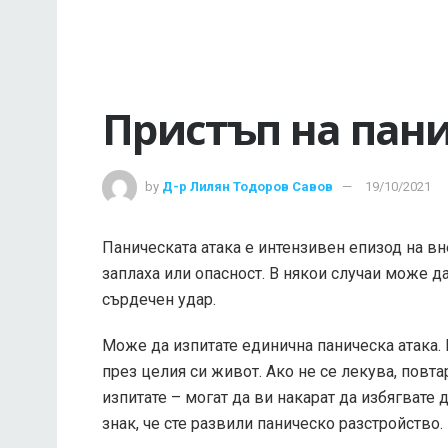
Пристъп на пан
by
Д-р Лилян Тодоров Савов
19/10/2021
Паническата атака е интензивен епизод на вн
заплаха или опасност. В някои случаи може д
сърдечен удар.
Може да изпитате единична паническа атака.
през целия си живот. Ако не се лекува, повта
изпитате – могат да ви накарат да избягвате
знак, че сте развили паническо разстройство.