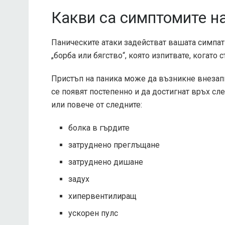
Какви са симптомите н
Паническите атаки задействат вашата симпат
„борба или бягство“, която изпитвате, когато 
Пристъп на паника може да възникне внезап
се появят постепенно и да достигнат връх сл
или повече от следните:
болка в гърдите
затруднено преглъщане
затруднено дишане
задух
хипервентилиращ
ускорен пулс