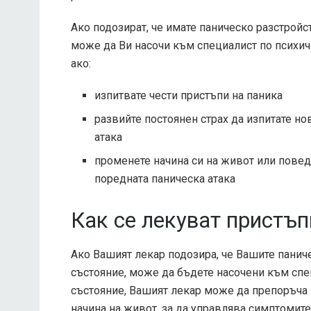
Ако подозират, че имате паническо разстройс
може да Ви насочи към специалист по психич
ако:
изпитвате чести пристъпи на паника
развийте постоянен страх да изпитате но
атака
променете начина си на живот или повед
поредната паническа атака
Как се лекуват пристъп
Ако Вашият лекар подозира, че Вашите панич
състояние, може да бъдете насочени към спе
състояние, Вашият лекар може да препоръча 
начина на живот, за да управлява симптомите