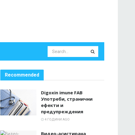
Recommended
Digoxin imune FAB
Употреби, странични
ефекти и
предупреждения
4 ГОДИНИ AGO
Видео-асистирана