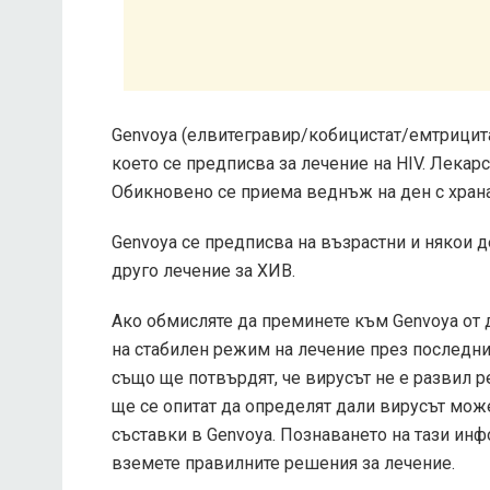
Genvoya (елвитегравир/кобицистат/емтрицит
което се предписва за лечение на HIV. Лекарс
Обикновено се приема веднъж на ден с храна
Genvoya се предписва на възрастни и някои д
друго лечение за ХИВ.
Ако обмисляте да преминете към Genvoya от д
на стабилен режим на лечение през последни
също ще потвърдят, че вирусът не е развил р
ще се опитат да определят дали вирусът може
съставки в Genvoya. Познаването на тази ин
вземете правилните решения за лечение.