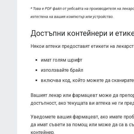
* Това е PDF файл от уебсайта на производителя на лекар
изтеглена на вашия компютър или устройство.
Достъпни контейнери и етике
Някои аптеки предоставят етикети на лекарств
имат голям шрифт
използвайте брайл
включва код, който можете да сканирате 
Вашият лекар или фармацевт може да препоръ
достъпност, ако текущата ви аптека не ги пре
Уведомете вашия фармацевт, ако имате пробл
да имат съвети за помощ или може да са в с
контейнер.