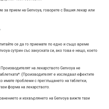
е за прием на Genvoya, говорете с Вашия лекар или
?
Опитайте се да го приемате по едно и също време
oya сутрин със закуската си, ако това е нещо, което
. Производителят на лекарството Genvoya не
аблетката*. (Производителят е изследвал ефектите
Ако имате проблеми с преглъщането на таблетки,
тази форма на лекарството.
ранението и изхвърлянето на Genvoya вижте тази