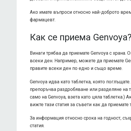
Ако имате въпроси относно най-доброто врем
фармацевт.
Как се приема Genvoya
Винаги трябва да приемате Genvoya с храна. 
всеки ден. Например, можете да приемате Genv
правите всеки ден по едно и също време.
Genvoya идва като таблетка, която поглъщате
препоръчва раздробяване или разделяне на т
само на Genvoya, взета като цяла таблетка.) 
вижте тази статия за съвети как да приемате 
За информация относно срока на годност, съх
статия.