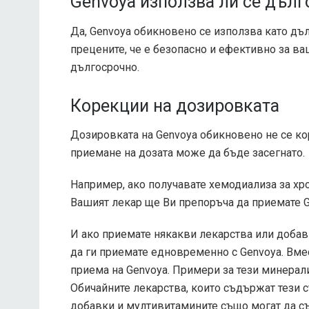
Genvoya използва ли се дълг
Да, Genvoya обикновено се използва като дъ
прецените, че е безопасно и ефективно за ва
дългосрочно.
Корекции на дозировката
Дозировката на Genvoya обикновено не се ко
приемане на дозата може да бъде засегнато.
Например, ако получавате хемодиализа за хр
Вашият лекар ще Ви препоръча да приемате G
И ако приемате някакви лекарства или добав
да ги приемате едновременно с Genvoya. Вмес
приема на Genvoya. Примери за тези минерали
Обичайните лекарства, които съдържат тези с
добавки и мултивитамините също могат да съ