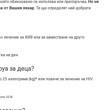
която обикновено се използва или препоръчва.
Но не
а от Вашия лекар.
Те ще определят най-добрата
о лечение за ХИВ или за заместване на друго
ка на ден.
oya за деца?
 25 килограма (kg)* или повече за лечение на HIV.
оло 55 lb.