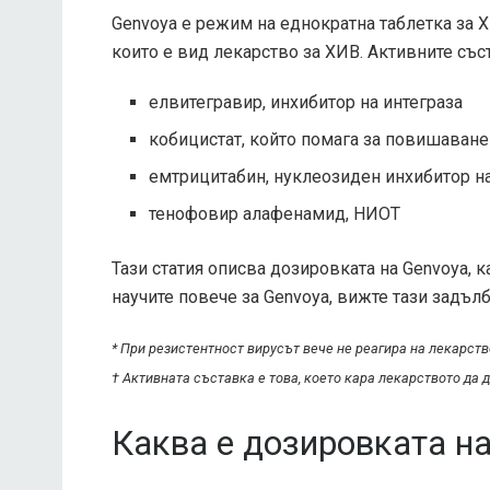
Genvoya е режим на еднократна таблетка за Х
които е вид лекарство за ХИВ. Активните съст
елвитегравир, инхибитор на интеграза
кобицистат, който помага за повишаване 
емтрицитабин, нуклеозиден инхибитор на
тенофовир алафенамид, НИОТ
Тази статия описва дозировката на Genvoya, ка
научите повече за Genvoya, вижте тази задълб
* При резистентност вирусът вече не реагира на лекарств
† Активната съставка е това, което кара лекарството да 
Каква е дозировката н