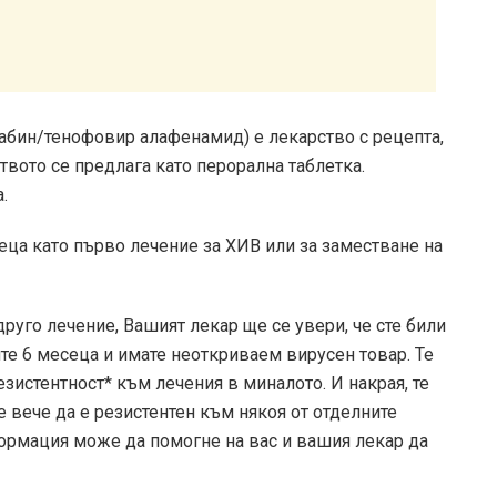
абин/тенофовир алафенамид) е лекарство с рецепта,
твото се предлага като перорална таблетка.
.
еца като първо лечение за ХИВ или за заместване на
руго лечение, Вашият лекар ще се увери, че сте били
те 6 месеца и имате неоткриваем вирусен товар. Те
езистентност* към лечения в миналото. И накрая, те
 вече да е резистентен към някоя от отделните
формация може да помогне на вас и вашия лекар да