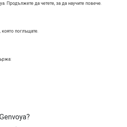
a. Продължете да четете, за да научите повече.
, която поглъщате.
държа:
 Genvoya?