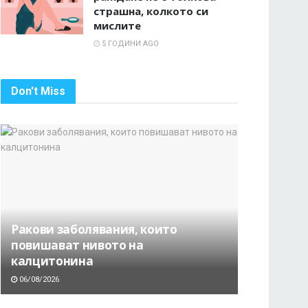
страшна, колкото си
мислите
5 ГОДИНИ AGO
Don't Miss
Ракови заболявания, които
повишават нивото на
калцитонина
06/08/2026