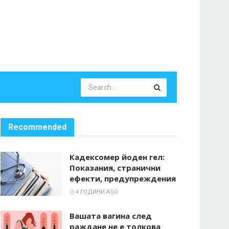
Recommended
Кадексомер йоден гел:
Показания, странични
ефекти, предупреждения
4 ГОДИНИ AGO
Вашата вагина след
раждане не е толкова