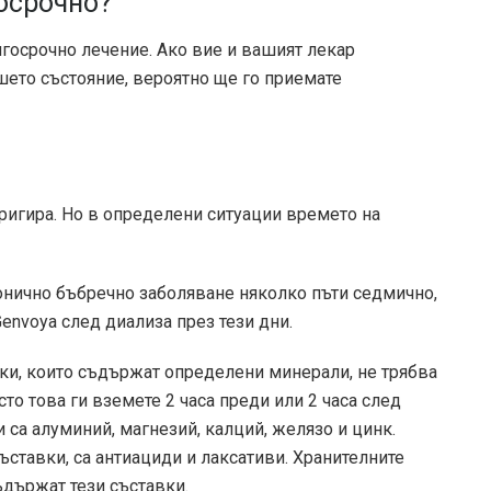
осрочно?
лгосрочно лечение. Ако вие и вашият лекар
шето състояние, вероятно ще го приемате
ригира. Но в определени ситуации времето на
онично бъбречно заболяване няколко пъти седмично,
envoya след диализа през тези дни.
ки, които съдържат определени минерали, не трябва
то това ги вземете 2 часа преди или 2 часа след
 са алуминий, магнезий, калций, желязо и цинк.
ъставки, са антиациди и лаксативи. Хранителните
държат тези съставки.