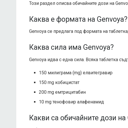
Този раздел описва обичайните дози на Genvoy
Каква е формата на Genvoya?
Genvoya се предлага под формата на таблетка
Каква сила има Genvoya?
Genvoya идва с една сила. Всяка таблетка съ
150 милиграма (mg) елвитегравир
150 mg кобицистат
200 mg емтрицитабин
10 mg тенофовир алафенамид
Какви са обичайните дози на