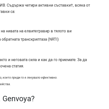
ИВ. Съдържа четири активни съставки†, всяка от
авки са:
на нивата на елвитегравир в тялото ви
 обратната транскриптаза (NRTI)
кто и неговата сила и как да го приемате. За да
очена статия.
о, което преди го е лекувало ефективно.
действа.
а Genvoya?