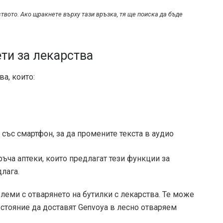
ството. Ако щракнете върху тази връзка, тя ще поиска да бъде
ти за лекарства
а, които:
със смартфон, за да промените текста в аудио
ча аптеки, които предлагат тези функции за
длага.
еми с отварянето на бутилки с лекарства. Те може
ъстояние да доставят Genvoya в лесно отваряем