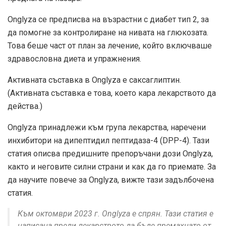
Onglyza се предписва на възрастни с диабет тип 2, за
да помогне за контролиране на нивата на глюкозата.
Това беше част от план за лечение, който включваше
здравословна диета и упражнения.
Активната съставка в Onglyza е саксаглиптин.
(Активната съставка е това, което кара лекарството да
действа.)
Onglyza принадлежи към група лекарства, наречени
инхибитори на дипептидил пептидаза-4 (DPP-4). Тази
статия описва предишните препоръчани дози Onglyza,
както и неговите силни страни и как да го приемате. За
да научите повече за Onglyza, вижте тази задълбочена
статия.
Към октомври 2023 г. Onglyza е спрян. Тази статия е
написана преди лекарството да бъде премахнато от