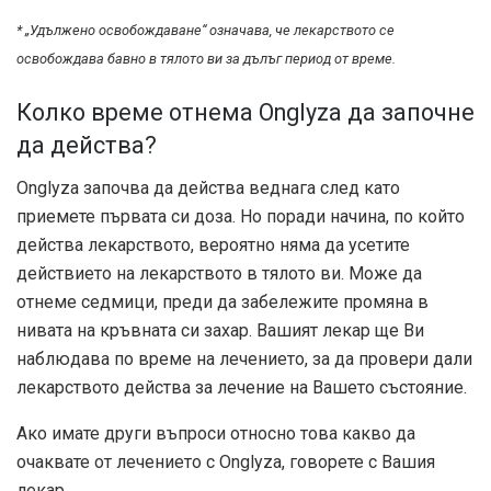
* „Удължено освобождаване“ означава, че лекарството се
освобождава бавно в тялото ви за дълъг период от време.
Колко време отнема Onglyza да започне
да действа?
Onglyza започва да действа веднага след като
приемете първата си доза. Но поради начина, по който
действа лекарството, вероятно няма да усетите
действието на лекарството в тялото ви. Може да
отнеме седмици, преди да забележите промяна в
нивата на кръвната си захар. Вашият лекар ще Ви
наблюдава по време на лечението, за да провери дали
лекарството действа за лечение на Вашето състояние.
Ако имате други въпроси относно това какво да
очаквате от лечението с Onglyza, говорете с Вашия
лекар.