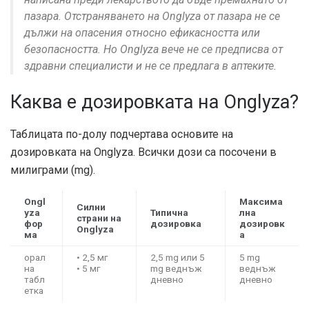
пазара. Отстраняването на Onglyza от пазара не се
дължи на опасения относно ефикасността или
безопасността. Но Onglyza вече не се предписва от
здравни специалисти и не се предлага в аптеките.
Каква е дозировката на Onglyza?
Таблицата по-долу подчертава основите на
дозировката на Onglyza. Всички дози са посочени в
милиграми (mg).
Ongl
Максима
Силни
yza
Типична
лна
страни на
фор
дозировка
дозировк
Onglyza
ма
а
орал
• 2,5 мг
2,5 mg или 5
5 mg
на
• 5 мг
mg веднъж
веднъж
табл
дневно
дневно
етка