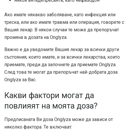
някои антидепресанти, като нефазодон
Ако имате някакво заболяване, като инфекция или
треска, или ако имате травма или операция, говорете с
Вашия лекар. В някои случаи те може да препоръчат
промяна в дозата на Onglyza.
Важно е да уведомите Вашия лекар за всички други
състояния, които имате, и за всички лекарства, които
приемате, преди да започнете да приемате Onglyza.
След това те могат да препоръчат най-добрата доза
Onglyza за Вас.
Какви фактори могат да
повлияят на моята доза?
Предписаната Ви доза Onglyza може да зависи от
няколко фактора. Те включват: