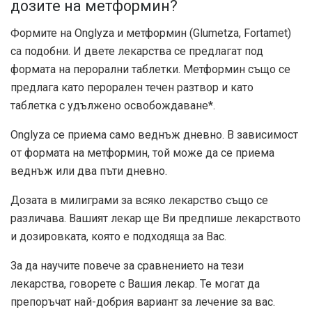
дозите на метформин?
Формите на Onglyza и метформин (Glumetza, Fortamet)
са подобни. И двете лекарства се предлагат под
формата на перорални таблетки. Метформин също се
предлага като перорален течен разтвор и като
таблетка с удължено освобождаване*.
Onglyza се приема само веднъж дневно. В зависимост
от формата на метформин, той може да се приема
веднъж или два пъти дневно.
Дозата в милиграми за всяко лекарство също се
различава. Вашият лекар ще Ви предпише лекарството
и дозировката, която е подходяща за Вас.
За да научите повече за сравнението на тези
лекарства, говорете с Вашия лекар. Те могат да
препоръчат най-добрия вариант за лечение за вас.