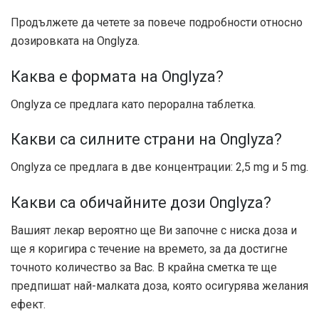
Продължете да четете за повече подробности относно
дозировката на Onglyza.
Каква е формата на Onglyza?
Onglyza се предлага като перорална таблетка.
Какви са силните страни на Onglyza?
Onglyza се предлага в две концентрации: 2,5 mg и 5 mg.
Какви са обичайните дози Onglyza?
Вашият лекар вероятно ще Ви започне с ниска доза и
ще я коригира с течение на времето, за да достигне
точното количество за Вас. В крайна сметка те ще
предпишат най-малката доза, която осигурява желания
ефект.