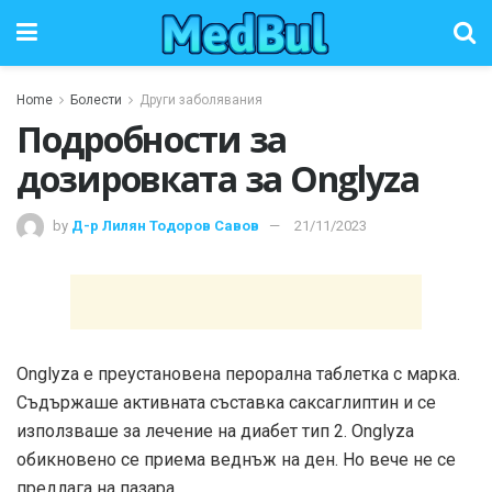
Home
Болести
Други заболявания
Подробности за
дозировката за Onglyza
by
Д-р Лилян Тодоров Савов
21/11/2023
Onglyza е преустановена перорална таблетка с марка.
Съдържаше активната съставка саксаглиптин и се
използваше за лечение на диабет тип 2. Onglyza
обикновено се приема веднъж на ден. Но вече не се
предлага на пазара.