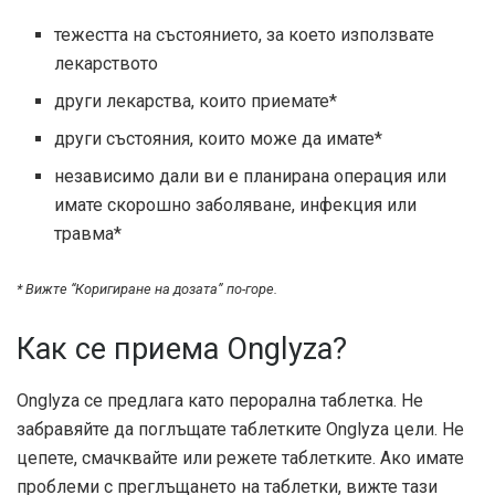
тежестта на състоянието, за което използвате
лекарството
други лекарства, които приемате*
други състояния, които може да имате*
независимо дали ви е планирана операция или
имате скорошно заболяване, инфекция или
травма*
* Вижте “Коригиране на дозата” по-горе.
Как се приема Onglyza?
Onglyza се предлага като перорална таблетка. Не
забравяйте да поглъщате таблетките Onglyza цели. Не
цепете, смачквайте или режете таблетките. Ако имате
проблеми с преглъщането на таблетки, вижте тази