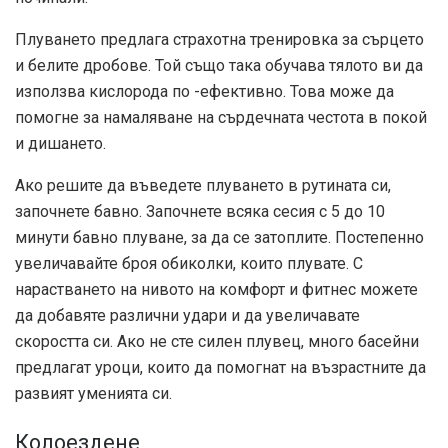
Плуването предлага страхотна тренировка за сърцето
и белите дробове. Той също така обучава тялото ви да
използва кислорода по -ефективно. Това може да
помогне за намаляване на сърдечната честота в покой
и дишането.
Ако решите да въведете плуването в рутината си,
започнете бавно. Започнете всяка сесия с 5 до 10
минути бавно плуване, за да се затоплите. Постепенно
увеличавайте броя обиколки, които плувате. С
нарастването на нивото на комфорт и фитнес можете
да добавяте различни удари и да увеличавате
скоростта си. Ако не сте силен плувец, много басейни
предлагат уроци, които да помогнат на възрастните да
развият уменията си.
Колоездене