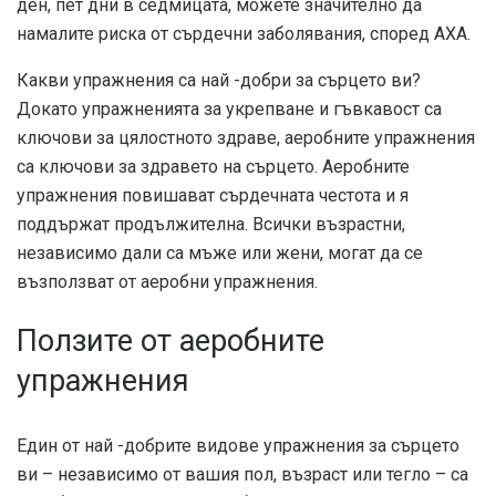
ден, пет дни в седмицата, можете значително да
намалите риска от сърдечни заболявания, според
АХА
.
Какви упражнения са най -добри за сърцето ви?
Докато упражненията за укрепване и гъвкавост са
ключови за цялостното здраве, аеробните упражнения
са ключови за здравето на сърцето. Аеробните
упражнения повишават сърдечната честота и я
поддържат продължителна. Всички възрастни,
независимо дали са мъже или жени, могат да се
възползват от аеробни упражнения.
Ползите от аеробните
упражнения
Един от най -добрите видове упражнения за сърцето
ви – независимо от вашия пол, възраст или тегло – са