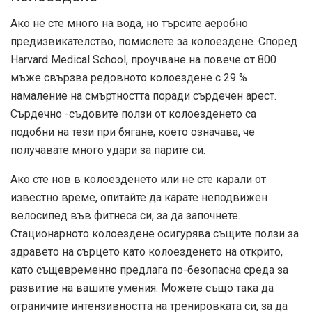
Ако не сте много на вода, но търсите аеробно
предизвикателство, помислете за колоездене. Според
Harvard Medical School, проучване на повече от 800
мъже свързва редовното колоездене с 29 %
намаление на смъртността поради сърдечен арест.
Сърдечно -съдовите ползи от колоезденето са
подобни на тези при бягане, което означава, че
получавате много удари за парите си.
Ако сте нов в колоезденето или не сте карали от
известно време, опитайте да карате неподвижен
велосипед във фитнеса си, за да започнете.
Стационарното колоездене осигурява същите ползи за
здравето на сърцето като колоезденето на открито,
като същевременно предлага по-безопасна среда за
развитие на вашите умения. Можете също така да
ограничите интензивността на тренировката си, за да