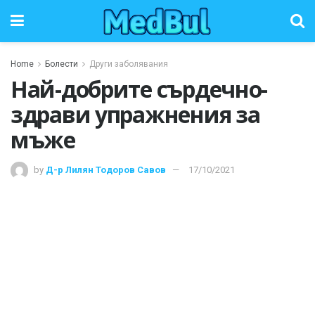
Home
Болести
Други заболявания
Най-добрите сърдечно-
здрави упражнения за
мъже
by
Д-р Лилян Тодоров Савов
17/10/2021