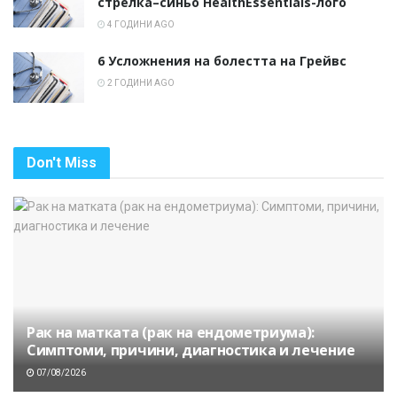
стрелка–синьо HealthEssentials-лого
4 ГОДИНИ AGO
6 Усложнения на болестта на Грейвс
2 ГОДИНИ AGO
Don't Miss
Рак на матката (рак на ендометриума):
Симптоми, причини, диагностика и лечение
07/08/2026