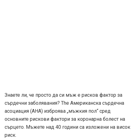
Знаете ли, че просто да си мъж е рисков фактор за
сърдечни заболявания? The
Американска сърдечна
асоциация (AHA)
изброява „мъжкия пол“ сред
основните рискови фактори за коронарна болест на
сърцето. Мъжете над 40 години са изложени на висок
риск.