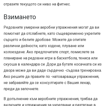
отразите текущото си ниво на фитнес.
Взимането
Редовните умерени аеробни упражнения могат да ви
помогнат да отслабнете, като същевременно укрепите
сърцето и белите дробове. Можете да опитате
различни дейности, като ходене, плуване или
колоездене. Ако предпочитате спорт, помислете за
планиране на редовни игри в баскетбола, тениса или
скуоша в календара си. Дори да бутате косачката си из
двора може да ви даде сърдечно -съдова тренировка.
Ако решите да правите по -натоварващи упражнения,
не забравяйте да се консултирате с Вашия лекар,
преди да започнете.
В допълнение към аеробните упражнения, трябва да
включите и упражнения за укрепване и разтягане в