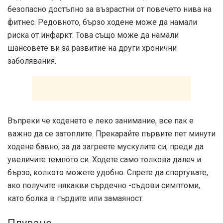
безопасно достъпно за възрастни от повечето нива на
фитнес. Редовното, бързо ходене може да намали
риска от инфаркт. Това също може да намали
шансовете ви за развитие на други хронични
заболявания.
Въпреки че ходенето е леко занимание, все пак е
важно да се затоплите. Прекарайте първите пет минути
ходене бавно, за да загреете мускулите си, преди да
увеличите темпото си. Ходете само толкова далеч и
бързо, колкото можете удобно. Спрете да спортувате,
ако получите някакви сърдечно -съдови симптоми,
като болка в гърдите или замаяност.