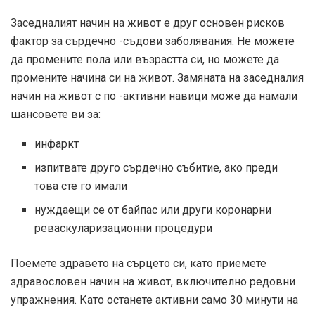
Заседналият начин на живот е друг
основен рисков
фактор
за сърдечно -съдови заболявания. Не можете
да промените пола или възрастта си, но можете да
промените начина си на живот. Замяната на заседналия
начин на живот с по -активни навици може да намали
шансовете ви за:
инфаркт
изпитвате друго сърдечно събитие, ако преди
това сте го имали
нуждаещи се от байпас или други коронарни
реваскуларизационни процедури
Поемете здравето на сърцето си, като приемете
здравословен начин на живот, включително редовни
упражнения. Като останете активни само 30 минути на