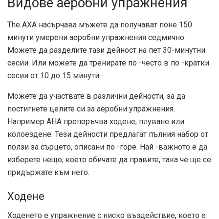
Видове аеробни упражнения
The
АХА
насърчава мъжете да получават поне 150
минути умерени аеробни упражнения седмично.
Можете да разделите тази дейност на пет 30-минутни
сесии. Или можете да тренирате по -често в по -кратки
сесии от 10 до 15 минути.
Можете да участвате в различни дейности, за да
постигнете целите си за аеробни упражнения.
Например AHA препоръчва ходене, плуване или
колоездене. Тези дейности предлагат пълния набор от
ползи за сърцето, описани по -горе. Най -важното е да
изберете нещо, което обичате да правите, така че ще се
придържате към него.
Ходене
Ходенето е упражнение с ниско въздействие, което е