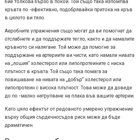
бие толкова бързо в покой. Той също така изпомпва
кръвта по -ефективно, подобрявайки притока на кръв
в цялото ви тяло.
Аеробните упражнения също могат да ви помогнат да
отслабнете и да поддържате тегло, както и да намалите
кръвното си налягане. Той може да помогне за
поддържане на артериите ви чисти, като намали нивата
на „лошия“ холестерол или липопротеините с ниска
плътност в кръвта. Той също така помага за
повишаване на нивата на „добър“ холестерол или
липопротеин с висока плътност. Това може да доведе
до по -малко натрупване на плака във вашите артерии.
Като цяло ефектът от редовното умерено упражнение
върху общия сърдечносъдов риск може да бъде
драматичен.