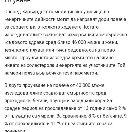
Плуване
Според Харвардското медицинско училище по
-енергичните дейности могат да направят дори повече
за сърцето ви, отколкото ходенето. Когато
изследователите сравняват измерванията на сърдечно
-съдовото здраве сред близо 46 000 мъже и жени,
тези, които плуват или тичат редовно, са на първо
място. Проучването изследва кръвното налягане,
нивата на холестерола и енергията на участниците. Той
намери полза във всички тези параметри.
В друго проучване на повече от 40 000 мъже
изследователите сравняват смъртността сред
проходилки, бегачи, плувци и заседнали хора. За
среден период на проследяване от 13 години само 2 %
от плувците са умрели. За сравнение, 8 % от бегачите, 9
% от проходилките и 11 % от неактивните хора са
починали.