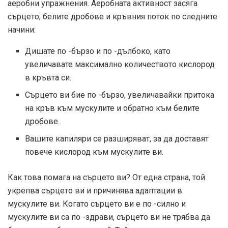
аеробни упражнения. Аеробната активност засяга
сърцето, белите дробове и кръвния поток по следните
начини:
Дишате по -бързо и по -дълбоко, като
увеличавате максимално количеството кислород
в кръвта си.
Сърцето ви бие по -бързо, увеличавайки притока
на кръв към мускулите и обратно към белите
дробове.
Вашите капиляри се разширяват, за да доставят
повече кислород към мускулите ви.
Как това помага на сърцето ви? От една страна, той
укрепва сърцето ви и причинява адаптации в
мускулите ви. Когато сърцето ви е по -силно и
мускулите ви са по -здрави, сърцето ви не трябва да