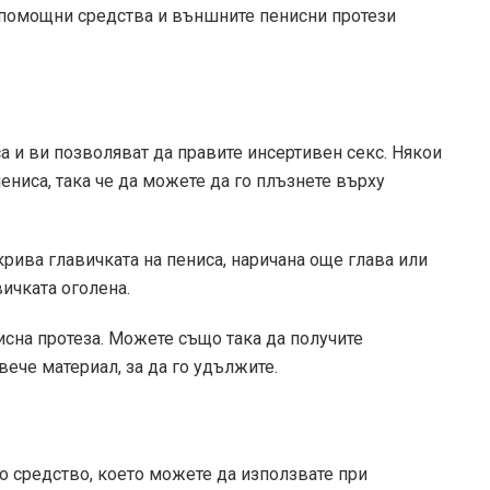
е помощни средства и външните пенисни протези
а и ви позволяват да правите инсертивен секс. Някои
пениса, така че да можете да го плъзнете върху
рива главичката на пениса, наричана още глава или
вичката оголена.
исна протеза. Можете също така да получите
вече материал, за да го удължите.
 средство, което можете да използвате при