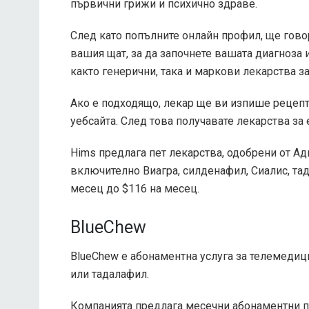
първични грижи и психично здраве.
След като попълните онлайн профил, ще гово
вашия щат, за да започнете вашата диагноза 
както генерични, така и маркови лекарства за
Ако е подходящо, лекар ще ви изпише рецепта
уебсайта. След това получавате лекарства з
Hims предлага пет лекарства, одобрени от Ад
включително Виагра, силденафил, Сиалис, та
месец до $116 на месец.
BlueChew
BlueChew е абонаментна услуга за телемедиц
или тадалафил.
Компанията предлага месечни абонаментни пл