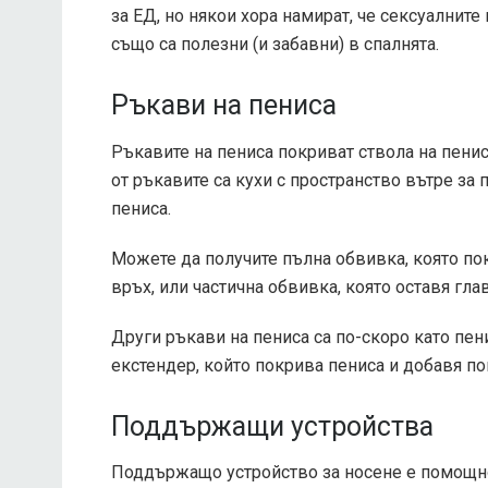
за ЕД, но някои хора намират, че сексуалнит
също са полезни (и забавни) в спалнята.
Ръкави на пениса
Ръкавите на пениса покриват ствола на пенис
от ръкавите са кухи с пространство вътре за 
пениса.
Можете да получите пълна обвивка, която пок
връх, или частична обвивка, която оставя гла
Други ръкави на пениса са по-скоро като пен
екстендер, който покрива пениса и добавя по
Поддържащи устройства
Поддържащо устройство за носене е помощно