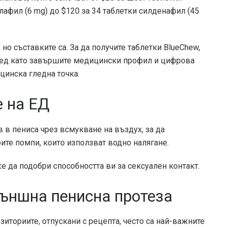
лафил (6 mg) до $120 за 34 таблетки силденафил (45
 но съставките са. За да получите таблетки BlueChew,
лед като завършите медицински профил и цифрова
цинска гледна точка.
е на ЕД
в в пениса чрез всмукване на въздух, за да
те помпи, които използват водно налягане.
же да подобри способността ви за сексуален контакт.
външна пенисна протеза
иториите, отпускани с рецепта, често са най-важните