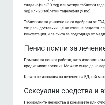
силденафил (30 mg) или четири таблетки тада
mg) или 28 таблетки тадалафил (9 mg).
Таблетките за дъвчене не са одобрени от FDA,
свързан доставчик ще ви изпише рецепта, с
консултация, и се счита за подходящо от меди
Пенис помпи за лечени
Помпите за пениса работят, като изтеглят кръ
предизвикат ерекция. Можете също да намери
Когато се използва за лечение на ЕД, той мо
Сексуални средства и 
Пероралните лекарства и кремовете или супоз