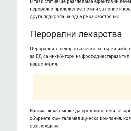
В тази статия ще разгледаме ефективни лечен
перорално приложение, помпи за пенис и кр
друга подкрепа на една ръка разстояние.
Перорални лекарства
Пероралните лекарства често са първи избор 
за ЕД са инхибитори на фосфодиестераза тип
варденафил.
Вашият лекар може да предпише тези лекарс
обърнете към телемедицинска компания, коят
разглеждане.