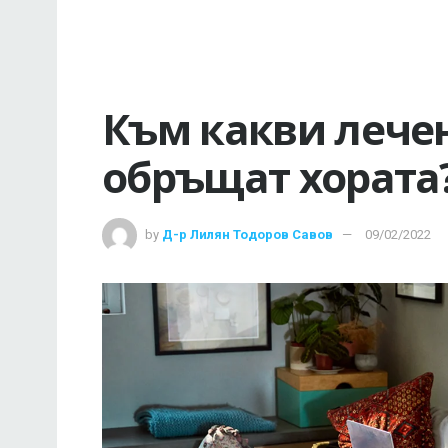
Към какви лечен
обръщат хората
by
Д-р Лилян Тодоров Савов
09/02/2022