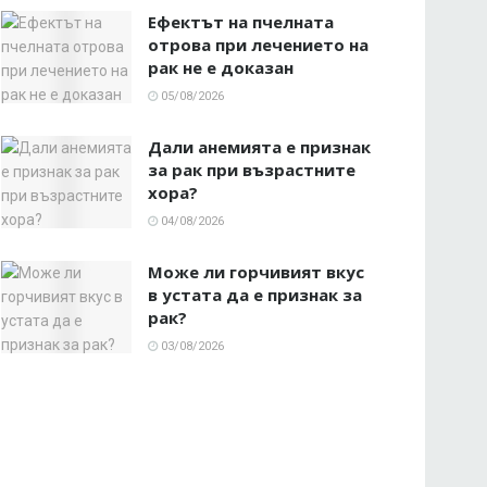
Ефектът на пчелната
отрова при лечението на
рак не е доказан
05/08/2026
Дали анемията е признак
за рак при възрастните
хора?
04/08/2026
Може ли горчивият вкус
в устата да е признак за
рак?
03/08/2026