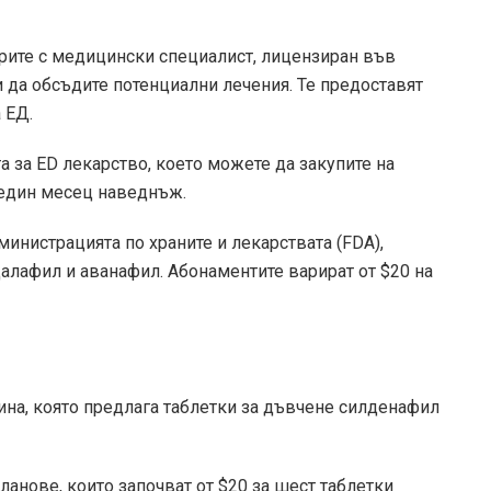
рите с медицински специалист, лицензиран във
и да обсъдите потенциални лечения. Те предоставят
 ЕД.
 за ED лекарство, което можете да закупите на
а един месец наведнъж.
министрацията по храните и лекарствата (FDA),
далафил и аванафил. Абонаментите варират от $20 на
ина, която предлага таблетки за дъвчене силденафил
анове, които започват от $20 за шест таблетки