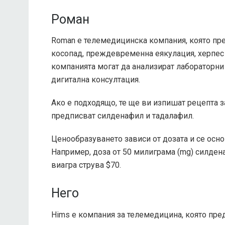
Роман
Roman е телемедицинска компания, която пре
косопад, преждевременна еякулация, херпес 
компанията могат да анализират лабораторни
дигитална консултация.
Ако е подходящо, те ще ви изпишат рецепта з
предписват силденафил и тадалафил.
Ценообразуването зависи от дозата и се осн
Например, доза от 50 милиграма (mg) силдена
виагра струва $70.
Него
Hims е компания за телемедицина, която предо