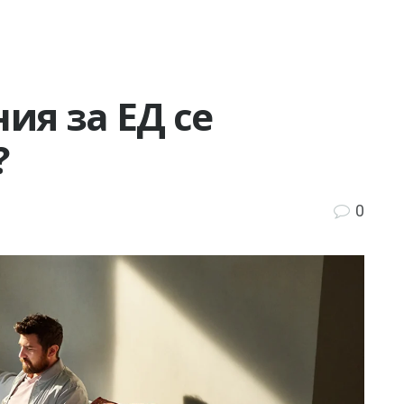
ия за ЕД се
?
0