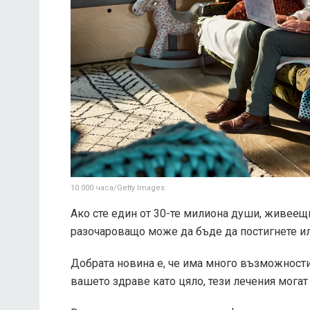
10 000 часа/Getty Images
Ако сте един от 30-те милиона души, живеещи
разочароващо може да бъде да постигнете ил
Добрата новина е, че има много възможности 
вашето здраве като цяло, тези лечения могат