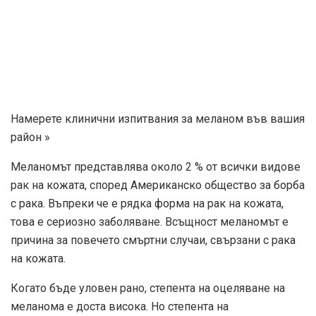
Намерете клинични изпитвания за меланом във вашия
район »
Меланомът представлява около 2 % от всички видове
рак на кожата, според
Американско общество за борба
с рака
. Въпреки че е рядка форма на рак на кожата,
това е сериозно заболяване. Всъщност меланомът е
причина за повечето смъртни случаи, свързани с рака
на кожата.
Когато бъде уловен рано, степента на оцеляване на
меланома е доста висока. Но степента на