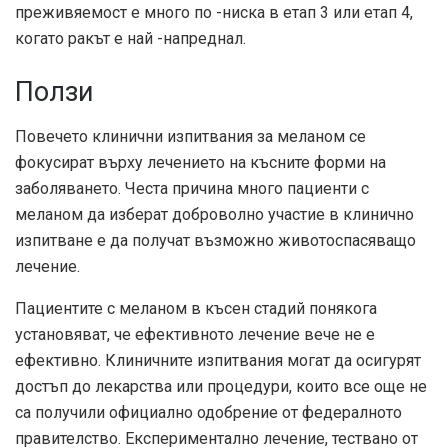
преживяемост е много по -ниска в етап 3 или етап 4,
когато ракът е най -напреднал.
Ползи
Повечето клинични изпитвания за меланом се
фокусират върху лечението на късните форми на
заболяването. Честа причина много пациенти с
меланом да изберат доброволно участие в клинично
изпитване е да получат възможно животоспасяващо
лечение.
Пациентите с меланом в късен стадий понякога
установяват, че ефективното лечение вече не е
ефективно. Клиничните изпитвания могат да осигурят
достъп до лекарства или процедури, които все още не
са получили официално одобрение от федералното
правителство. Експериментално лечение, тествано от