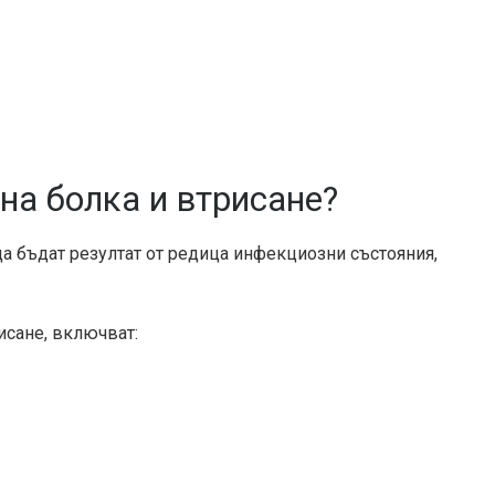
на болка и втрисане?
да бъдат резултат от редица инфекциозни състояния,
исане, включват: