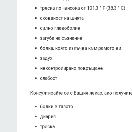
треска по -висока от 101,3 ° F (38,3 ° C)
скованост на шията
силно главоболие
загуба на съзнание
болка, която излъчва към рамото ви
задух
неконтролирано повръщане
слабост
Консултирайте се с Вашия лекар, ако получите
болки в тялото
диария
треска