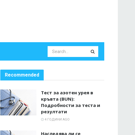
Recommended
Тест за азотен урея в
кръвта (BUN):
Подробности за теста и
резултати
4 ГОДИНИ AGO
Наследява ли се