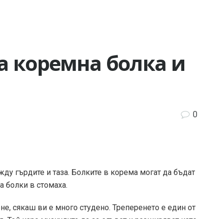
а коремна болка и
0
ду гърдите и таза. Болките в корема могат да бъдат
а болки в стомаха.
е, сякаш ви е много студено. Треперенето е един от