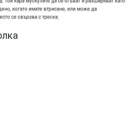
уд. Той кара мускулите да се огъват и разширяват като
дено, когато имате втрисане, или може да
есто се свързва с треска.
олка