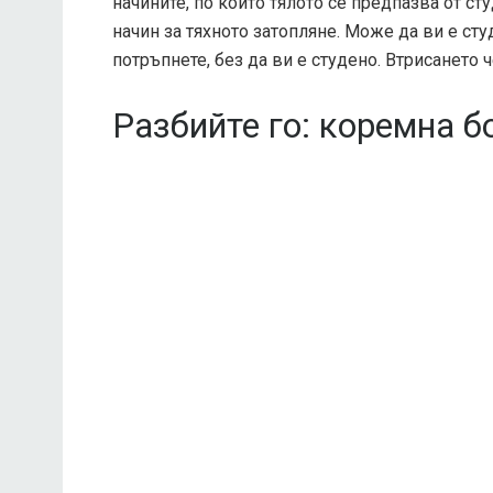
начините, по които тялото се предпазва от ст
начин за тяхното затопляне. Може да ви е сту
потръпнете, без да ви е студено. Втрисането ч
Разбийте го: коремна б