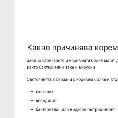
Какво причинява корем
Заедно втрисането и коремната болка могат 
както бактериални, така и вирусни.
Състоянията, свързани с коремна болка и втр
настинка
апендицит
бактериален или вирусен гастроентерит