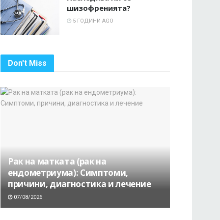
шизофренията?
5 ГОДИНИ AGO
Don't Miss
Рак на матката (рак на
ендометриума): Симптоми,
причини, диагностика и лечение
07/08/2026