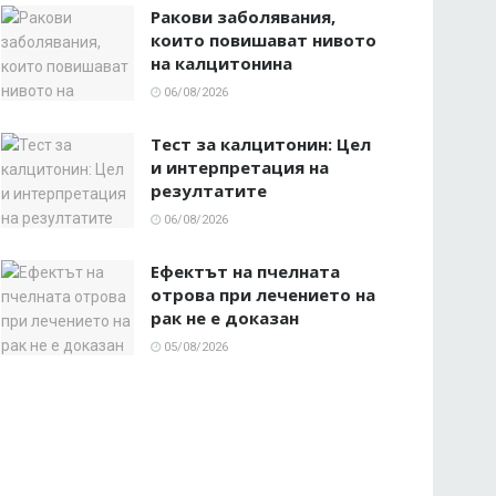
Ракови заболявания,
които повишават нивото
на калцитонина
06/08/2026
Тест за калцитонин: Цел
и интерпретация на
резултатите
06/08/2026
Ефектът на пчелната
отрова при лечението на
рак не е доказан
05/08/2026