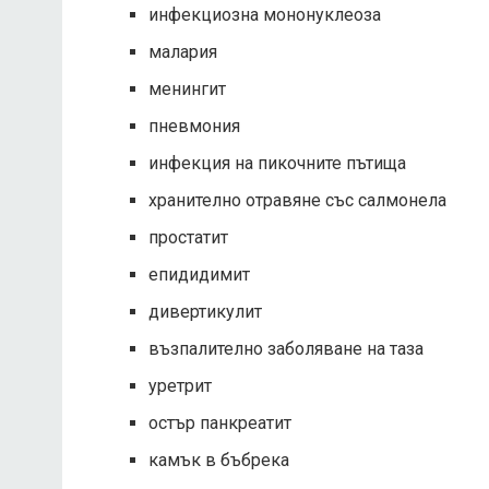
инфекциозна мононуклеоза
малария
менингит
пневмония
инфекция на пикочните пътища
хранително отравяне със салмонела
простатит
епидидимит
дивертикулит
възпалително заболяване на таза
уретрит
остър панкреатит
камък в бъбрека