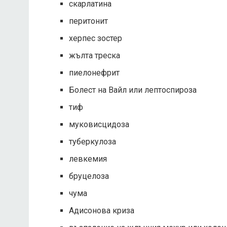
скарлатина
перитонит
херпес зостер
жълта треска
пиелонефрит
Болест на Вайл или лептоспироза
тиф
муковисцидоза
туберкулоза
левкемия
бруцелоза
чума
Адисонова криза