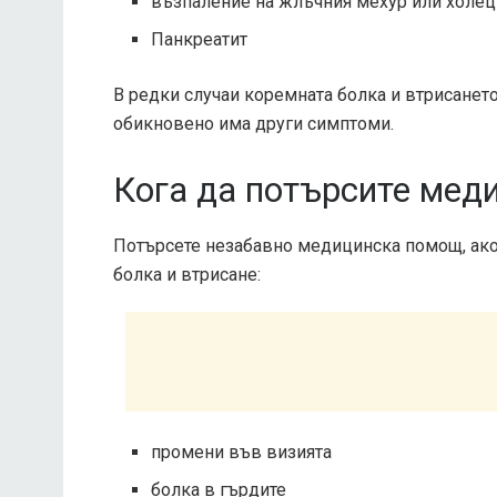
възпаление на жлъчния мехур или холец
Панкреатит
В редки случаи коремната болка и втрисането 
обикновено има други симптоми.
Кога да потърсите мед
Потърсете незабавно медицинска помощ, ако
болка и втрисане:
промени във визията
болка в гърдите