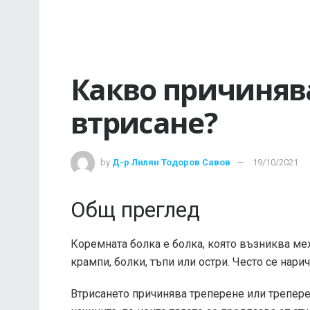
Какво причиняв
втрисане?
by
Д-р Лилян Тодоров Савов
19/10/2021
Общ преглед
Коремната болка е болка, която възниква меж
крампи, болки, тъпи или остри. Често се нарич
Втрисането причинява треперене или треперен