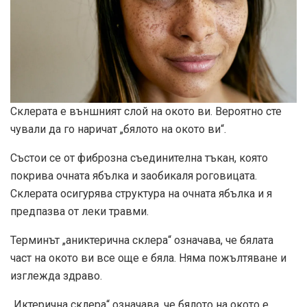
Склерата е външният слой на окото ви. Вероятно сте
чували да го наричат ​​„бялото на окото ви“.
Състои се от фиброзна съединителна тъкан, която
покрива очната ябълка и заобикаля роговицата.
Склерата осигурява структура на очната ябълка и я
предпазва от леки травми.
Терминът „аниктерична склера“ означава, че бялата
част на окото ви все още е бяла. Няма пожълтяване и
изглежда здраво.
„Иктерична склера“ означава, че бялото на окото е