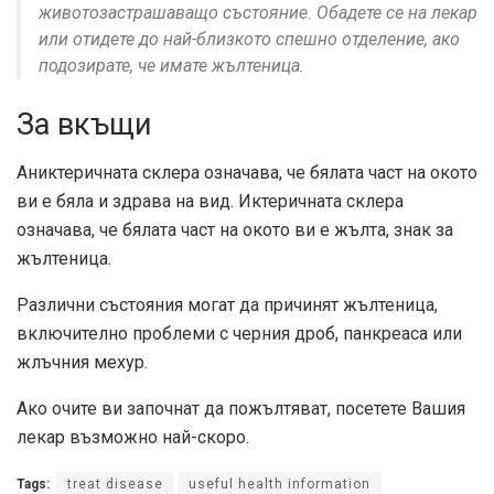
животозастрашаващо състояние. Обадете се на лекар
или отидете до най-близкото спешно отделение, ако
подозирате, че имате жълтеница.
За вкъщи
Аниктеричната склера означава, че бялата част на окото
ви е бяла и здрава на вид. Иктеричната склера
означава, че бялата част на окото ви е жълта, знак за
жълтеница.
Различни състояния могат да причинят жълтеница,
включително проблеми с черния дроб, панкреаса или
жлъчния мехур.
Ако очите ви започнат да пожълтяват, посетете Вашия
лекар възможно най-скоро.
Tags:
treat disease
useful health information