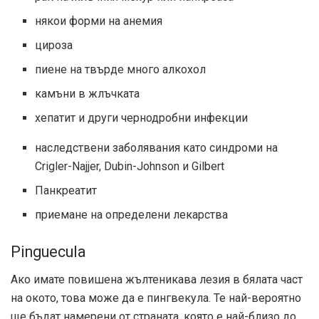
някои форми на анемия
цироза
пиене на твърде много алкохол
камъни в жлъчката
хепатит и други чернодробни инфекции
наследствени заболявания като синдроми на
Crigler-Najjer, Dubin-Johnson и Gilbert
Панкреатит
приемане на определени лекарства
Pinguecula
Ако имате повишена жълтеникава лезия в бялата част
на окото, това може да е пингвекула. Те най-вероятно
ще бъдат намерени от страната, която е най-близо до