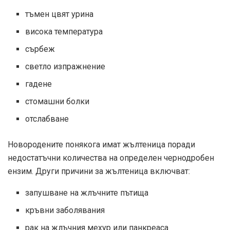
тъмен цвят урина
висока температура
сърбеж
светло изпражнение
гадене
стомашни болки
отслабване
Новородените понякога имат жълтеница поради
недостатъчни количества на определен чернодробен
ензим. Други причини за жълтеница включват:
запушване на жлъчните пътища
кръвни заболявания
рак на жлъчния мехур или панкреаса