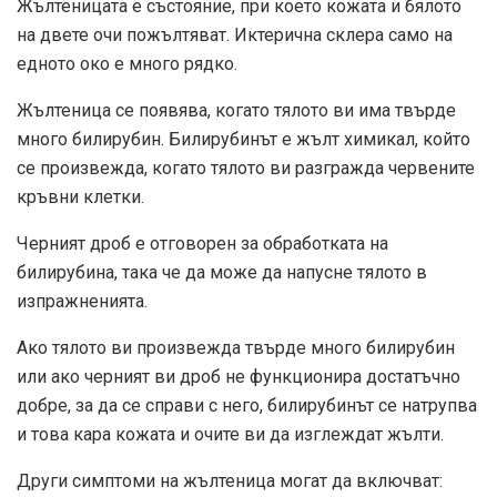
Жълтеницата е състояние, при което кожата и бялото
на двете очи пожълтяват. Иктерична склера само на
едното око е
много рядко
.
Жълтеница се появява, когато тялото ви има твърде
много билирубин. Билирубинът е жълт химикал, който
се произвежда, когато тялото ви разгражда червените
кръвни клетки.
Черният дроб е отговорен за обработката на
билирубина, така че да може да напусне тялото в
изпражненията.
Ако тялото ви произвежда твърде много билирубин
или ако черният ви дроб не функционира достатъчно
добре, за да се справи с него, билирубинът се натрупва
и това кара кожата и очите ви да изглеждат жълти.
Други симптоми на жълтеница могат да включват: