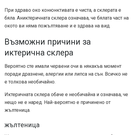
При здраво око конюнктивата е чиста, а склерата е
бяла. Аниктеричната склера означава, че бялата част на
окото ви няма пожълтяване и е здрава на вид.
Възможни причини за
иктерична склера
Вероятно сте имали червени очи в някакъв момент
поради дразнене, алергии или липса на сън. Всичко не
е толкова необичайно.
Иктеричната склера обаче е необичайна и означава, че
нещо не е наред. Най-вероятно е причинено от
жълтеница.
жълтеница