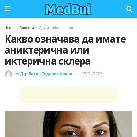
Home
Болести
Други заболявания
Какво означава да имате
аниктерична или
иктерична склера
by
Д-р Лилян Тодоров Савов
27/01/2022