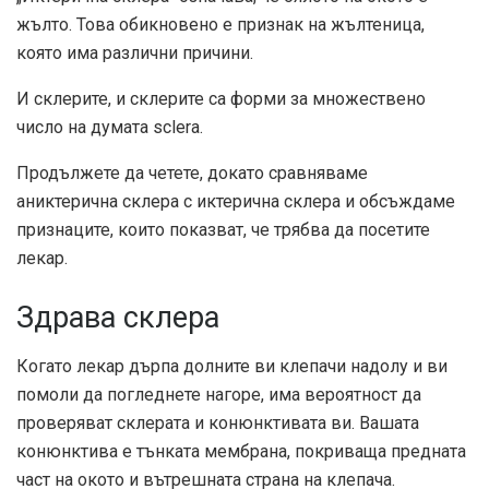
жълто. Това обикновено е признак на жълтеница,
която има различни причини.
И склерите, и склерите са форми за множествено
число на думата sclera.
Продължете да четете, докато сравняваме
аниктерична склера с иктерична склера и обсъждаме
признаците, които показват, че трябва да посетите
лекар.
Здрава склера
Когато лекар дърпа долните ви клепачи надолу и ви
помоли да погледнете нагоре, има вероятност да
проверяват склерата и конюнктивата ви. Вашата
конюнктива е тънката мембрана, покриваща предната
част на окото и вътрешната страна на клепача.