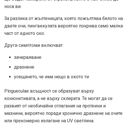
носа ви.
За разлика от жълтеницата, която пожълтява бялото на
двете очи, пингвекулата вероятно покрива само малка
част от едното око.
Други симптоми включват:
зачервяване
дразнене
усещането, че има нещо в окото ти
Pingueculae всъщност се образуват върху
конюнктивата, а не върху склерата. Те могат да се
развият от необичайни отлагания на протеини и
мазнини, вероятно поради хронично дразнене на очите
или прекомерно излагане на UV светлина.