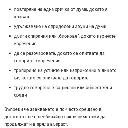
повтаряне на една сричка от дума, докато я
казвате
удължаване на определени звуци на думи
дълги спирания или „блокове“, докато изричате
изречение
да се разочаровате, докато се опитвате да
говорите с изречения
треперене на устните или напрежение в лицето
ви, когато се опитвате да говорите
трудно говорене в социални или обществени
среди
Въпреки че заекването е по-често срещано в
детството, не е необичайно някои симптоми да
продължат и в зряла възраст.