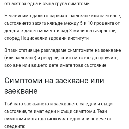
отнасят за една и съща група симптоми.
Независимо дали го наричате заекване или заекване,
състоянието засяга някъде между 5 и 10 процента от
децата в даден момент и над 3 милиона възрастни,
според
Национални здравни институти
.
В тази статия ще разгледаме симптомите на заекване
(или заекване) и ресурси, които можете да проучите,
ако вие или вашето дете имате това състояние.
Симптоми на заекване или
заекване
Тъй като заекването и заекването са едни и същи
състояния, те имат едни и същи симптоми. Тези
симптоми могат да включват едно или повече от
следните: