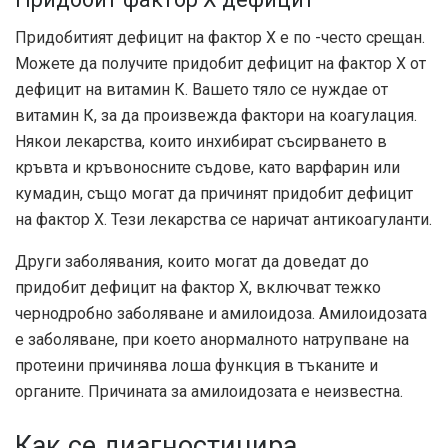
Придобитият дефицит на фактор X е по -често срещан.
Можете да получите придобит дефицит на фактор Х от
дефицит на витамин К. Вашето тяло се нуждае от
витамин К, за да произвежда фактори на коагулация.
Някои лекарства, които инхибират съсирването в
кръвта и кръвоносните съдове, като варфарин или
кумадин, също могат да причинят придобит дефицит
на фактор X. Тези лекарства се наричат ​​антикоагуланти.
Други заболявания, които могат да доведат до
придобит дефицит на фактор X, включват тежко
чернодробно заболяване и амилоидоза. Амилоидозата
е заболяване, при което анормалното натрупване на
протеини причинява лоша функция в тъканите и
органите. Причината за амилоидозата е неизвестна.
Как се диагностицира