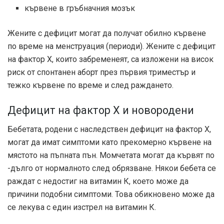
кървене в гръбначния мозък
Жените с дефицит могат да получат обилно кървене
по време на менструация (периоди). Жените с дефицит
на фактор X, които забременеят, са изложени на висок
риск от спонтанен аборт през първия триместър и
тежко кървене по време и след раждането.
Дефицит на фактор X и новородени
Бебетата, родени с наследствен дефицит на фактор X,
могат да имат симптоми като прекомерно кървене на
мястото на пъпната пън. Момчетата могат да кървят по
-дълго от нормалното след обрязване. Някои бебета се
раждат с недостиг на витамин К, което може да
причини подобни симптоми. Това обикновено може да
се лекува с един изстрел на витамин К.