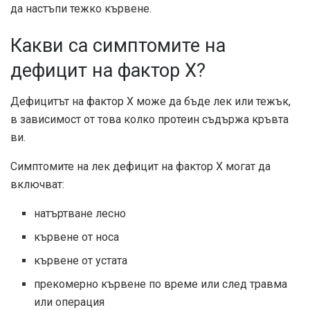
да настъпи тежко кървене.
Какви са симптомите на
дефицит на фактор X?
Дефицитът на фактор X може да бъде лек или тежък,
в зависимост от това колко протеин съдържа кръвта
ви.
Симптомите на лек дефицит на фактор X могат да
включват:
натъртване лесно
кървене от носа
кървене от устата
прекомерно кървене по време или след травма
или операция