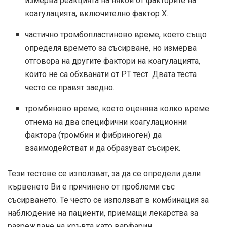
измерва реакцията на някои от факторите на
коагулацията, включително фактор X.
частично тромбопластиново време, което също
определя времето за съсирване, но измерва
отговора на другите фактори на коагулацията,
които не са обхванати от PT тест. Двата теста
често се правят заедно.
тромбиново време, което оценява колко време
отнема на два специфични коагулационни
фактора (тромбин и фибриноген) да
взаимодействат и да образуват съсирек.
Тези тестове се използват, за да се определи дали
кървенето Ви е причинено от проблеми със
съсирването. Те често се използват в комбинация за
наблюдение на пациенти, приемащи лекарства за
разреждане на кръвта като варфарин.