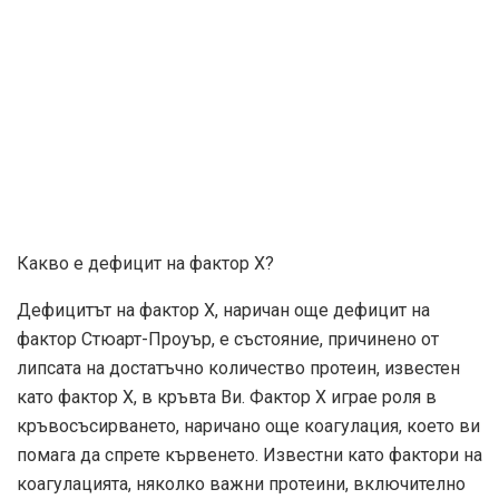
Какво е дефицит на фактор X?
Дефицитът на фактор Х, наричан още дефицит на
фактор Стюарт-Проуър, е състояние, причинено от
липсата на достатъчно количество протеин, известен
като фактор Х, в кръвта Ви. Фактор X играе роля в
кръвосъсирването, наричано още коагулация, което ви
помага да спрете кървенето. Известни като фактори на
коагулацията, няколко важни протеини, включително