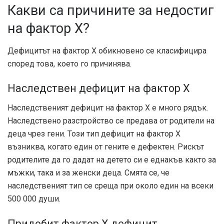
Какви са причините за недостиг
на фактор X?
Дефицитът на фактор X обикновено се класифицира
според това, което го причинява.
Наследствен дефицит на фактор X
Наследственият дефицит на фактор Х е много рядък.
Наследствено разстройство се предава от родители на
деца чрез гени. Този тип дефицит на фактор X
възниква, когато един от гените е дефектен. Рискът
родителите да го дадат на детето си е еднакъв както за
мъжки, така и за женски деца. Смята се, че
наследственият тип се среща при около един на всеки
500 000 души.
Придобит фактор X дефицит