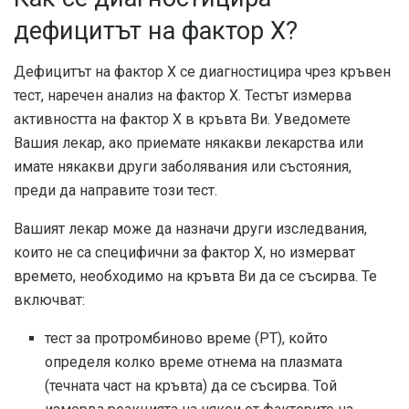
дефицитът на фактор X?
Дефицитът на фактор Х се диагностицира чрез кръвен
тест, наречен анализ на фактор Х. Тестът измерва
активността на фактор Х в кръвта Ви. Уведомете
Вашия лекар, ако приемате някакви лекарства или
имате някакви други заболявания или състояния,
преди да направите този тест.
Вашият лекар може да назначи други изследвания,
които не са специфични за фактор X, но измерват
времето, необходимо на кръвта Ви да се съсирва. Те
включват:
тест за протромбиново време (PT), който
определя колко време отнема на плазмата
(течната част на кръвта) да се съсирва. Той