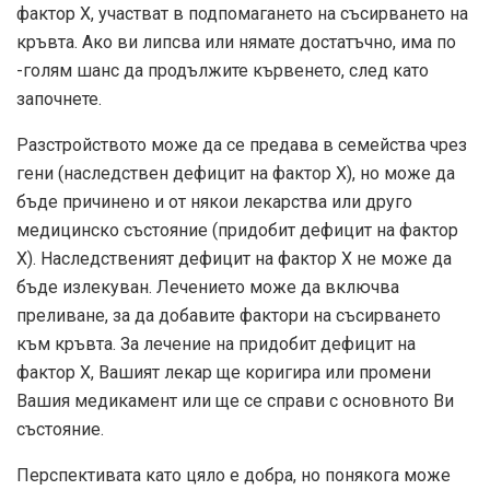
фактор Х, участват в подпомагането на съсирването на
кръвта. Ако ви липсва или нямате достатъчно, има по
-голям шанс да продължите кървенето, след като
започнете.
Разстройството може да се предава в семейства чрез
гени (наследствен дефицит на фактор X), но може да
бъде причинено и от някои лекарства или друго
медицинско състояние (придобит дефицит на фактор
X). Наследственият дефицит на фактор X не може да
бъде излекуван. Лечението може да включва
преливане, за да добавите фактори на съсирването
към кръвта. За лечение на придобит дефицит на
фактор Х, Вашият лекар ще коригира или промени
Вашия медикамент или ще се справи с основното Ви
състояние.
Перспективата като цяло е добра, но понякога може