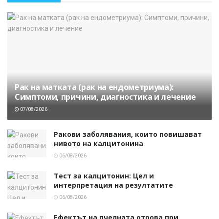
Рак на матката (рак на ендометриума):
Симптоми, причини, диагностика и лечение
07/08/2026
Ракови заболявания, които повишават
нивото на калцитонина
06/08/2026
Тест за калцитонин: Цел и
интерпретация на резултатите
06/08/2026
Ефектът на пчелната отрова при