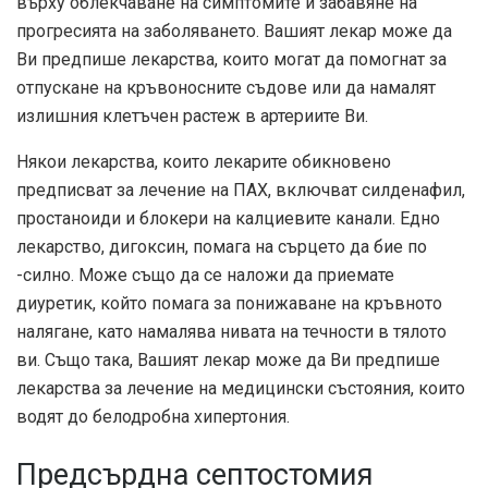
върху облекчаване на симптомите и забавяне на
прогресията на заболяването. Вашият лекар може да
Ви предпише лекарства, които могат да помогнат за
отпускане на кръвоносните съдове или да намалят
излишния клетъчен растеж в артериите Ви.
Някои лекарства, които лекарите обикновено
предписват за лечение на ПАХ, включват силденафил,
простаноиди и блокери на калциевите канали. Едно
лекарство, дигоксин, помага на сърцето да бие по
-силно. Може също да се наложи да приемате
диуретик, който помага за понижаване на кръвното
налягане, като намалява нивата на течности в тялото
ви. Също така, Вашият лекар може да Ви предпише
лекарства за лечение на медицински състояния, които
водят до белодробна хипертония.
Предсърдна септостомия