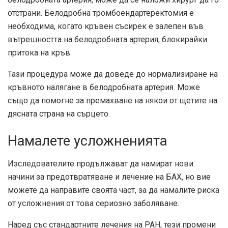
отстрани. Белодробна тромбоендартеректомия е
необходима, когато кръвен съсирек е залепен във
вътрешността на белодробната артерия, блокирайки
притока на кръв.
Тази процедура може да доведе до нормализиране на
кръвното налягане в белодробната артерия. Може
също да помогне за премахване на някои от щетите на
дясната страна на сърцето.
Намалете усложненията
Изследователите продължават да намират нови
начини за предотвратяване и лечение на БАХ, но вие
можете да направите своята част, за да намалите риска
от усложнения от това сериозно заболяване.
Наред със стандартните лечения на PAH, тези промени