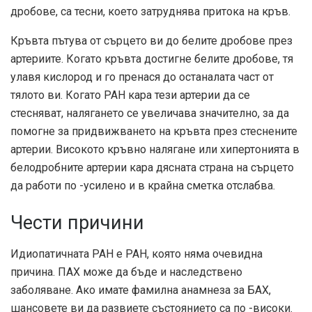
дробове, са тесни, което затруднява притока на кръв.
Кръвта пътува от сърцето ви до белите дробове през
артериите. Когато кръвта достигне белите дробове, тя
улавя кислород и го пренася до останалата част от
тялото ви. Когато PAH кара тези артерии да се
стесняват, налягането се увеличава значително, за да
помогне за придвижването на кръвта през стеснените
артерии. Високото кръвно налягане или хипертонията в
белодробните артерии кара дясната страна на сърцето
да работи по -усилено и в крайна сметка отслабва.
Чести причини
Идиопатичната PAH е PAH, която няма очевидна
причина. ПАХ може да бъде и наследствено
заболяване. Ако имате фамилна анамнеза за БАХ,
шансовете ви да развиете състоянието са по -високи.