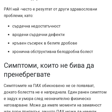
PAH най -често е резултат от други здравословни
проблеми, като:
сърдечна недостатъчност
вродени сърдечни дефекти
кръвен съсирек в белите дробове
хронична обструктивна белодробна болест
Симптоми, които не бива да
пренебрегвате
Симптомите на ПАХ обикновено не се появяват,
докато болестта не е напреднала. Един ранен симптом
е задух и умора след незначително физическо
натоварване. Може да имате моменти на замаяност
или дори припадък, защото ПАХ може да намали