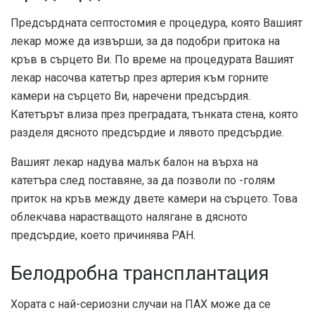
Предсърдната септостомия е процедура, която Вашият
лекар може да извърши, за да подобри притока на
кръв в сърцето Ви. По време на процедурата Вашият
лекар насочва катетър през артерия към горните
камери на сърцето Ви, наречени предсърдия.
Катетърът влиза през преградата, тънката стена, която
разделя дясното предсърдие и лявото предсърдие.
Вашият лекар надува малък балон на върха на
катетъра след поставяне, за да позволи по -голям
приток на кръв между двете камери на сърцето. Това
облекчава нарастващото налягане в дясното
предсърдие, което причинява PAH.
Белодробна трансплантация
Хората с най-сериозни случаи на ПАХ може да се