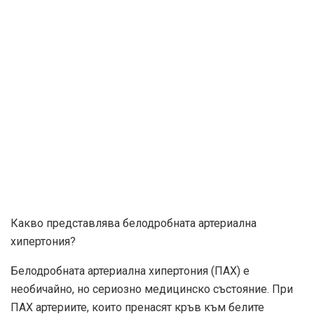
Какво представлява белодробната артериална
хипертония?
Белодробната артериална хипертония (ПАХ) е
необичайно, но сериозно медицинско състояние. При
ПАХ артериите, които пренасят кръв към белите