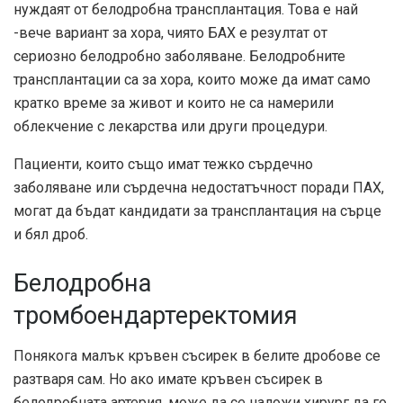
нуждаят от белодробна трансплантация. Това е най
-вече вариант за хора, чиято БАХ е резултат от
сериозно белодробно заболяване. Белодробните
трансплантации са за хора, които може да имат само
кратко време за живот и които не са намерили
облекчение с лекарства или други процедури.
Пациенти, които също имат тежко сърдечно
заболяване или сърдечна недостатъчност поради ПАХ,
могат да бъдат кандидати за трансплантация на сърце
и бял дроб.
Белодробна
тромбоендартеректомия
Понякога малък кръвен съсирек в белите дробове се
разтваря сам. Но ако имате кръвен съсирек в
белодробната артерия, може да се наложи хирург да го