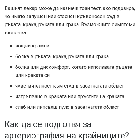
Вашият лекар може да назначи този тест, ако подозира,
че имате запушен или стеснен кръвоносен съд в
ръката, крака, ръката или крака. Възможните симптоми
включват:
нощни крампи
болка в ръката, крака, ръката или крака
болка или дискомфорт, когато използвате ръцете
или краката си
чувствителност към студ в засегнатата област
изтръпване в краката или пръстите на краката
слаб или липсващ пулс в засегнатата област
Как да се подготвя за
артериография на крайниците?