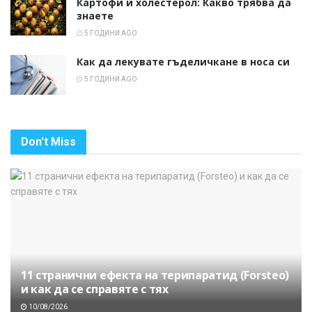
Картофи и холестерол: Какво трябва да
знаете
5 ГОДИНИ AGO
Как да лекувате гъделичкане в носа си
5 ГОДИНИ AGO
Don't Miss
11 странични ефекта на терипаратид (Forsteo)
и как да се справяте с тях
10/08/2026