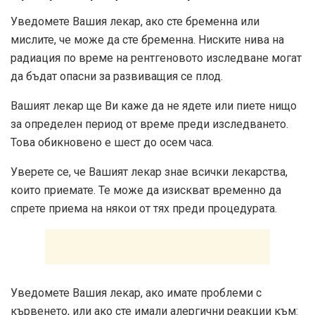
Уведомете Вашия лекар, ако сте бременна или
мислите, че може да сте бременна. Ниските нива на
радиация по време на рентгеновото изследване могат
да бъдат опасни за развиващия се плод.
Вашият лекар ще Ви каже да не ядете или пиете нищо
за определен период от време преди изследването.
Това обикновено е шест до осем часа.
Уверете се, че Вашият лекар знае всички лекарства,
които приемате. Те може да изискват временно да
спрете приема на някои от тях преди процедурата.
Уведомете Вашия лекар, ако имате проблеми с
кървенето, или ако сте имали алергични реакции към: