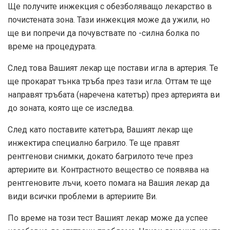
Ще получите инжекция с обезболяващо лекарство в
почистената зона. Тази инжекция може да ужили, но
ще ви попречи да почувствате по -силна болка по
време на процедурата.
След това Вашият лекар ще постави игла в артерия. Те
ще прокарат тънка тръба през тази игла. Оттам те ще
направят тръбата (наречена катетър) през артерията ви
до зоната, която ще се изследва.
След като поставите катетъра, Вашият лекар ще
инжектира специално багрило. Те ще правят
рентгенови снимки, докато багрилото тече през
артериите ви. Контрастното вещество се появява на
рентгеновите лъчи, което помага на Вашия лекар да
види всички проблеми в артериите Ви.
По време на този тест Вашият лекар може да успее