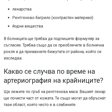
лекарства
Рентгеново багрило (контрастен материал)
йодни вещества
В болницата ще трябва да подпишете формуляр за
съгласие. Трябва също да се преоблечете в болнична
рокля и да премахнете бижутата от района, който се
изследва.
Какво се случва по време на
артериография на крайниците?
Ще лежите по гръб на рентгенова маса. Вашият лекар
ще почисти част от кожата. Те също могат да обръснат
тази област, която често е в слабините.