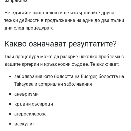
изправена.
Не вдигайте нищо тежко и не извършвайте други
тежки дейности в продължение на един до два пълни
дни след процедурата.
Какво означават резултатите?
Тази процедура може да разкрие няколко проблема с
вашите артерии и кръвоносни съдове. Те включват:
заболявания като болестта на Buerger, болестта на
Takayasu и артериални заболявания
аневризми
кръвни съсиреци
атеросклероза
васкулит