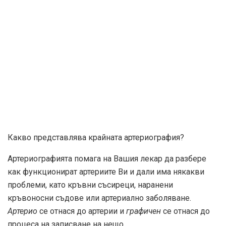
Какво представлява крайната артериография?
Артериографията помага на Вашия лекар да разбере
как функционират артериите Ви и дали има някакви
проблеми, като кръвни съсиреци, наранени
кръвоносни съдове или артериално заболяване.
Артерио
се отнася до артерии и
графичен
се отнася до
процеса на записване на нещо.