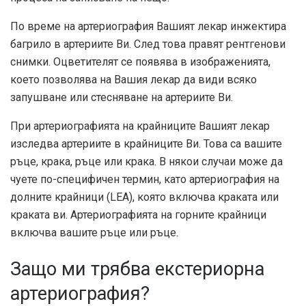
По време на артериография Вашият лекар инжектира
багрило в артериите Ви. След това правят рентгенови
снимки. Оцветителят се появява в изображенията,
което позволява на Вашия лекар да види всяко
запушване или стесняване на артериите Ви.
При артериографията на крайниците Вашият лекар
изследва артериите в крайниците Ви. Това са вашите
ръце, крака, ръце или крака. В някои случаи може да
чуете по-специфичен термин, като артериография на
долните крайници (LEA), която включва краката или
краката ви. Артериографията на горните крайници
включва вашите ръце или ръце.
Защо ми трябва екстериорна
артериография?