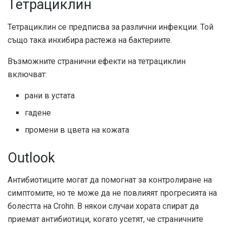
Тетрациклин
Тетрациклин се предписва за различни инфекции. Той
също така инхибира растежа на бактериите.
Възможните странични ефекти на тетрациклин
включват:
рани в устата
гадене
промени в цвета на кожата
Outlook
Антибиотиците могат да помогнат за контролиране на
симптомите, но те може да не повлияят прогресията на
болестта на Crohn. В някои случаи хората спират да
приемат антибиотици, когато усетят, че страничните