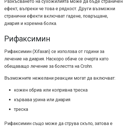
Разкъсването на сухожилията може да бъде страничен
ефект, въпреки че това е рядкост. Други възможни
странични ефекти включват гадене, повръщане,
диария и коремна болка.
Рифаксимин
Рифаксимин (Xifaxan) се използва от години за
лечение на диария. Наскоро обаче се очерта като
обещаващо лечение за болестта на Crohn.
Възможните нежелани реакции могат да включват:
кожен обрив или копривна треска
кървава урина или диария
треска
Рифаксимин също може да струва скъпо, затова е