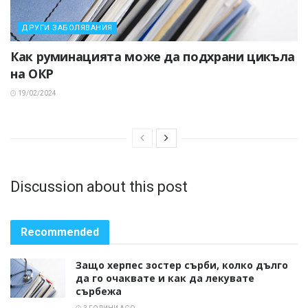
ДРУГИ ЗАБОЛЯВАНИЯ
Как руминацията може да подхрани цикъла
на ОКР
19/02/2024
Discussion about this post
Recommended
Защо херпес зостер сърби, колко дълго
да го очаквате и как да лекувате
сърбежа