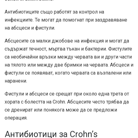
Антибиотиците също работят за контрол на
инфекциите. Те могат да помогнат при заздравяване
на абсцеси и фистули.
Абсцесите са малки джобове на инфекция и могат да
съдържат течност, мъртва тъкан и бактерии. Фистулите
са необичайни връзки между червата ви и други части
на тялото или между две бримки на червата. Абсцеси и
фистули се появяват, когато червата са възпалени или
наранени.
Фистули и абсцеси се срещат при около една трета от
хората с болестта на Crohn. Абсцесите често трябва да
се дренират или понякога може да се предложи
операция.
Антибиотици за Crohn’s